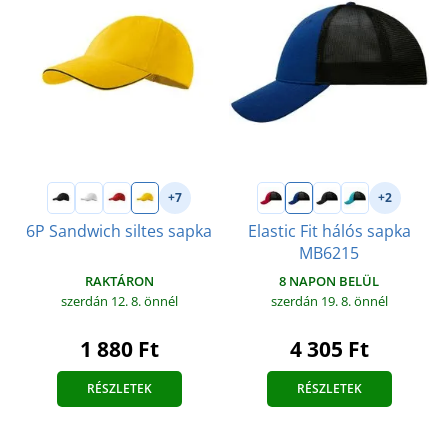
+7
+2
6P Sandwich siltes sapka
Elastic Fit hálós sapka
MB6215
RAKTÁRON
8 NAPON BELÜL
szerdán 12. 8.
önnél
szerdán 19. 8.
önnél
1 880 Ft
4 305 Ft
RÉSZLETEK
RÉSZLETEK