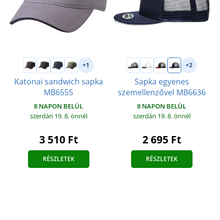
+1
+2
Katonai sandwich sapka
Sapka egyenes
MB6555
szemellenzővel MB6636
8 NAPON BELÜL
8 NAPON BELÜL
szerdán 19. 8.
önnél
szerdán 19. 8.
önnél
3 510 Ft
2 695 Ft
RÉSZLETEK
RÉSZLETEK