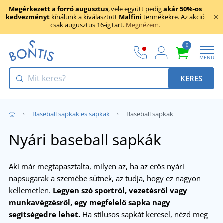
Megérkezett a forró augusztus
, vele együtt pedig
akár 50%-os
kedvezményt
kínálunk a kiválasztott
Malfini
termékekre. Az akció
csak augusztus 16-ig tart.
Megnézem.
0
MENU
KERES
Baseball sapkák és sapkák
Baseball sapkák
Nyári baseball sapkák
Aki már megtapasztalta, milyen az, ha az erős nyári
napsugarak a szemébe sütnek, az tudja, hogy ez nagyon
kellemetlen.
Legyen szó sportról, vezetésről vagy
munkavégzésről, egy megfelelő sapka nagy
segítségedre lehet.
Ha stílusos sapkát keresel, nézd meg