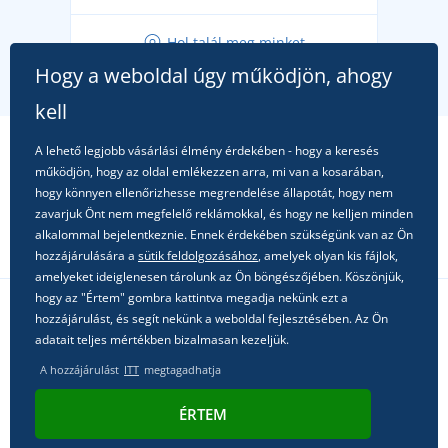
Tippek friss outfitekhez a gondtalan nyárért
Hol talál meg minket
A kedvenc City póló főszerepben: outfitek minden
Hogy a weboldal úgy működjön, ahogy
alkalomra!
kell
A lehető legjobb vásárlási élmény érdekében - hogy a keresés
működjön, hogy az oldal emlékezzen arra, mi van a kosarában,
hogy könnyen ellenőrizhesse megrendelése állapotát, hogy nem
zavarjuk Önt nem megfelelő reklámokkal, és hogy ne kelljen minden
alkalommal bejelentkeznie. Ennek érdekében szükségünk van az Ön
hozzájárulására a
sütik feldolgozásához
, amelyek olyan kis fájlok,
amelyeket ideiglenesen tárolunk az Ön böngészőjében. Köszönjük,
hogy az "Értem" gombra kattintva megadja nekünk ezt a
hozzájárulást, és segít nekünk a weboldal fejlesztésében. Az Ön
Kövessen minket a közösségi hálózatokon
adatait teljes mértékben bizalmasan kezeljük.
A hozzájárulást
ITT
megtagadhatja
ÉRTEM
© 2011 - 2026, Dual Trade s.r.o. | Technikailag biztosítja
Simplia.cz
.