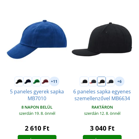
+11
+6
5 paneles gyerek sapka
6 paneles sapka egyenes
MB7010
szemellenzővel MB6634
8 NAPON BELÜL
RAKTÁRON
szerdán 19. 8.
önnél
szerdán 12. 8.
önnél
2 610 Ft
3 040 Ft