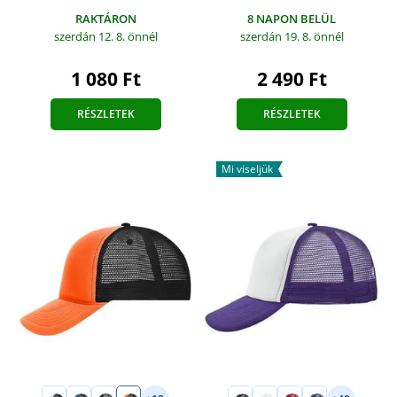
RAKTÁRON
8 NAPON BELÜL
szerdán 12. 8.
önnél
szerdán 19. 8.
önnél
1 080 Ft
2 490 Ft
RÉSZLETEK
RÉSZLETEK
Mi viseljük