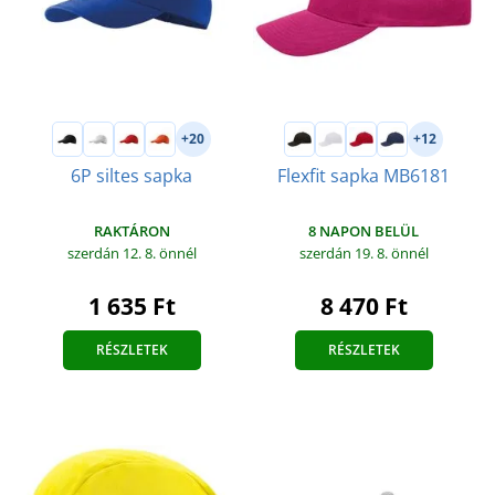
+20
+12
6P siltes sapka
Flexfit sapka MB6181
RAKTÁRON
8 NAPON BELÜL
szerdán 12. 8.
önnél
szerdán 19. 8.
önnél
1 635 Ft
8 470 Ft
RÉSZLETEK
RÉSZLETEK