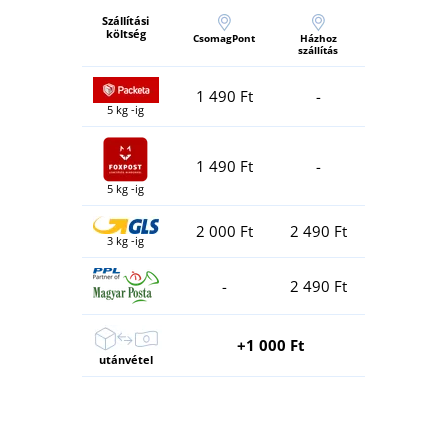
Szállítási
költség
CsomagPont
Házhoz
szállítás
1 490 Ft
-
5 kg -ig
1 490 Ft
-
5 kg -ig
2 000 Ft
2 490 Ft
3 kg -ig
-
2 490 Ft
+1 000 Ft
utánvétel