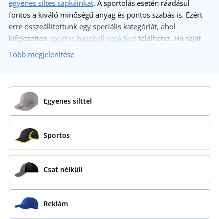
egyenes siltes sapkáinkat
. A sportolás esetén ráadásul
fontos a kiváló minőségű anyag és pontos szabás is. Ezért
erre összeállítottunk egy speciális kategóriát, ahol
kifejezetten
sportos baseball sapkákat
találhatsz. Ha saját
céged részére keresel promóciós sapkát és ráadásul
Több megjelenítése
szeretnél alkalmazottaid számára is rendelni vagy esetleg
munkatársaid számára, mint felszerelést, tekintsd meg a
promóciós célokra is alkalmas
reklám sapkák
kategóriát.
Egyenes silttel
Sportos
Csat nélküli
Reklám