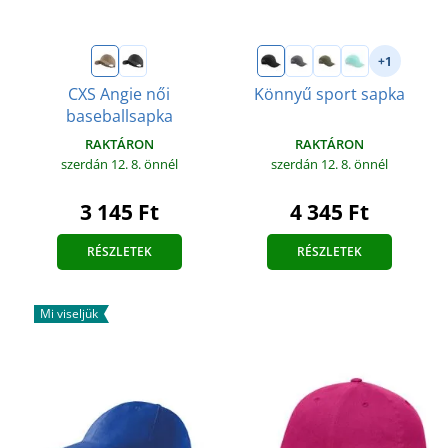
+1
CXS Angie női
Könnyű sport sapka
baseballsapka
RAKTÁRON
RAKTÁRON
szerdán 12. 8.
önnél
szerdán 12. 8.
önnél
4 345 Ft
3 145 Ft
RÉSZLETEK
RÉSZLETEK
Mi viseljük