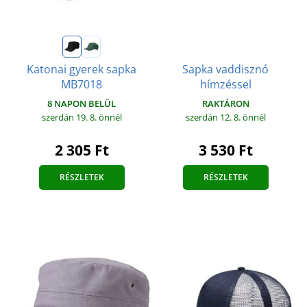
Sapka vaddisznó
Katonai gyerek sapka
hímzéssel
MB7018
RAKTÁRON
8 NAPON BELÜL
szerdán 12. 8.
önnél
szerdán 19. 8.
önnél
3 530 Ft
2 305 Ft
RÉSZLETEK
RÉSZLETEK