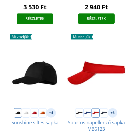
3 530 Ft
2 940 Ft
RÉSZLETEK
RÉSZLETEK
Mi viseljük
Mi viseljük
+4
+6
Sunshine siltes sapka
Sportos napellenző sapka
MB6123