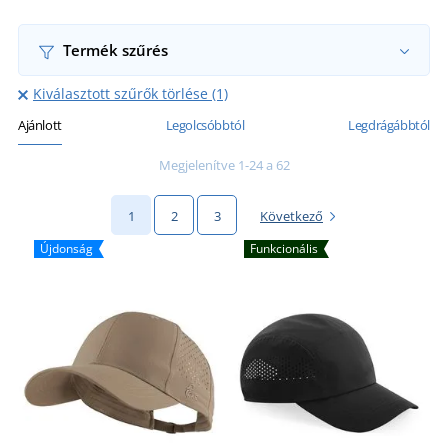
Termék szűrés
Kiválasztott szűrők törlése (1)
Ajánlott
Legolcsóbbtól
Legdrágábbtól
Megjelenítve 1-24 a 62
1
2
3
Következő
Újdonság
Funkcionális