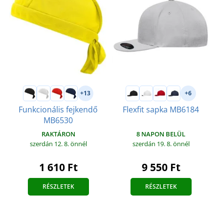
+13
+6
Funkcionális fejkendő
Flexfit sapka MB6184
MB6530
8 NAPON BELÜL
RAKTÁRON
szerdán 19. 8.
önnél
szerdán 12. 8.
önnél
9 550 Ft
1 610 Ft
RÉSZLETEK
RÉSZLETEK