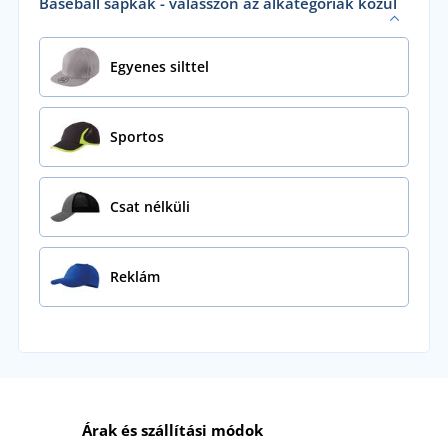
Baseball sapkák - válasszon az alkategóriák közül
Egyenes silttel
Sportos
Csat nélküli
Reklám
Árak és szállítási módok