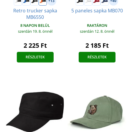
+13
+40
Retro trucker sapka
5 paneles sapka MB070
MB6550
RAKTÁRON
8 NAPON BELÜL
szerdán 12. 8.
önnél
szerdán 19. 8.
önnél
2 185 Ft
2 225 Ft
RÉSZLETEK
RÉSZLETEK