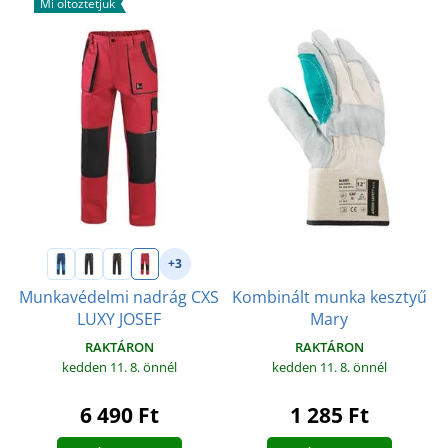
Mi öltöztetjük
+3
Kombinált munka kesztyű
Munkavédelmi nadrág CXS
Mary
LUXY JOSEF
RAKTÁRON
RAKTÁRON
kedden 11. 8.
önnél
kedden 11. 8.
önnél
1 285 Ft
6 490 Ft