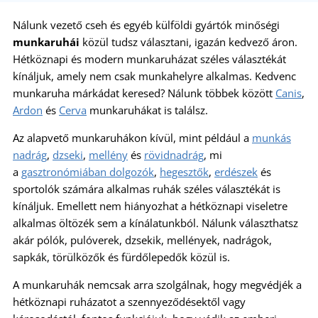
Nálunk vezető cseh és egyéb külföldi gyártók minőségi
munkaruhái
közül tudsz választani, igazán kedvező áron.
Hétköznapi és modern munkaruházat széles választékát
kínáljuk, amely nem csak munkahelyre alkalmas. Kedvenc
munkaruha márkádat keresed? Nálunk többek között
Canis
,
Ardon
és
Cerva
munkaruhákat is találsz.
Az alapvető munkaruhákon kívül, mint például a
munkás
nadrág
,
dzseki
,
mellény
és
rövidnadrág
, mi
a
gasztronómiában dolgozók
,
hegesztők
,
erdészek
és
sportolók számára alkalmas ruhák széles választékát is
kínáljuk. Emellett nem hiányozhat a hétköznapi viseletre
alkalmas öltözék sem a kínálatunkból. Nálunk választhatsz
akár pólók, pulóverek, dzsekik, mellények, nadrágok,
sapkák, törülközők és fürdőlepedők közül is.
A munkaruhák nemcsak arra szolgálnak, hogy megvédjék a
hétköznapi ruházatot a szennyeződésektől vagy