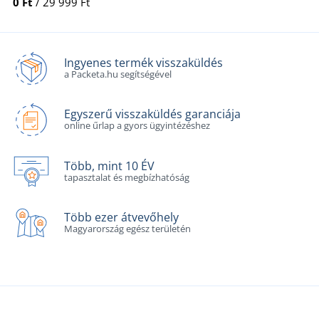
0 Ft
/ 29 999 Ft
Ingyenes termék visszaküldés
a Packeta.hu segítségével
Egyszerű visszaküldés garanciája
online űrlap a gyors ügyintézéshez
Több, mint 10 ÉV
tapasztalat és megbízhatóság
Több ezer átvevőhely
Magyarország egész területén