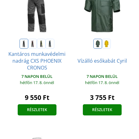
Kantáros munkavédelmi
nadrág CXS PHOENIX
Vízálló esőkabát Cyril
CRONOS
7 NAPON BELÜL
7 NAPON BELÜL
hétfőn 17. 8.
önnél
hétfőn 17. 8.
önnél
3 755 Ft
9 550 Ft
RÉSZLETEK
RÉSZLETEK