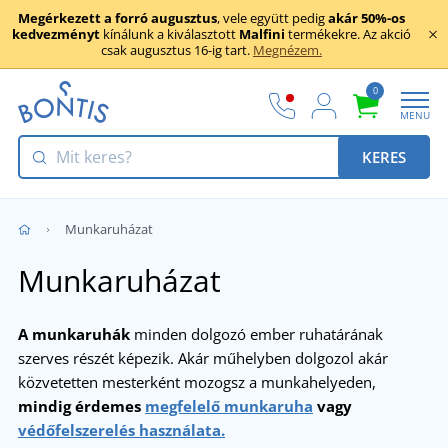
Megérkezett a forró augusztus
, vele együtt pedig
akár 50%-os
kedvezményt
kínálunk a kiválasztott
Malfini
termékekre. Az akció
csak augusztus 16-ig tart.
Megnézem.
0
MENU
KERES
Munkaruházat
Munkaruházat
A munkaruhák
minden dolgozó ember ruhatárának
szerves részét képezik. Akár műhelyben dolgozol akár
közvetetten mesterként mozogsz a munkahelyeden,
mindig érdemes
megfelelő munkaruha
vagy
védőfelszerelés használata.