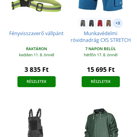
+3
Munkavédelmi
Fényvisszaverő vállpánt
rövidnadrág CXS STRETCH
RAKTÁRON
7 NAPON BELÜL
kedden 11. 8.
önnél
hétfőn 17. 8.
önnél
3 835 Ft
15 695 Ft
RÉSZLETEK
RÉSZLETEK