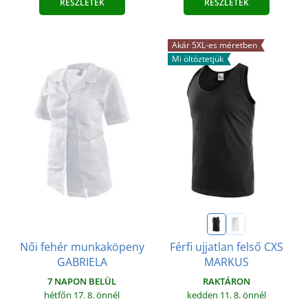
RÉSZLETEK
RÉSZLETEK
Akár 5XL-es méretben
Mi öltöztetjük
Női fehér munkaköpeny
Férfi ujjatlan felső CXS
GABRIELA
MARKUS
7 NAPON BELÜL
RAKTÁRON
hétfőn 17. 8.
önnél
kedden 11. 8.
önnél