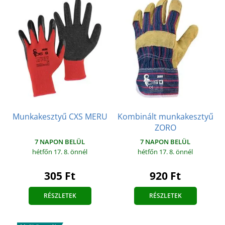
Munkakesztyű CXS MERU
Kombinált munkakesztyű
ZORO
7 NAPON BELÜL
7 NAPON BELÜL
hétfőn 17. 8.
önnél
hétfőn 17. 8.
önnél
305 Ft
920 Ft
RÉSZLETEK
RÉSZLETEK