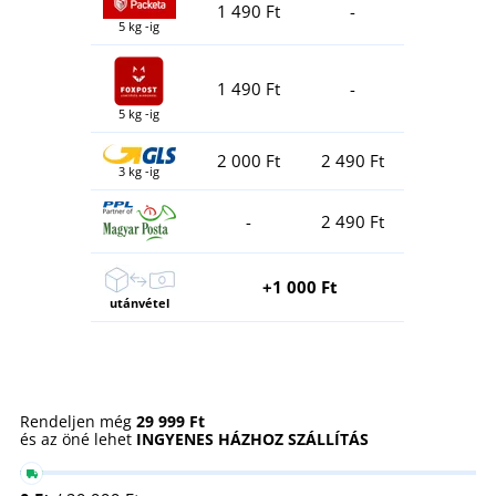
1 490 Ft
-
5 kg -ig
1 490 Ft
-
5 kg -ig
2 000 Ft
2 490 Ft
3 kg -ig
-
2 490 Ft
+1 000 Ft
utánvétel
Rendeljen még
29 999 Ft
és az öné lehet
INGYENES HÁZHOZ SZÁLLÍTÁS