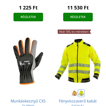
1 225 Ft
11 530 Ft
RÉSZLETEK
RÉSZLETEK
Akár 5XL-es méretben
Munkáskesztyű CXS
Fényvisszaverő kabát