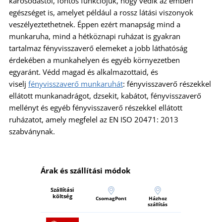
károsodástól, fontos funkciójuk, hogy védik az emberi
egészséget is, amelyet például a rossz látási viszonyok
veszélyeztethetnek. Éppen ezért manapság mind a
munkaruha, mind a hétköznapi ruházat is gyakran
tartalmaz fényvisszaverő elemeket a jobb láthatóság
érdekében a munkahelyen és egyéb környezetben
egyaránt. Védd magad és alkalmazottaid, és
viselj
fényvisszaverő munkaruhát
: fényvisszaverő részekkel
ellátott munkanadrágot, dzsekit, kabátot, fényvisszaverő
mellényt és egyéb fényvisszaverő részekkel ellátott
ruházatot, amely megfelel az EN ISO 20471: 2013
szabványnak.
Árak és szállítási módok
Szállítási
költség
CsomagPont
Házhoz
szállítás