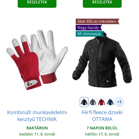
RÉSZLETEK
RÉSZLETEK
Akár 6XL-es méretben
Nagy fajsúly
Mi öltöztetjük
+1
Kombinált munkavédelmi
Férfi fleece dzseki
kesztyű TECHNIK
OTTAWA
RAKTÁRON
7 NAPON BELÜL
kedden 11. 8.
önnél
hétfőn 17. 8.
önnél