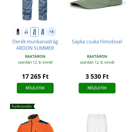
+3
Derék munkanadrág
Sapka csuka hímzéssel
ARDON SUMMER
RAKTÁRON
RAKTÁRON
szerdán 12. 8.
önnél
szerdán 12. 8.
önnél
17 265 Ft
3 530 Ft
RÉSZLETEK
RÉSZLETEK
Funkcionális