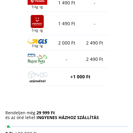
1 490 Ft
-
5 kg -ig
1 490 Ft
-
5 kg -ig
2 000 Ft
2 490 Ft
3 kg -ig
-
2 490 Ft
+1 000 Ft
utánvétel
Rendeljen még
29 999 Ft
és az öné lehet
INGYENES HÁZHOZ SZÁLLÍTÁS