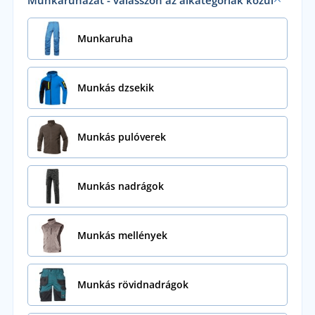
Munkaruházat - válasszon az alkategóriák közül
Munkaruha
Munkás dzsekik
Munkás pulóverek
Munkás nadrágok
Munkás mellények
Munkás rövidnadrágok