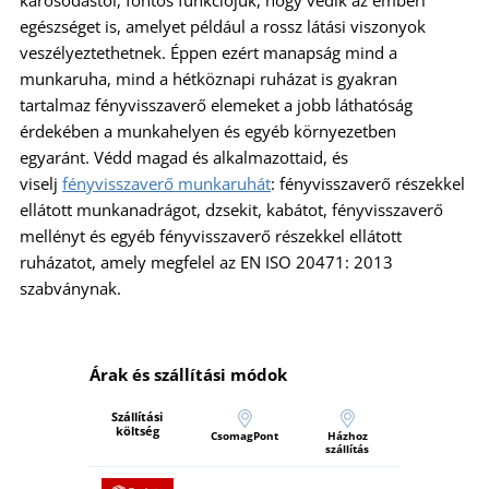
károsodástól, fontos funkciójuk, hogy védik az emberi
egészséget is, amelyet például a rossz látási viszonyok
veszélyeztethetnek. Éppen ezért manapság mind a
munkaruha, mind a hétköznapi ruházat is gyakran
tartalmaz fényvisszaverő elemeket a jobb láthatóság
érdekében a munkahelyen és egyéb környezetben
egyaránt. Védd magad és alkalmazottaid, és
viselj
fényvisszaverő munkaruhát
: fényvisszaverő részekkel
ellátott munkanadrágot, dzsekit, kabátot, fényvisszaverő
mellényt és egyéb fényvisszaverő részekkel ellátott
ruházatot, amely megfelel az EN ISO 20471: 2013
szabványnak.
Árak és szállítási módok
Szállítási
költség
CsomagPont
Házhoz
szállítás