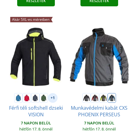
RÉSZLETEK
RÉSZLETEK
Akár 5XL-es méretben
+1
Férfi téli softshell dzseki
Munkavédelmi kabát CXS
VISION
PHOENIX PERSEUS
7 NAPON BELÜL
7 NAPON BELÜL
hétfőn 17. 8.
önnél
hétfőn 17. 8.
önnél