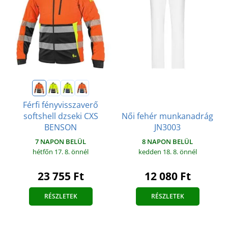
Férfi fényvisszaverő
Női fehér munkanadrág
softshell dzseki CXS
JN3003
BENSON
8 NAPON BELÜL
7 NAPON BELÜL
kedden 18. 8.
önnél
hétfőn 17. 8.
önnél
12 080 Ft
23 755 Ft
RÉSZLETEK
RÉSZLETEK