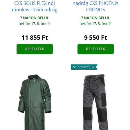
CXS SOLIS FLEX női
nadrág CXS PHOENIX
munkás rövidnadrág
CRONOS
7 NAPON BELÜL
7 NAPON BELÜL
hétfőn 17. 8.
önnél
hétfőn 17. 8.
önnél
11 855 Ft
9 550 Ft
RÉSZLETEK
RÉSZLETEK
Mi öltöztetjük