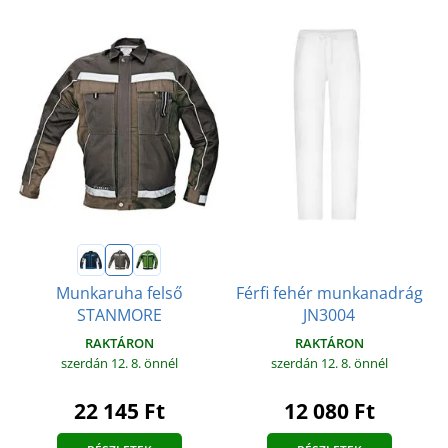
Férfi fehér munkanadrág
Munkaruha felső
JN3004
STANMORE
RAKTÁRON
RAKTÁRON
szerdán 12. 8.
önnél
szerdán 12. 8.
önnél
12 080 Ft
22 145 Ft