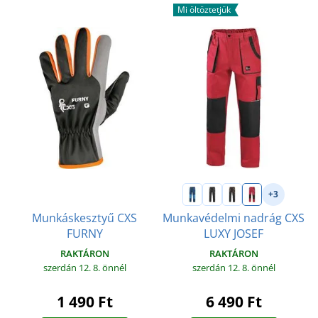
Mi öltöztetjük
+3
Munkáskesztyű CXS
Munkavédelmi nadrág CXS
FURNY
LUXY JOSEF
RAKTÁRON
RAKTÁRON
szerdán 12. 8.
önnél
szerdán 12. 8.
önnél
1 490 Ft
6 490 Ft