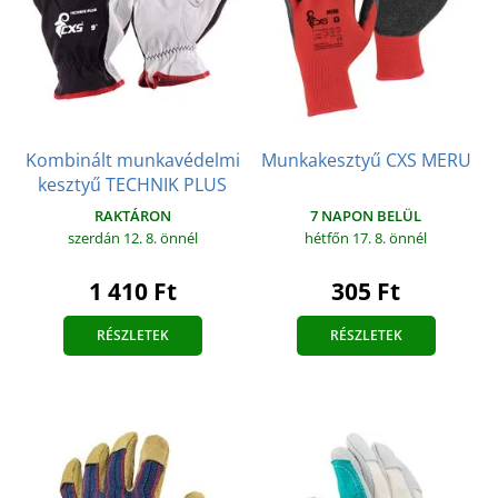
Kombinált munkavédelmi
Munkakesztyű CXS MERU
kesztyű TECHNIK PLUS
7 NAPON BELÜL
RAKTÁRON
hétfőn 17. 8.
önnél
szerdán 12. 8.
önnél
305 Ft
1 410 Ft
RÉSZLETEK
RÉSZLETEK