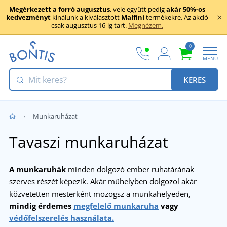
Megérkezett a forró augusztus
, vele együtt pedig
akár 50%-os
kedvezményt
kínálunk a kiválasztott
Malfini
termékekre. Az akció
csak augusztus 16-ig tart.
Megnézem.
0
MENU
KERES
Munkaruházat
Tavaszi munkaruházat
A munkaruhák
minden dolgozó ember ruhatárának
szerves részét képezik. Akár műhelyben dolgozol akár
közvetetten mesterként mozogsz a munkahelyeden,
mindig érdemes
megfelelő munkaruha
vagy
védőfelszerelés használata.