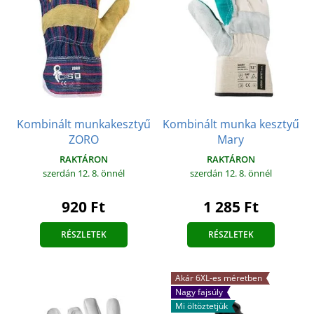
Kombinált munkakesztyű
Kombinált munka kesztyű
ZORO
Mary
RAKTÁRON
RAKTÁRON
szerdán 12. 8.
önnél
szerdán 12. 8.
önnél
920 Ft
1 285 Ft
RÉSZLETEK
RÉSZLETEK
Akár 6XL-es méretben
Nagy fajsúly
Mi öltöztetjük