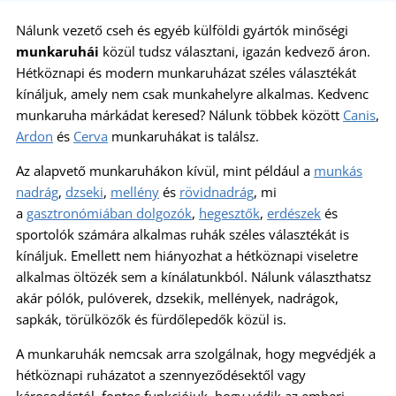
Nálunk vezető cseh és egyéb külföldi gyártók minőségi
munkaruhái
közül tudsz választani, igazán kedvező áron.
Hétköznapi és modern munkaruházat széles választékát
kínáljuk, amely nem csak munkahelyre alkalmas. Kedvenc
munkaruha márkádat keresed? Nálunk többek között
Canis
,
Ardon
és
Cerva
munkaruhákat is találsz.
Az alapvető munkaruhákon kívül, mint például a
munkás
nadrág
,
dzseki
,
mellény
és
rövidnadrág
, mi
a
gasztronómiában dolgozók
,
hegesztők
,
erdészek
és
sportolók számára alkalmas ruhák széles választékát is
kínáljuk. Emellett nem hiányozhat a hétköznapi viseletre
alkalmas öltözék sem a kínálatunkból. Nálunk választhatsz
akár pólók, pulóverek, dzsekik, mellények, nadrágok,
sapkák, törülközők és fürdőlepedők közül is.
A munkaruhák nemcsak arra szolgálnak, hogy megvédjék a
hétköznapi ruházatot a szennyeződésektől vagy