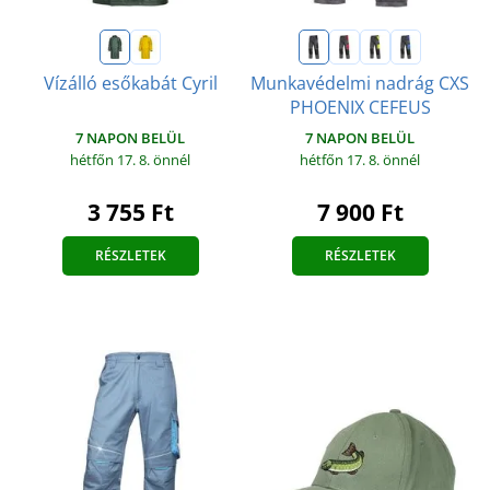
Vízálló esőkabát Cyril
Munkavédelmi nadrág CXS
PHOENIX CEFEUS
7 NAPON BELÜL
7 NAPON BELÜL
hétfőn 17. 8.
önnél
hétfőn 17. 8.
önnél
3 755 Ft
7 900 Ft
RÉSZLETEK
RÉSZLETEK