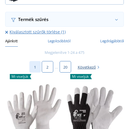
Termék szűrés
Kiválasztott szűrők törlése (1)
Ajánlott
Legolcsóbbtól
Legdrágábbtól
Megjelenítve 1-24 a 475
1
2
…
20
Következő
Mi viseljük
Mi viseljük