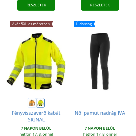
RÉSZLETEK
RÉSZLETEK
Akár 5XL-es méretben
Újdonság
Fényvisszaverő kabát
Női pamut nadrág IVA
SIGNAL
7 NAPON BELÜL
7 NAPON BELÜL
hétfőn 17. 8.
önnél
hétfőn 17. 8.
önnél