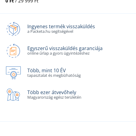
0 Ft
/ 29 999 Ft
Ingyenes termék visszaküldés
a Packeta.hu segítségével
Egyszerű visszaküldés garanciája
online űrlap a gyors ügyintézéshez
Több, mint 10 ÉV
tapasztalat és megbízhatóság
Több ezer átvevőhely
Magyarország egész területén