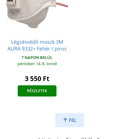
Légzésvédő maszk 3M
AURA 9332+ Fehér / piros
7 NAPON BELÜL
pénteken 14. 8.
önnél
3 550 Ft
RÉSZLETEK
FEL