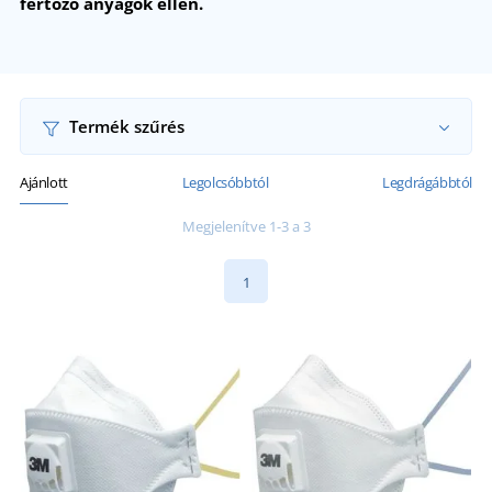
fertőző anyagok ellen.
Termék szűrés
Ajánlott
Legolcsóbbtól
Legdrágábbtól
Megjelenítve 1-3 a 3
1