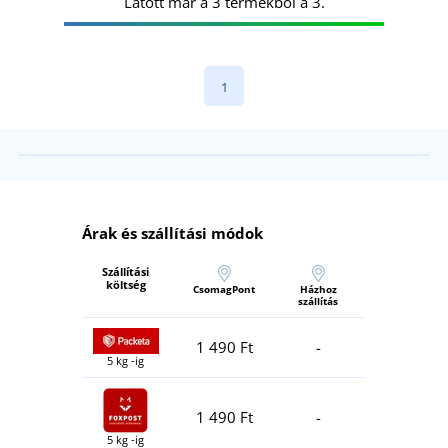
Látott már a 3 termékből a 3.
1
Árak és szállítási módok
Szállítási
költség
CsomagPont
Házhoz
szállítás
1 490 Ft
-
5 kg -ig
1 490 Ft
-
5 kg -ig