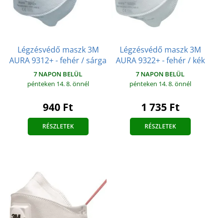
Légzésvédő maszk 3M
Légzésvédő maszk 3M
AURA 9312+ - fehér / sárga
AURA 9322+ - fehér / kék
7 NAPON BELÜL
7 NAPON BELÜL
pénteken 14. 8.
önnél
pénteken 14. 8.
önnél
940 Ft
1 735 Ft
RÉSZLETEK
RÉSZLETEK