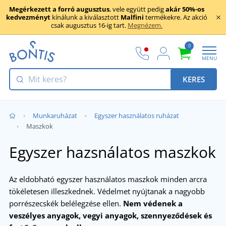
Megérkezett a forró augusztus
, vele együtt pedig
akár 50%-os
kedvezményt
kínálunk a kiválasztott
Malfini
termékekre. Az akció
csak augusztus 16-ig tart.
Megnézem.
0
MENU
KERES
Munkaruházat
Egyszer használatos ruházat
Maszkok
Egyszer hazsnálatos maszkok
Az eldobható egyszer használatos maszkok minden arcra
tökéletesen illeszkednek. Védelmet nyújtanak a nagyobb
porrészecskék belélegzése ellen.
Nem védenek a
veszélyes anyagok, vegyi anyagok, szennyeződések és