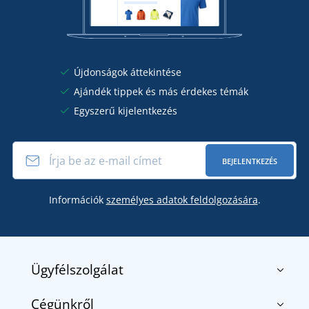
Újdonságok áttekintése
Ajándék tippek és más érdekes témák
Egyszerű kijelentkezés
BEJELENTKEZÉS
Információk
személyes adatok feldolgozására
.
Ügyfélszolgálat
Cégünkről
Kapcsolat