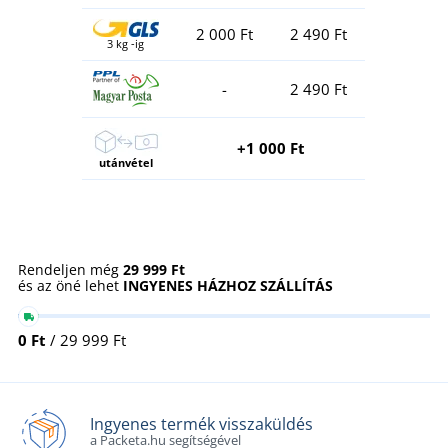
2 000 Ft
2 490 Ft
3 kg -ig
-
2 490 Ft
+1 000 Ft
utánvétel
Rendeljen még
29 999 Ft
és az öné lehet
INGYENES HÁZHOZ SZÁLLÍTÁS
0 Ft
/ 29 999 Ft
Ingyenes termék visszaküldés
a Packeta.hu segítségével