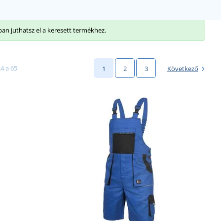
ban juthatsz el a keresett termékhez.
4 a 65
1
2
3
Következő