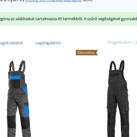
egória az alábbiakat tartalmazza 65 termékből. A szűrő segítségével gyorsab
Megjelenítve 1-2
Legolcsóbbtól
Legdrágábbtól
Elasztikus