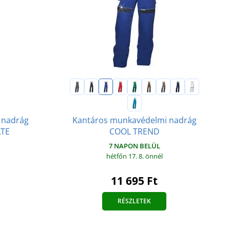
s nadrág
Kantáros munkavédelmi nadrág
ATE
COOL TREND
7 NAPON BELÜL
hétfőn 17. 8.
önnél
11 695 Ft
RÉSZLETEK