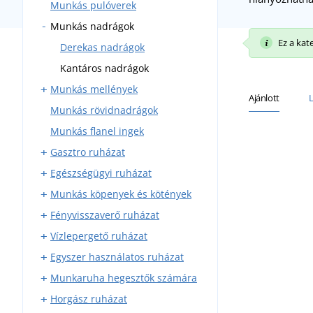
Munkás pulóverek
Derekas munkaruha
Munkás nadrágok
Munkás felsők
Ez a kat
Munkaruha szettek
Derekas nadrágok
Munkaruha overál
Kantáros nadrágok
Munkás mellények
Bélelt munkaruha
Ajánlott
Munkás rövidnadrágok
Zsebes munkavédelmi
mellények
Munkás flanel ingek
Bélelt munkavédelmi
Gasztro ruházat
mellények
Egészségügyi ruházat
Munkanadrágok
Munkás köpenyek és kötények
Kötények
Egészségügyi blúzok és ingek
Fényvisszaverő ruházat
Köpenyek
Egészségügyi köpenyek
Kötények kovácsoknak
Vízlepergető ruházat
Ingek és felsők
Egészségügyi nadrágok
Kötények hegesztőknek
Fényvisszaverő mellények
Egyszer használatos ruházat
Rondonok
Egészségügyi mellények és
Fényvisszaverő dzsekik
Esőköpenyek
pulóverek
Munkaruha hegesztők számára
Szakácssapkák
Fényvisszaverő pólók
Vízhatlan kezeslábas
Egyszer használatos sapkák
Horgász ruházat
Mellények és pulóverek
Fényvisszaverő pulóverek
Vízhatlan felsők
Egyszer használatos
Hegesztő kesztyűk
kezeslábasok