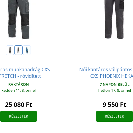
áros munkanadrág CXS
Női kantáros vállpánto
TRETCH - rövidített
CXS PHOENIX HEK
RAKTÁRON
7 NAPON BELÜL
kedden 11. 8.
önnél
hétfőn 17. 8.
önnél
25 080 Ft
9 550 Ft
RÉSZLETEK
RÉSZLETEK