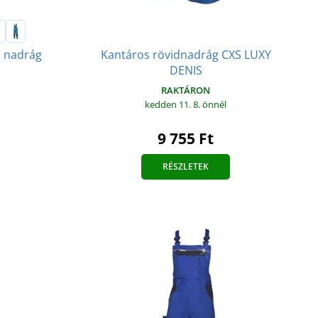
Kantáros rövidnadrág CXS LUXY
 nadrág
DENIS
RAKTÁRON
kedden 11. 8.
önnél
9 755 Ft
RÉSZLETEK