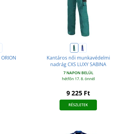
g ORION
Kantáros női munkavédelmi
nadrág CXS LUXY SABINA
7 NAPON BELÜL
hétfőn 17. 8.
önnél
9 225 Ft
RÉSZLETEK