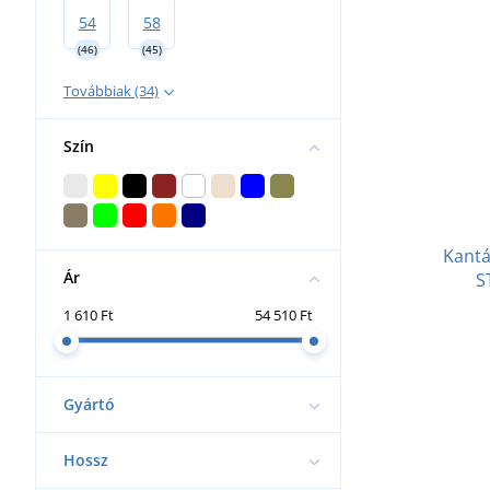
54
58
(46)
(45)
Továbbiak (34)
Szín
Kant
Ár
S
1 610 Ft
54 510 Ft
Gyártó
Hossz