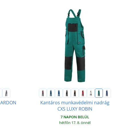
g ARDON
Kantáros munkavédelmi nadrág
CXS LUXY ROBIN
7 NAPON BELÜL
hétfőn 17. 8.
önnél