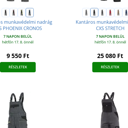
os munkavédelmi nadrág
Kantáros munkavédelmi
S PHOENIX CRONOS
CXS STRETCH
7 NAPON BELÜL
7 NAPON BELÜL
hétfőn 17. 8.
önnél
hétfőn 17. 8.
önnél
9 550 Ft
25 080 Ft
RÉSZLETEK
RÉSZLETEK