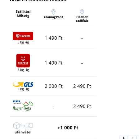
Szállítási
költség
CsomagPont
Házhoz
szállítás
1 490 Ft
-
5 kg -ig
1 490 Ft
-
5 kg -ig
2 000 Ft
2 490 Ft
3 kg -ig
-
2 490 Ft
+1 000 Ft
utánvétel