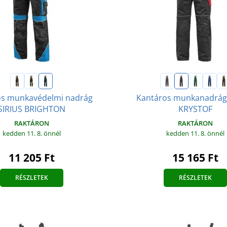
os munkavédelmi nadrág
Kantáros munkanadrá
SIRIUS BRIGHTON
KRYSTOF
RAKTÁRON
RAKTÁRON
kedden 11. 8.
önnél
kedden 11. 8.
önnél
11 205 Ft
15 165 Ft
RÉSZLETEK
RÉSZLETEK