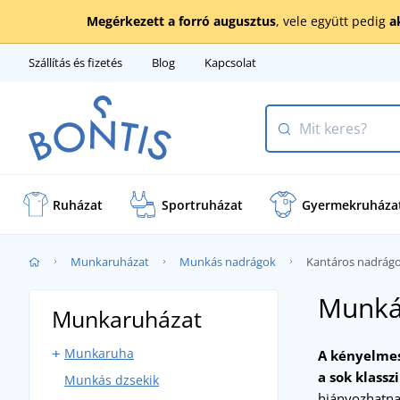
Megérkezett a forró augusztus
, vele együtt pedig
a
Szállítás és fizetés
Blog
Kapcsolat
Ruházat
Sportruházat
Gyermekruháza
Munkaruházat
Munkás nadrágok
Kantáros nadrág
Munká
Munkaruházat
Munkaruha
A kényelmes
a sok klassz
Munkás dzsekik
Kantáros munkaruha
hiányozhatna