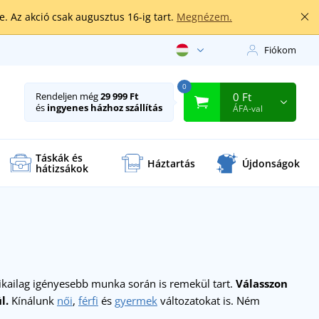
. Az akció csak augusztus 16-ig tart.
Megnézem.
Fiókom
0
0 Ft
Rendeljen még
29 999 Ft
és
ingyenes házhoz szállítás
ÁFA-val
Táskák és
Háztartás
Újdonságok
hátizsákok
zikailag igényesebb munka során is remekül tart.
Válasszon
l.
Kínálunk
női
,
férfi
és
gyermek
változatokat is. Ném