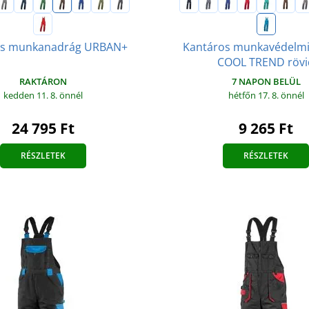
os munkanadrág URBAN+
Kantáros munkavédelmi
COOL TREND rövi
RAKTÁRON
7 NAPON BELÜL
kedden 11. 8.
önnél
hétfőn 17. 8.
önnél
24 795 Ft
9 265 Ft
RÉSZLETEK
RÉSZLETEK