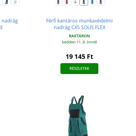
Férfi kantáros munkavédelmi
 nadrág
nadrág CXS SOLIS FLEX
d
RAKTÁRON
kedden 11. 8.
önnél
19 145 Ft
RÉSZLETEK