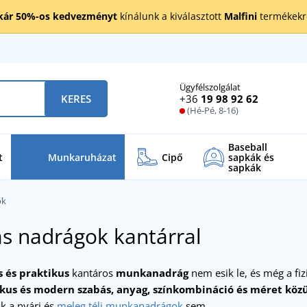
kár 50%-os kedvezményt
kínálunk a kiválasztott
Malfini
termékekre
Ügyfélszolgálat
+36
19 98 92 62
KERES
(Hé-Pé, 8-16)
Baseball
t
Munkaruházat
Cipő
sapkák és
sapkák
ok
s nadrágok kantárral
 és praktikus
kantáros
munkanadrág
nem esik le, és még a fi
ikus és modern szabás, anyag, színkombináció és méret közü
k a nyári és
meleg téli munkanadrágok
sem.