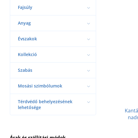
Fajsúly
Anyag
Évszakok
Kollekció
Szabás
Mosási szimbólumok
Térdvédő behelyezésének
lehetősége
Kantá
nad
Árak és szállítási módok