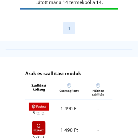
Látott már a 14 termékből a 14.
1
Árak és szállítási módok
Szállítási
költség
CsomagPont
Házhoz
szállítás
1 490 Ft
-
5 kg -ig
1 490 Ft
-
5 kg -ig