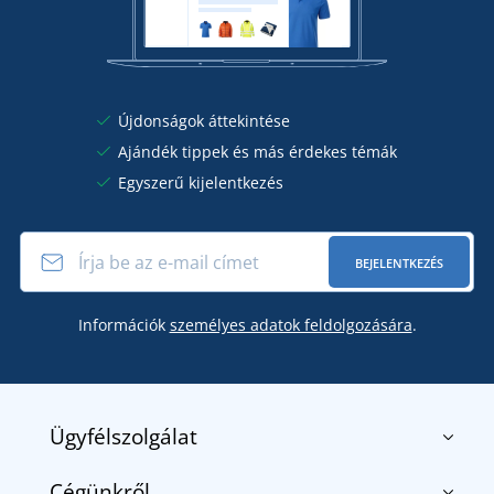
Újdonságok áttekintése
Ajándék tippek és más érdekes témák
Egyszerű kijelentkezés
BEJELENTKEZÉS
Információk
személyes adatok feldolgozására
.
Ügyfélszolgálat
Cégünkről
Kapcsolat