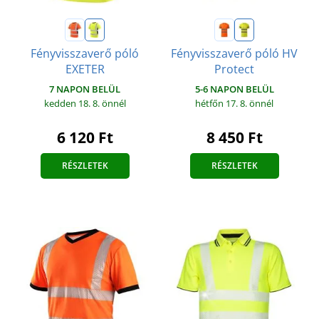
Fényvisszaverő póló
Fényvisszaverő póló HV
EXETER
Protect
7 NAPON BELÜL
5-6 NAPON BELÜL
kedden 18. 8.
önnél
hétfőn 17. 8.
önnél
6 120 Ft
8 450 Ft
RÉSZLETEK
RÉSZLETEK