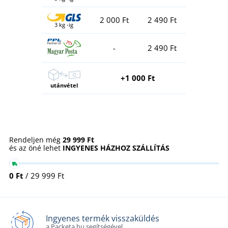
2 000 Ft
2 490 Ft
3 kg -ig
-
2 490 Ft
+1 000 Ft
utánvétel
Rendeljen még
29 999 Ft
és az öné lehet
INGYENES HÁZHOZ SZÁLLÍTÁS
0 Ft
/ 29 999 Ft
Ingyenes termék visszaküldés
a Packeta.hu segítségével