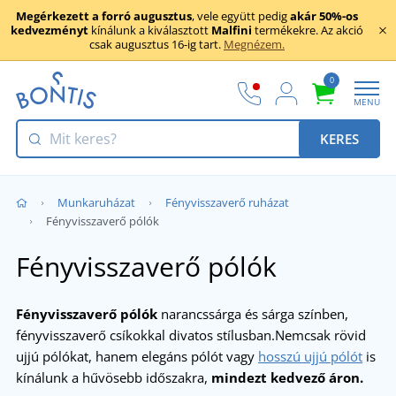
Megérkezett a forró augusztus
, vele együtt pedig
akár 50%-os
kedvezményt
kínálunk a kiválasztott
Malfini
termékekre. Az akció
csak augusztus 16-ig tart.
Megnézem.
0
MENU
KERES
Munkaruházat
Fényvisszaverő ruházat
Fényvisszaverő pólók
Fényvisszaverő pólók
Fényvisszaverő pólók
narancssárga és sárga színben,
fényvisszaverő csíkokkal divatos stílusban.Nemcsak rövid
ujjú pólókat, hanem elegáns pólót vagy
hosszú ujjú pólót
is
kínálunk a hűvösebb időszakra,
mindezt kedvező áron.