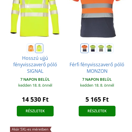
Hosszú ujjú
fényvisszaverő póló
Férfi fényvisszaverő póló
SIGNAL
MONZON
7 NAPON BELÜL
7 NAPON BELÜL
kedden 18. 8.
önnél
kedden 18. 8.
önnél
14 530 Ft
5 165 Ft
RÉSZLETEK
RÉSZLETEK
Akár 5XL-es méretben