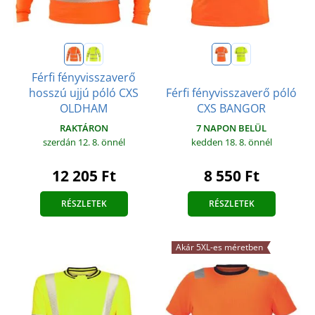
Férfi fényvisszaverő
hosszú ujjú póló CXS
Férfi fényvisszaverő póló
OLDHAM
CXS BANGOR
RAKTÁRON
7 NAPON BELÜL
szerdán 12. 8.
önnél
kedden 18. 8.
önnél
12 205 Ft
8 550 Ft
RÉSZLETEK
RÉSZLETEK
Akár 5XL-es méretben