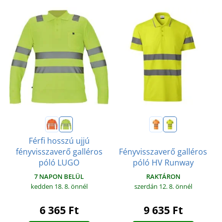
Férfi hosszú ujjú
fényvisszaverő galléros
Fényvisszaverő galléros
póló LUGO
póló HV Runway
7 NAPON BELÜL
RAKTÁRON
kedden 18. 8.
önnél
szerdán 12. 8.
önnél
6 365 Ft
9 635 Ft