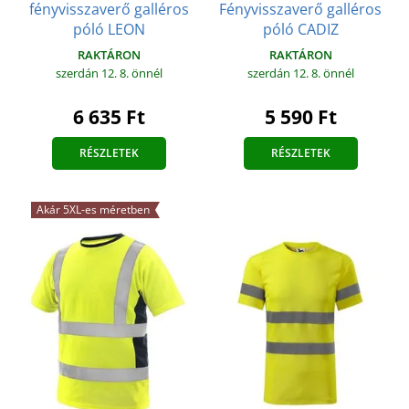
fényvisszaverő galléros
Fényvisszaverő galléros
póló LEON
póló CADIZ
RAKTÁRON
RAKTÁRON
szerdán 12. 8.
önnél
szerdán 12. 8.
önnél
6 635 Ft
5 590 Ft
RÉSZLETEK
RÉSZLETEK
Akár 5XL-es méretben