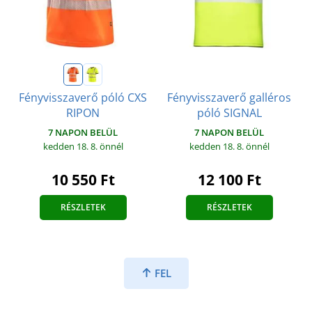
Fényvisszaverő galléros
Fényvisszaverő póló CXS
póló SIGNAL
RIPON
7 NAPON BELÜL
7 NAPON BELÜL
kedden 18. 8.
önnél
kedden 18. 8.
önnél
12 100 Ft
10 550 Ft
RÉSZLETEK
RÉSZLETEK
FEL