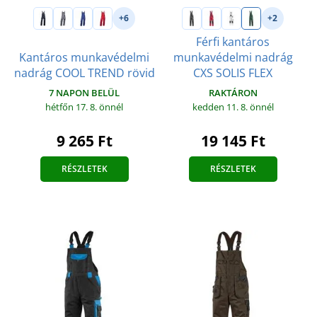
+6
+2
Férfi kantáros
Kantáros munkavédelmi
munkavédelmi nadrág
nadrág COOL TREND rövid
CXS SOLIS FLEX
7 NAPON BELÜL
RAKTÁRON
hétfőn 17. 8.
önnél
kedden 11. 8.
önnél
9 265 Ft
19 145 Ft
RÉSZLETEK
RÉSZLETEK