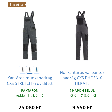
Elasztikus
Női kantáros vállpántos
nadrág CXS PHOENIX
Kantáros munkanadrág
HEKATE
CXS STRETCH - rövidített
7 NAPON BELÜL
RAKTÁRON
hétfőn 17. 8.
önnél
kedden 11. 8.
önnél
9 550 Ft
25 080 Ft