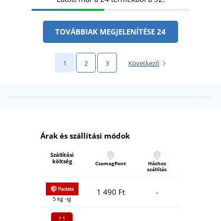
TOVÁBBIAK MEGJELENÍTÉSE 24
1
2
3
Következő
Árak és szállítási módok
Szállítási
költség
CsomagPont
Házhoz
szállítás
1 490 Ft
-
5 kg -ig