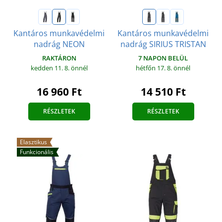
Kantáros munkavédelmi
Kantáros munkavédelmi
nadrág NEON
nadrág SIRIUS TRISTAN
RAKTÁRON
7 NAPON BELÜL
kedden 11. 8.
önnél
hétfőn 17. 8.
önnél
16 960 Ft
14 510 Ft
RÉSZLETEK
RÉSZLETEK
Elasztikus
Funkcionális