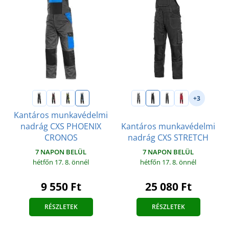
+3
Kantáros munkavédelmi
nadrág CXS PHOENIX
Kantáros munkavédelmi
CRONOS
nadrág CXS STRETCH
7 NAPON BELÜL
7 NAPON BELÜL
hétfőn 17. 8.
önnél
hétfőn 17. 8.
önnél
9 550 Ft
25 080 Ft
RÉSZLETEK
RÉSZLETEK