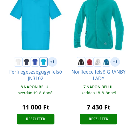
+1
+1
Férfi egészségügyi felső
Női fleece felső GRANBY
JN3102
LADY
8 NAPON BELÜL
7 NAPON BELÜL
szerdán 19. 8.
önnél
kedden 18. 8.
önnél
11 000 Ft
7 430 Ft
RÉSZLETEK
RÉSZLETEK