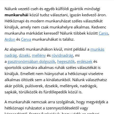
Nálunk vezető cseh és egyéb külföldi gyártók minőségi
munkaruhái
közül tudsz választani, igazán kedvező áron.
Hétköznapi és modern munkaruházat széles választékát
kínáljuk, amely nem csak munkahelyre alkalmas. Kedvenc
munkaruha márkádat keresed? Nálunk többek között
Canis
,
Ardon
és
Cerva
munkaruhákat is találsz.
Az alapvető munkaruhákon kívül, mint például a
munkás
nadrág
,
dzseki
,
mellény
és
rövidnadrág
, mi
a
gasztronómiában dolgozók
,
hegesztők
,
erdészek
és
sportolók számára alkalmas ruhák széles választékát is
kínáljuk. Emellett nem hiányozhat a hétköznapi viseletre
alkalmas öltözék sem a kínálatunkból. Nálunk választhatsz
akár pólók, pulóverek, dzsekik, mellények, nadrágok,
sapkák, törülközők és fürdőlepedők közül is.
A munkaruhák nemcsak arra szolgálnak, hogy megvédjék a
hétköznapi ruházatot a szennyeződésektől vagy
károsodástól, fontos funkciójuk, hogy védik az emberi