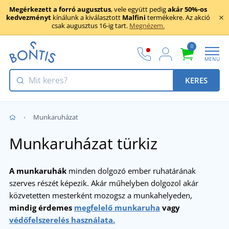
Megérkezett a forró augusztus
, vele együtt pedig
akár 50%-os
kedvezményt
kínálunk a kiválasztott
Malfini
termékekre. Az akció
csak augusztus 16-ig tart.
Megnézem.
0
MENU
KERES
Munkaruházat
Munkaruházat türkiz
A munkaruhák
minden dolgozó ember ruhatárának
szerves részét képezik. Akár műhelyben dolgozol akár
közvetetten mesterként mozogsz a munkahelyeden,
mindig érdemes
megfelelő munkaruha
vagy
védőfelszerelés használata.