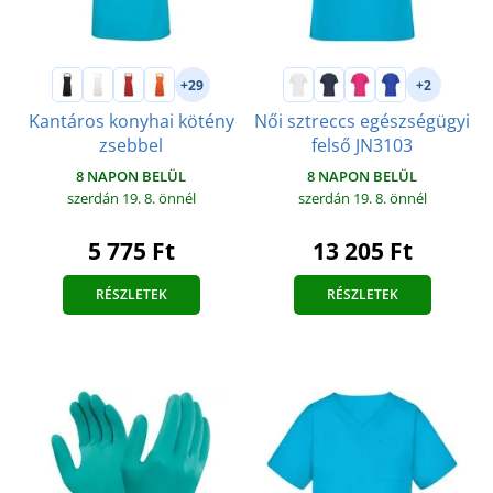
+29
+2
Kantáros konyhai kötény
Női sztreccs egészségügyi
zsebbel
felső JN3103
8 NAPON BELÜL
8 NAPON BELÜL
szerdán 19. 8.
önnél
szerdán 19. 8.
önnél
5 775 Ft
13 205 Ft
RÉSZLETEK
RÉSZLETEK