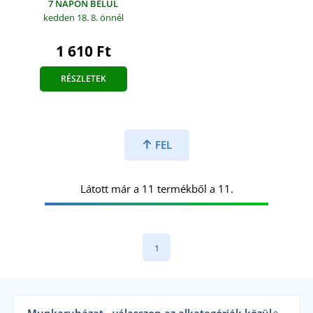
7 NAPON BELÜL
kedden 18. 8.
önnél
1 610 Ft
RÉSZLETEK
FEL
Látott már a 11 termékből a 11.
1
Munkaruházat - válasszon az alkategóriák közül