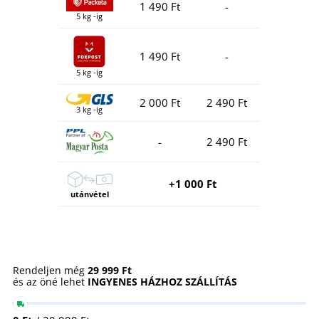
1 490 Ft
-
5 kg -ig
1 490 Ft
-
5 kg -ig
2 000 Ft
2 490 Ft
3 kg -ig
-
2 490 Ft
+1 000 Ft
utánvétel
Rendeljen még
29 999 Ft
és az öné lehet
INGYENES HÁZHOZ SZÁLLÍTÁS