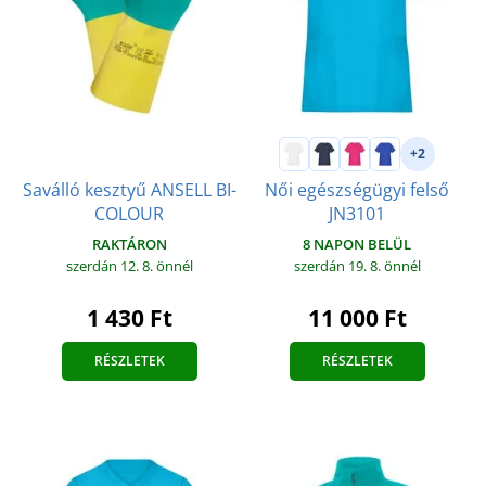
+2
Saválló kesztyű ANSELL BI-
Női egészségügyi felső
COLOUR
JN3101
RAKTÁRON
8 NAPON BELÜL
szerdán 12. 8.
önnél
szerdán 19. 8.
önnél
1 430 Ft
11 000 Ft
RÉSZLETEK
RÉSZLETEK