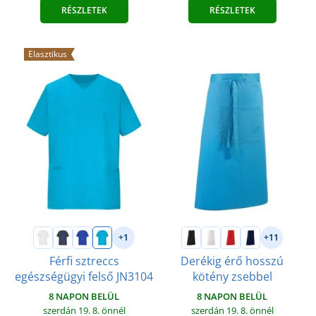
RÉSZLETEK
RÉSZLETEK
Elasztikus
+1
+11
Férfi sztreccs
Derékig érő hosszú
egészségügyi felső JN3104
kötény zsebbel
8 NAPON BELÜL
8 NAPON BELÜL
szerdán 19. 8.
önnél
szerdán 19. 8.
önnél