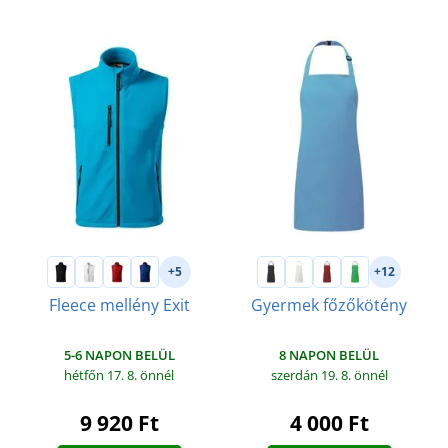
+5
+12
Fleece mellény Exit
Gyermek főzőkötény
5-6 NAPON BELÜL
8 NAPON BELÜL
hétfőn 17. 8.
önnél
szerdán 19. 8.
önnél
9 920 Ft
4 000 Ft