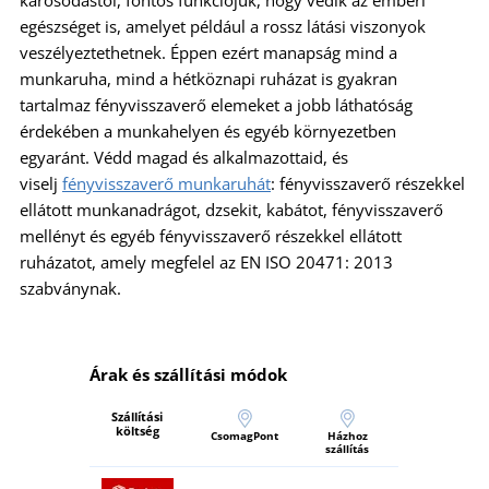
egészséget is, amelyet például a rossz látási viszonyok
veszélyeztethetnek. Éppen ezért manapság mind a
munkaruha, mind a hétköznapi ruházat is gyakran
tartalmaz fényvisszaverő elemeket a jobb láthatóság
érdekében a munkahelyen és egyéb környezetben
egyaránt. Védd magad és alkalmazottaid, és
viselj
fényvisszaverő munkaruhát
: fényvisszaverő részekkel
ellátott munkanadrágot, dzsekit, kabátot, fényvisszaverő
mellényt és egyéb fényvisszaverő részekkel ellátott
ruházatot, amely megfelel az EN ISO 20471: 2013
szabványnak.
Árak és szállítási módok
Szállítási
költség
CsomagPont
Házhoz
szállítás