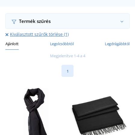
Termék szűrés
Kiválasztott szűrők törlése (1)
Ajánlott
Legolcsóbbtól
Legdrágábbtól
Megjelenítve 1-4 a 4
1