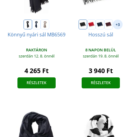
+3
Könnyű nyári sál MB6569
Hosszú sál
RAKTÁRON
8 NAPON BELÜL
szerdán 12. 8.
önnél
szerdán 19. 8.
önnél
4 265 Ft
3 940 Ft
RÉSZLETEK
RÉSZLETEK