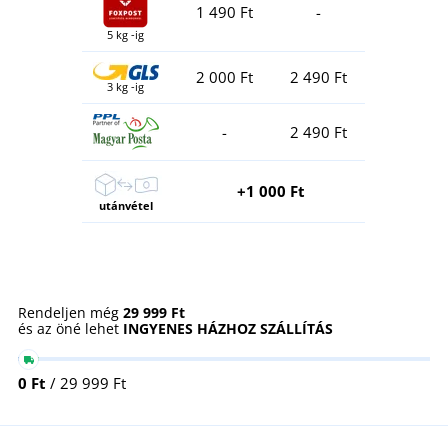
1 490 Ft
-
5 kg -ig
2 000 Ft
2 490 Ft
3 kg -ig
-
2 490 Ft
+1 000 Ft
utánvétel
Rendeljen még
29 999 Ft
és az öné lehet
INGYENES HÁZHOZ SZÁLLÍTÁS
0 Ft
/ 29 999 Ft