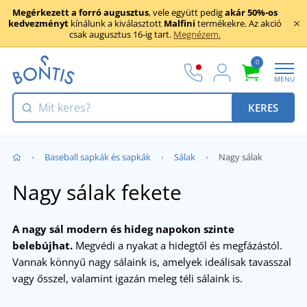
Megérkezett a forró augusztus
, vele együtt pedig
akár 50%-os
kedvezményt
kínálunk a kiválasztott
Malfini
termékekre. Az akció
csak augusztus 16-ig tart.
Megnézem.
0
MENU
KERES
Baseball sapkák és sapkák
Sálak
Nagy sálak
Nagy sálak fekete
A nagy sál modern és hideg napokon szinte
belebújhat.
Megvédi a nyakat a hidegtől és megfázástól.
Vannak könnyű nagy sálaink is, amelyek ideálisak tavasszal
vagy ősszel, valamint igazán meleg téli sálaink is.