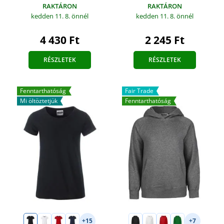
RAKTÁRON
RAKTÁRON
kedden 11. 8.
önnél
kedden 11. 8.
önnél
4 430 Ft
2 245 Ft
RÉSZLETEK
RÉSZLETEK
Fenntarthatóság
Fair Trade
Mi öltöztetjük
Fenntarthatóság
+15
+7