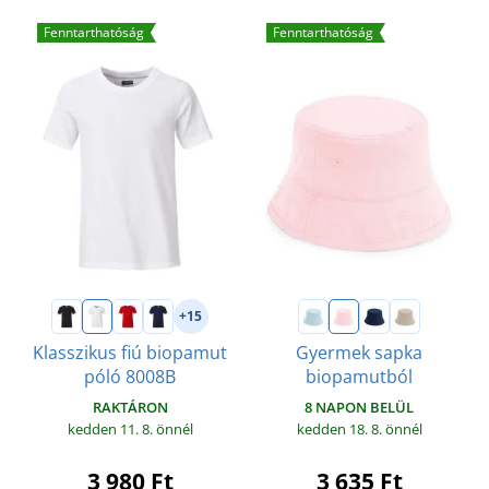
Fenntarthatóság
Fenntarthatóság
+15
Klasszikus fiú biopamut
Gyermek sapka
póló 8008B
biopamutból
RAKTÁRON
8 NAPON BELÜL
kedden 11. 8.
önnél
kedden 18. 8.
önnél
3 980 Ft
3 635 Ft