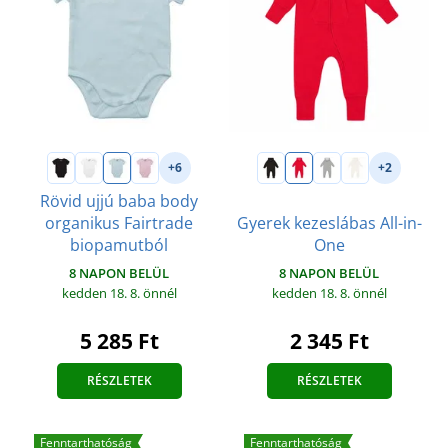
+6
+2
Rövid ujjú baba body
organikus Fairtrade
Gyerek kezeslábas All-in-
biopamutból
One
8 NAPON BELÜL
8 NAPON BELÜL
kedden 18. 8.
önnél
kedden 18. 8.
önnél
5 285 Ft
2 345 Ft
RÉSZLETEK
RÉSZLETEK
Fenntarthatóság
Fenntarthatóság