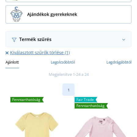
Ajándékok gyerekeknek
Termék szűrés
Kiválasztott szűrők törlése (1)
Ajánlott
Legolcsóbbtól
Legdrágábbtól
Megjelenítve 1-24 a 24
1
Fenntarthatóság
Fair Trade
Fenntarthatóság