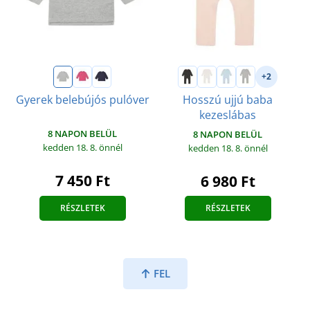
+2
Gyerek belebújós pulóver
Hosszú ujjú baba
kezeslábas
8 NAPON BELÜL
8 NAPON BELÜL
kedden 18. 8.
önnél
kedden 18. 8.
önnél
7 450 Ft
6 980 Ft
RÉSZLETEK
RÉSZLETEK
FEL