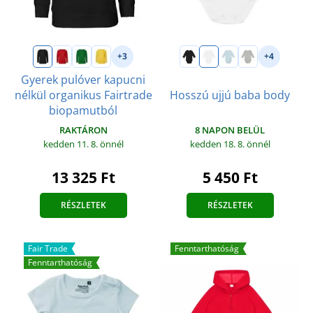
+3
+4
Gyerek pulóver kapucni
nélkül organikus Fairtrade
Hosszú ujjú baba body
biopamutból
8 NAPON BELÜL
RAKTÁRON
kedden 18. 8.
önnél
kedden 11. 8.
önnél
5 450 Ft
13 325 Ft
RÉSZLETEK
RÉSZLETEK
Fair Trade
Fenntarthatóság
Fenntarthatóság