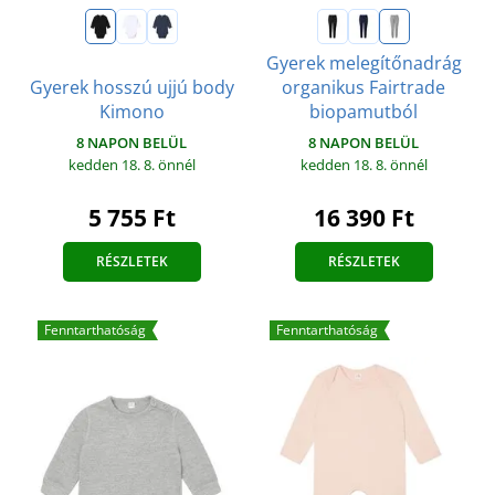
Gyerek melegítőnadrág
Gyerek hosszú ujjú body
organikus Fairtrade
Kimono
biopamutból
8 NAPON BELÜL
8 NAPON BELÜL
kedden 18. 8.
önnél
kedden 18. 8.
önnél
5 755 Ft
16 390 Ft
RÉSZLETEK
RÉSZLETEK
Fenntarthatóság
Fenntarthatóság