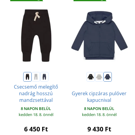
Csecsemő melegítő
nadrág hosszú
Gyerek cipzáras pulóver
mandzsettával
kapucnival
8 NAPON BELÜL
8 NAPON BELÜL
kedden 18. 8.
önnél
kedden 18. 8.
önnél
6 450 Ft
9 430 Ft