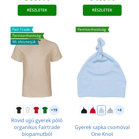
RÉSZLETEK
RÉSZLETEK
Fair Trade
Fenntarthatóság
Fenntarthatóság
Mi öltöztetjük
+19
+4
Rövid ujjú gyerek póló
organikus Fairtrade
Gyerek sapka csomóval
biopamutból
One Knot