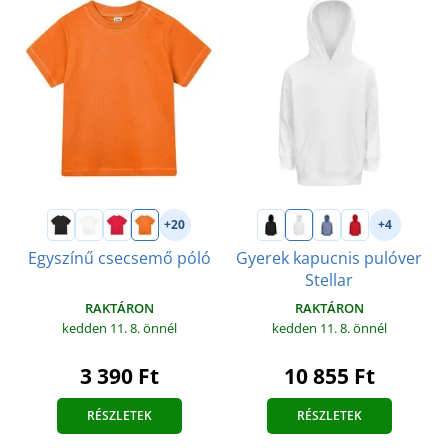
+20
+4
Egyszínű csecsemő póló
Gyerek kapucnis pulóver
Stellar
RAKTÁRON
RAKTÁRON
kedden 11. 8.
önnél
kedden 11. 8.
önnél
3 390 Ft
10 855 Ft
RÉSZLETEK
RÉSZLETEK