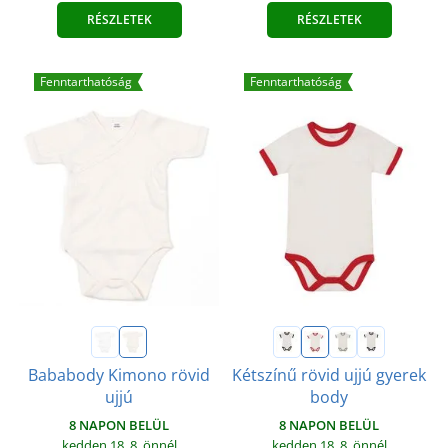
RÉSZLETEK
RÉSZLETEK
Fenntarthatóság
Fenntarthatóság
Bababody Kimono rövid
Kétszínű rövid ujjú gyerek
ujjú
body
8 NAPON BELÜL
8 NAPON BELÜL
kedden 18. 8.
önnél
kedden 18. 8.
önnél