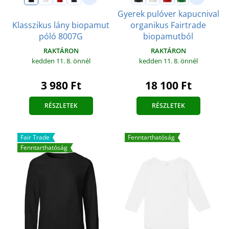
Gyerek pulóver kapucnival
Klasszikus lány biopamut
organikus Fairtrade
póló 8007G
biopamutból
RAKTÁRON
RAKTÁRON
kedden 11. 8.
önnél
kedden 11. 8.
önnél
3 980 Ft
18 100 Ft
RÉSZLETEK
RÉSZLETEK
Fair Trade
Fenntarthatóság
Fenntarthatóság