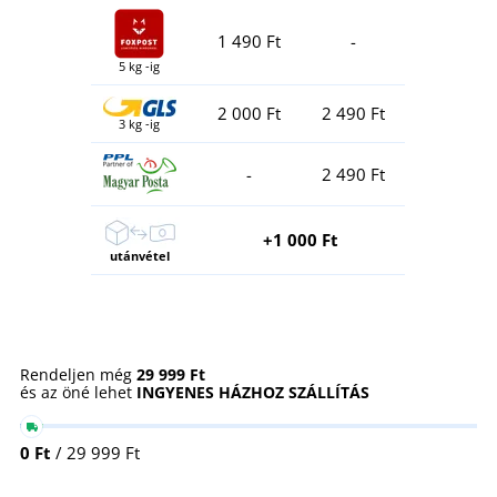
1 490 Ft
-
5 kg -ig
2 000 Ft
2 490 Ft
3 kg -ig
-
2 490 Ft
+1 000 Ft
utánvétel
Rendeljen még
29 999 Ft
és az öné lehet
INGYENES HÁZHOZ SZÁLLÍTÁS
0 Ft
/ 29 999 Ft