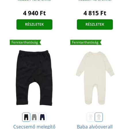
4 940 Ft
4 815 Ft
RÉSZLETEK
RÉSZLETEK
Fenntarthatóság
Fenntarthatóság
Csecsemő melegítő
Baba alvóoverall