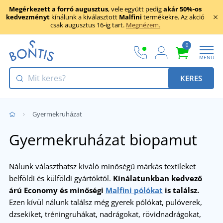
Megérkezett a forró augusztus
, vele együtt pedig
akár 50%-os
kedvezményt
kínálunk a kiválasztott
Malfini
termékekre. Az akció
csak augusztus 16-ig tart.
Megnézem.
0
MENU
KERES
Gyermekruházat
Gyermekruházat biopamut
Nálunk választhatsz kiváló minőségű márkás textileket
belföldi és külföldi gyártóktól.
Kínálatunkban kedvező
árú Economy és minőségi
Malfini pólókat
is találsz.
Ezen kívül nálunk találsz még gyerek pólókat, pulóverek,
dzsekiket, tréningruhákat, nadrágokat, rövidnadrágokat,