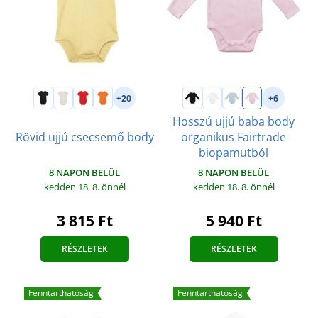
+20
+6
Hosszú ujjú baba body
Rövid ujjú csecsemő body
organikus Fairtrade
biopamutból
8 NAPON BELÜL
8 NAPON BELÜL
kedden 18. 8.
önnél
kedden 18. 8.
önnél
3 815 Ft
5 940 Ft
RÉSZLETEK
RÉSZLETEK
Fenntarthatóság
Fenntarthatóság