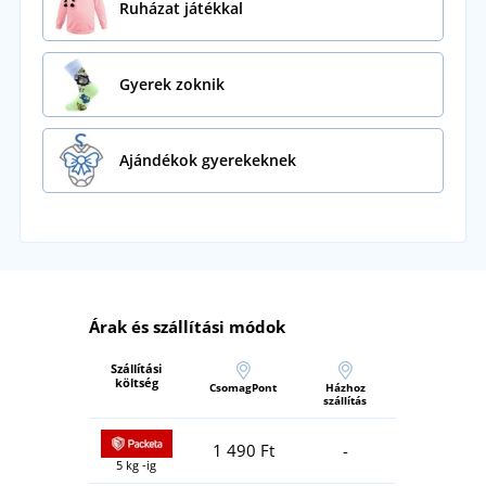
Ruházat játékkal
Gyerek zoknik
Ajándékok gyerekeknek
Árak és szállítási módok
Szállítási
költség
CsomagPont
Házhoz
szállítás
1 490 Ft
-
5 kg -ig