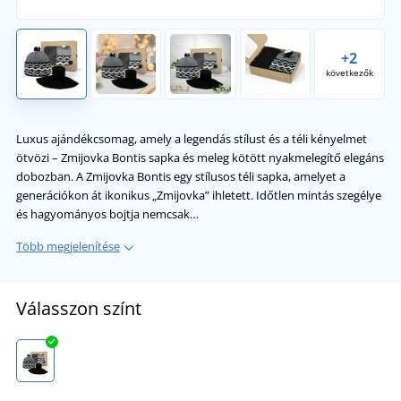
+2
következők
Luxus ajándékcsomag, amely a legendás stílust és a téli kényelmet
ötvözi – Zmijovka Bontis sapka és meleg kötött nyakmelegítő elegáns
dobozban. A Zmijovka Bontis egy stílusos téli sapka, amelyet a
generációkon át ikonikus „Zmijovka” ihletett. Időtlen mintás szegélye
és hagyományos bojtja nemcsak…
Több megjelenítése
Válasszon színt