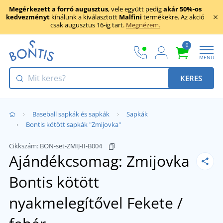
Megérkezett a forró augusztus
, vele együtt pedig
akár 50%-os
kedvezményt
kínálunk a kiválasztott
Malfini
termékekre. Az akció
csak augusztus 16-ig tart.
Megnézem.
0
MENU
KERES
Baseball sapkák és sapkák
Sapkák
Bontis kötött sapkák "Zmijovka"
Cikkszám:
BON-set-ZMIJ-II-B004
Ajándékcsomag: Zmijovka
Bontis kötött
nyakmelegítővel
Fekete /