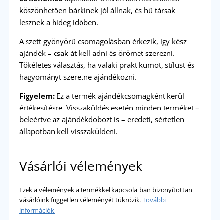
köszönhetően bárkinek jól állnak, és hű társak
lesznek a hideg időben.
A szett gyönyörű csomagolásban érkezik, így kész
ajándék – csak át kell adni és örömet szerezni.
Tökéletes választás, ha valaki praktikumot, stílust és
hagyományt szeretne ajándékozni.
Figyelem:
Ez a termék ajándékcsomagként kerül
értékesítésre. Visszaküldés esetén minden terméket –
beleértve az ajándékdobozt is – eredeti, sértetlen
állapotban kell visszaküldeni.
Vásárlói vélemények
Ezek a vélemények a termékkel kapcsolatban bizonyítottan
vásárlóink független véleményét tükrözik.
További
információk.