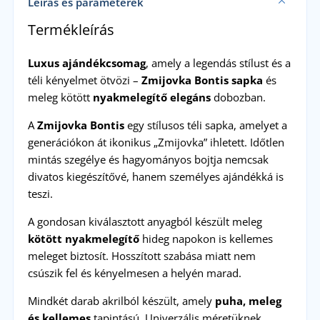
Leírás és paraméterek
Termékleírás
Luxus ajándékcsomag
, amely a legendás stílust és a
téli kényelmet ötvözi –
Zmijovka Bontis sapka
és
meleg kötött
nyakmelegítő elegáns
dobozban.
A
Zmijovka Bontis
egy stílusos téli sapka, amelyet a
generációkon át ikonikus „Zmijovka” ihletett. Időtlen
mintás szegélye és hagyományos bojtja nemcsak
divatos kiegészítővé, hanem személyes ajándékká is
teszi.
A gondosan kiválasztott anyagból készült meleg
kötött nyakmelegítő
hideg napokon is kellemes
meleget biztosít. Hosszított szabása miatt nem
csúszik fel és kényelmesen a helyén marad.
Mindkét darab akrilból készült, amely
puha, meleg
és kellemes
tapintású. Univerzális méretüknek