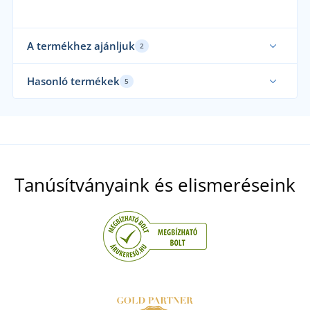
A termékhez ajánljuk
2
Csehországban készült
Hasonló termékek
5
Csehországban készült
Cs
Tanúsítványaink és elismeréseink