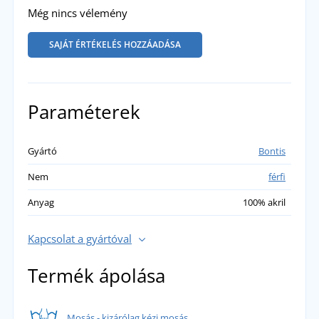
Még nincs vélemény
SAJÁT ÉRTÉKELÉS HOZZÁADÁSA
Paraméterek
Gyártó
Bontis
Nem
férfi
Anyag
100% akril
Kapcsolat a gyártóval
Termék ápolása
Mosás - kizárólag kézi mosás