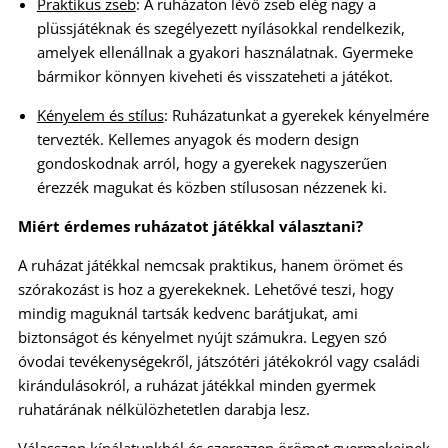
Praktikus zseb
: A ruházaton lévő zseb elég nagy a
plüssjátéknak és szegélyezett nyílásokkal rendelkezik,
amelyek ellenállnak a gyakori használatnak. Gyermeke
bármikor könnyen kiveheti és visszateheti a játékot.
Kényelem és stílus
: Ruházatunkat a gyerekek kényelmére
tervezték. Kellemes anyagok és modern design
gondoskodnak arról, hogy a gyerekek nagyszerűen
érezzék magukat és közben stílusosan nézzenek ki.
Miért érdemes ruházatot játékkal választani?
A ruházat játékkal nemcsak praktikus, hanem örömet és
szórakozást is hoz a gyerekeknek. Lehetővé teszi, hogy
mindig maguknál tartsák kedvenc barátjukat, ami
biztonságot és kényelmet nyújt számukra. Legyen szó
óvodai tevékenységekről, játszótéri játékokról vagy családi
kirándulásokról, a ruházat játékkal minden gyermek
ruhatárának nélkülözhetetlen darabja lesz.
Válasszon kínálatunkból és szerezzen örömet gyermekeinek