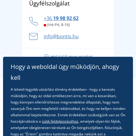
Ügyfélszolgálat
Általános adatvédelmi irányelvek
márkát, amelynek története 1976-ig nyúlik vissza
Hogyan vészeljük át a forró nyári napokat
+36
19 98 92 62
kényelmesen és biztonságosan
(Hé-Pé, 8-16)
A nyári kaland a csomagolással kezdődik - készüljön
info@bontis.hu
fel a gondtalan nyaralásra
Tippek friss outfitekhez a gondtalan nyárért
Hol talál meg minket
A kedvenc City póló főszerepben: outfitek minden
Hogy a weboldal úgy működjön, ahogy
alkalomra!
kell
A lehető legjobb vásárlási élmény érdekében - hogy a keresés
működjön, hogy az oldal emlékezzen arra, mi van a kosarában,
hogy könnyen ellenőrizhesse megrendelése állapotát, hogy nem
zavarjuk Önt nem megfelelő reklámokkal, és hogy ne kelljen minden
alkalommal bejelentkeznie. Ennek érdekében szükségünk van az Ön
hozzájárulására a
sütik feldolgozásához
, amelyek olyan kis fájlok,
amelyeket ideiglenesen tárolunk az Ön böngészőjében. Köszönjük,
hogy az "Értem" gombra kattintva megadja nekünk ezt a