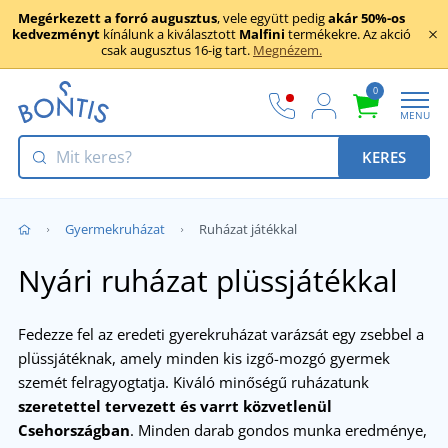
Megérkezett a forró augusztus
, vele együtt pedig
akár 50%-os
kedvezményt
kínálunk a kiválasztott
Malfini
termékekre. Az akció
csak augusztus 16-ig tart.
Megnézem.
0
MENU
KERES
Gyermekruházat
Ruházat játékkal
Nyári ruházat plüssjátékkal
Fedezze fel az eredeti gyerekruházat varázsát egy zsebbel a
plüssjátéknak, amely minden kis izgő-mozgó gyermek
szemét felragyogtatja. Kiváló minőségű ruházatunk
szeretettel tervezett és varrt közvetlenül
Csehországban
. Minden darab gondos munka eredménye,