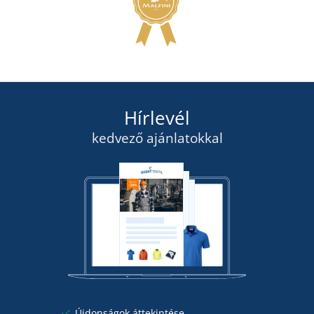
Hírlevél
kedvező ajánlatokkal
Újdonságok áttekintése