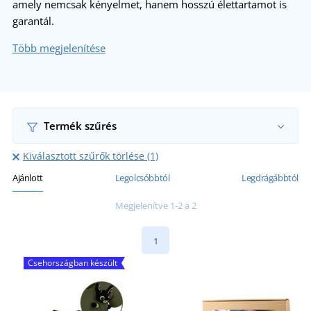
amely nemcsak kényelmet, hanem hosszú élettartamot is
garantál.
Több megjelenítése
Termék szűrés
Kiválasztott szűrők törlése (1)
Ajánlott
Legolcsóbbtól
Legdrágábbtól
Megjelenítve 1-2 a 2
1
Csehországban készült