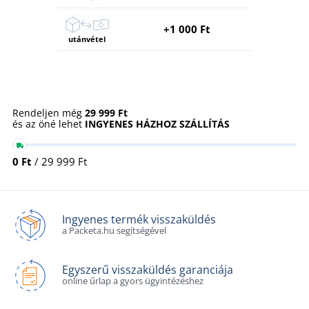
+1 000 Ft
utánvétel
Rendeljen még
29 999 Ft
és az öné lehet
INGYENES HÁZHOZ SZÁLLÍTÁS
0 Ft
/ 29 999 Ft
Ingyenes termék visszaküldés
a Packeta.hu segítségével
Egyszerű visszaküldés garanciája
online űrlap a gyors ügyintézéshez