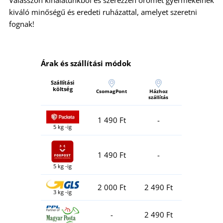
kiváló minőségű és eredeti ruházattal, amelyet szeretni
fognak!
Árak és szállítási módok
Szállítási
költség
CsomagPont
Házhoz
szállítás
1 490 Ft
-
5 kg -ig
1 490 Ft
-
5 kg -ig
2 000 Ft
2 490 Ft
3 kg -ig
-
2 490 Ft