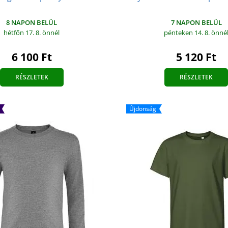
8 NAPON BELÜL
7 NAPON BELÜL
hétfőn 17. 8.
önnél
pénteken 14. 8.
önné
6 100 Ft
5 120 Ft
RÉSZLETEK
RÉSZLETEK
Újdonság