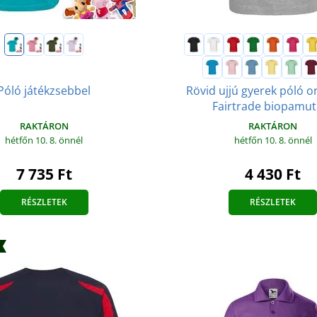
Rövid ujjú gyerek póló o
Póló játékzsebbel
Fairtrade biopamut
RAKTÁRON
RAKTÁRON
hétfőn 10. 8.
önnél
hétfőn 10. 8.
önnél
7 735 Ft
4 430 Ft
RÉSZLETEK
RÉSZLETEK