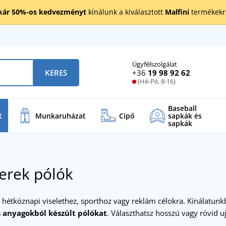
kár 50%-os kedvezményt
kínálunk a kiválasztott
Malfini
termékekre
Ügyfélszolgálat
+36
19 98 92 62
KERES
(Hé-Pé, 8-16)
Baseball
t
Munkaruházat
Cipő
sapkák és
sapkák
yerek pólók
hétköznapi viselethez, sporthoz vagy reklám célokra. Kínálatunk
s anyagokból készült pólókat
. Választhatsz hosszú vagy rövid u