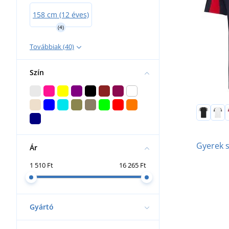
158 cm (12 éves)
(4)
Továbbiak (40)
Szín
Gyerek s
Ár
1 510 Ft
16 265 Ft
Gyártó