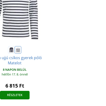
 ujjú csíkos gyerek póló
Matelot
8 NAPON BELÜL
hétfőn 17. 8.
önnél
6 815 Ft
RÉSZLETEK