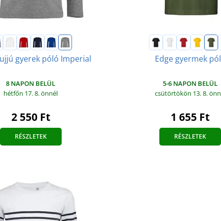
ujjú gyerek póló Imperial
Edge gyermek pó
8 NAPON BELÜL
5-6 NAPON BELÜL
hétfőn 17. 8.
önnél
csütörtökön 13. 8.
önn
2 550 Ft
1 655 Ft
RÉSZLETEK
RÉSZLETEK