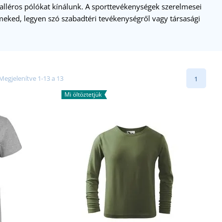
galléros pólókat kínálunk. A sporttevékenységek szerelmesei
meked, legyen szó szabadtéri tevékenységről vagy társasági
Megjelenítve 1-13 a 13
1
Mi öltöztetjük