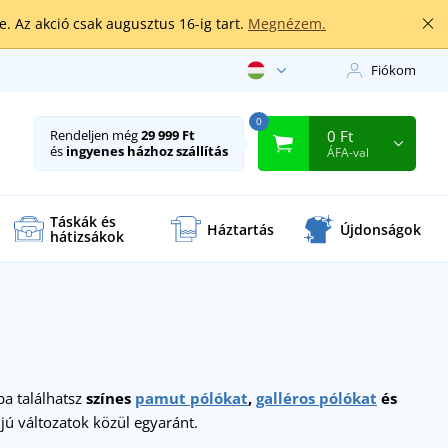
. Az akció csak augusztus 16-ig tart.
Megnézem.
Fiókom
0
0 Ft
Rendeljen még
29 999 Ft
és
ingyenes házhoz szállítás
ÁFA-val
Táskák és
Háztartás
Újdonságok
hátizsákok
ba találhatsz
színes
pamut pólókat
,
galléros pólókat
és
jjú változatok közül egyaránt.