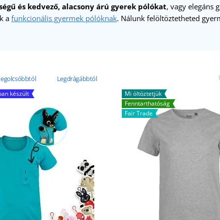
ségű és kedvező, alacsony árú gyerek pólókat
, vagy elegáns 
ik a
funkcionális gyermek pólóknak
. Nálunk felöltöztetheted gyer
Legolcsóbbtól
Legdrágábbtól
an készült
Mi öltöztetjük
Fenntarthatóság
Fair Trade