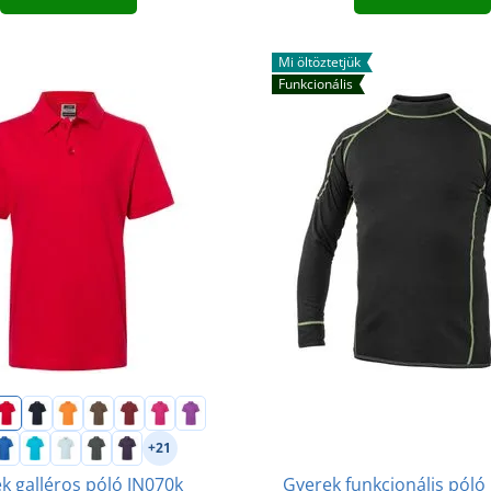
Mi öltöztetjük
Funkcionális
+21
k galléros póló JN070k
Gyerek funkcionális pól