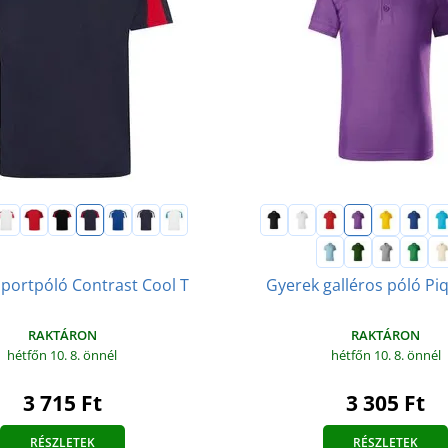
portpóló Contrast Cool T
Gyerek galléros póló Pi
RAKTÁRON
RAKTÁRON
hétfőn 10. 8.
önnél
hétfőn 10. 8.
önnél
3 715 Ft
3 305 Ft
RÉSZLETEK
RÉSZLETEK