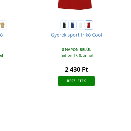
ló
Gyerek sport trikó Cool
8 NAPON BELÜL
él
hétfőn 17. 8.
önnél
2 430 Ft
RÉSZLETEK