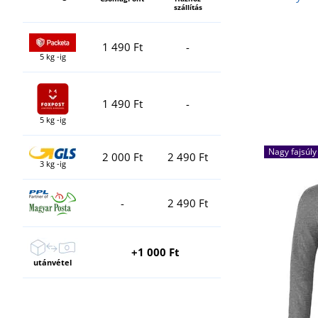
szállítás
1 490 Ft
-
5 kg -ig
1 490 Ft
-
5 kg -ig
Nagy fajsúly
2 000 Ft
2 490 Ft
3 kg -ig
-
2 490 Ft
+1 000 Ft
utánvétel