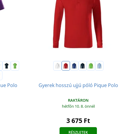
Gyerek hosszú ujjú póló Pique Polo
que Polo
RAKTÁRON
hétfőn 10. 8.
önnél
3 675 Ft
RÉSZLETEK