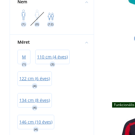
Nem
(1)
(0)
(12)
Méret
M
110 cm (4 éves)
(1)
(3)
122 cm (6 éves)
(4)
134 cm (8 éves)
Funkcionális
(4)
146 cm (10 éves)
(4)