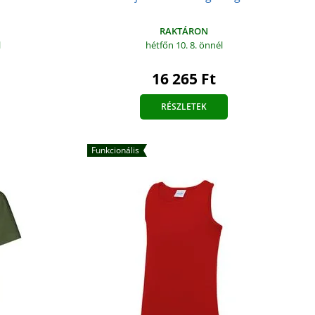
RAKTÁRON
hétfőn 10. 8.
önnél
l
16 265 Ft
RÉSZLETEK
Funkcionális