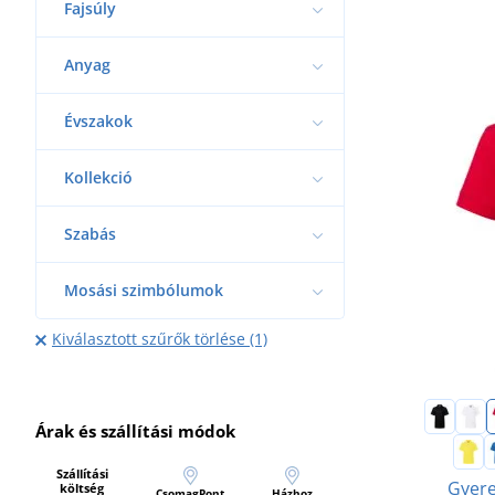
Fajsúly
Anyag
Évszakok
Kollekció
Szabás
Mosási szimbólumok
Kiválasztott szűrők törlése (1)
Árak és szállítási módok
Szállítási
Gyere
költség
CsomagPont
Házhoz