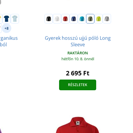
+8
Gyerek hosszú ujjú póló Long
rganikus
Sleeve
ból
RAKTÁRON
hétfőn 10. 8.
önnél
2 695 Ft
RÉSZLETEK