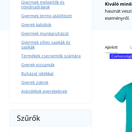
Gyermek melegítők és
Kiváló minő
rövidnadrágok
hasznát vesz
Gyermek termo aláöltözet
eseményről.
Gyerek kabátok
Gyermek munkaruházat
Gyermek siltes sapkák és
sapkák
Ajánlott
Termékek csecsemők számára
Csehországb
Gyerek pizsamák
Ruházat játékkal
Gyerek zoknik
Ajándékok gyerekeknek
Szűrők