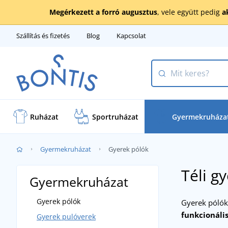
Megérkezett a forró augusztus
, vele együtt pedig
a
Szállítás és fizetés
Blog
Kapcsolat
Ruházat
Sportruházat
Gyermekruháza
Gyermekruházat
Gyerek pólók
Téli g
Gyermekruházat
Gyerek pólók
Gyerek pólók 
funkcionáli
Gyerek pulóverek