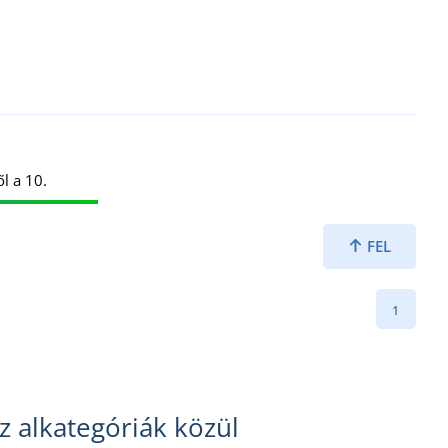
l a 10.
FEL
1
z alkategóriák közül