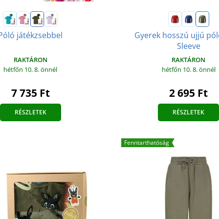
Póló játékzsebbel
Gyerek hosszú ujjú pó
Sleeve
RAKTÁRON
RAKTÁRON
hétfőn 10. 8.
önnél
hétfőn 10. 8.
önnél
7 735 Ft
2 695 Ft
RÉSZLETEK
RÉSZLETEK
Fenntarthatóság