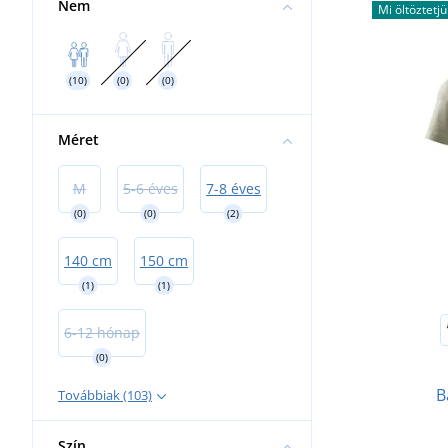
Nem
Mi öltöztetjü
(10)
(0)
(0)
Méret
M
5-6 éves
7-8 éves
(0)
(0)
(2)
140 cm
150 cm
(1)
(1)
6-12 hónap
(0)
B
Továbbiak (103)
Szín