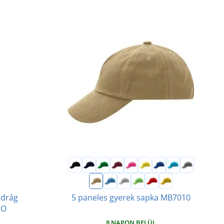
adrág
5 paneles gyerek sapka MB7010
MO
8 NAPON BELÜL