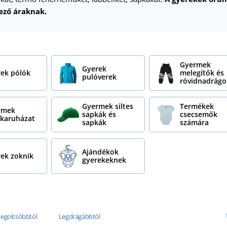
ező áraknak.
Gyermek
Gyerek
ek pólók
melegítők és
pulóverek
rövidnadrágo
Gyermek siltes
Termékek
rmek
sapkák és
csecsemők
karuházat
sapkák
számára
Ajándékok
ek zoknik
gyerekeknek
Legolcsóbbtól
Legdrágábbtól