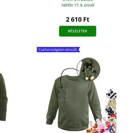
hétfőn 17. 8.
önnél
2 610 Ft
RÉSZLETEK
Csehországban készült