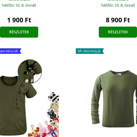
hétfőn 10. 8.
önnél
hétfőn 10. 8.
önnél
1 900 Ft
8 900 Ft
RÉSZLETEK
RÉSZLETEK
an készült
Mi öltöztetjük