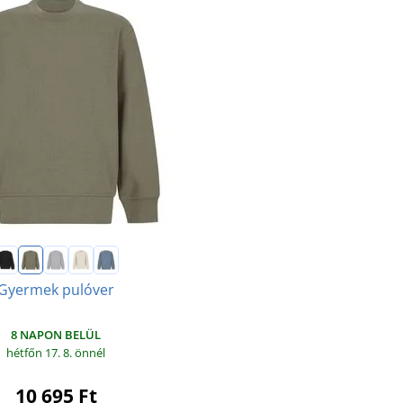
Gyermek pulóver
8 NAPON BELÜL
hétfőn 17. 8.
önnél
10 695 Ft