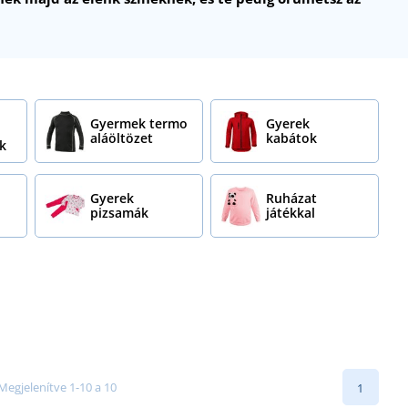
Gyermek termo
Gyerek
aláöltözet
kabátok
k
Gyerek
Ruházat
pizsamák
játékkal
Megjelenítve 1-10 a 10
1