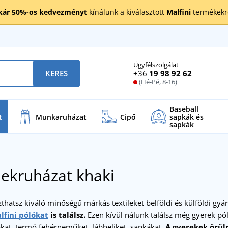
kár 50%-os kedvezményt
kínálunk a kiválasztott
Malfini
termékekre
Ügyfélszolgálat
+36
19 98 92 62
KERES
(Hé-Pé, 8-16)
Baseball
t
Munkaruházat
Cipő
sapkák és
sapkák
ekruházat khaki
thatsz kiváló minőségű márkás textileket belföldi és külföldi gyá
lfini pólókat
is találsz.
Ezen kívül nálunk találsz még gyerek pól
kat, termó fehérneműket, lábbeliket, sapkákat.
A gyerekek örüln