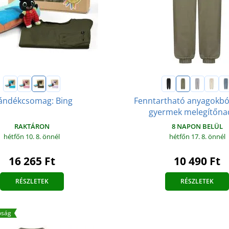
ándékcsomag: Bing
Fenntartható anyagokból
gyermek melegítőna
RAKTÁRON
8 NAPON BELÜL
hétfőn 10. 8.
önnél
hétfőn 17. 8.
önnél
16 265 Ft
10 490 Ft
RÉSZLETEK
RÉSZLETEK
óság