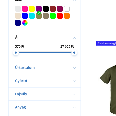
Ár
Csehországb
570 Ft
27 655 Ft
Űrtartalom
Gyártó
Fajsúly
Anyag