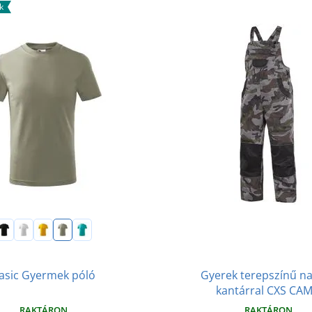
k
Gyerek terepszínű n
asic Gyermek póló
kantárral CXS CA
RAKTÁRON
RAKTÁRON