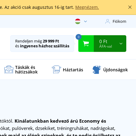
. Az akció csak augusztus 16-ig tart.
Megnézem.
Fiókom
0
0 Ft
Rendeljen még
29 999 Ft
és
ingyenes házhoz szállítás
ÁFA-val
Táskák és
Háztartás
Újdonságok
hátizsákok
rtóktól.
Kínálatunkban kedvező árú Economy és
ókat, pulóverek, dzsekiket, tréningruhákat, nadrágokat,
ek majd az élénk színeknek, és te pedig örülhetsz az