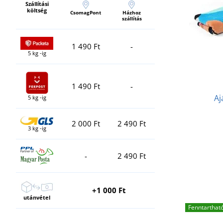
Szállítási
költség
CsomagPont
Házhoz
szállítás
1 490 Ft
-
5 kg -ig
1 490 Ft
-
Aj
5 kg -ig
2 000 Ft
2 490 Ft
3 kg -ig
-
2 490 Ft
+1 000 Ft
utánvétel
Fenntarthat