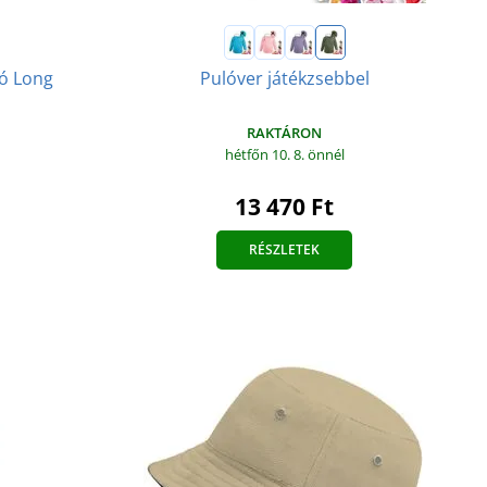
ló Long
Pulóver játékzsebbel
RAKTÁRON
hétfőn 10. 8.
önnél
13 470 Ft
RÉSZLETEK