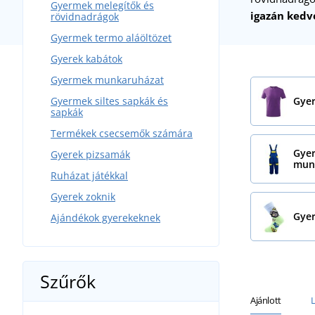
Gyermek melegítők és
igazán kedv
rövidnadrágok
Gyermek termo aláöltözet
Gyerek kabátok
Gyermek munkaruházat
Gyermek siltes sapkák és
Gyer
sapkák
Termékek csecsemők számára
Gye
Gyerek pizsamák
mun
Ruházat játékkal
Gyerek zoknik
Gyer
Ajándékok gyerekeknek
Szűrők
Ajánlott