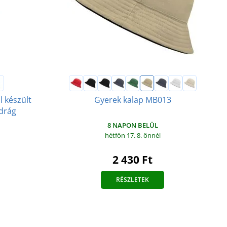
 készült
Gyerek kalap MB013
drág
8 NAPON BELÜL
hétfőn 17. 8.
önnél
2 430 Ft
RÉSZLETEK