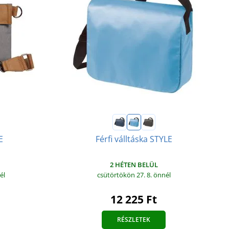
E
Férfi válltáska STYLE
2 HÉTEN BELÜL
él
csütörtökön 27. 8.
önnél
12 225 Ft
RÉSZLETEK