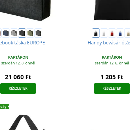
ebook táska EUROPE
Handy bevásárlótá
RAKTÁRON
RAKTÁRON
szerdán 12. 8.
önnél
szerdán 12. 8.
önnél
21 060 Ft
1 205 Ft
RÉSZLETEK
RÉSZLETEK
óság