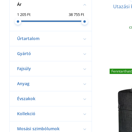
Ár
Utazási 
1 205 Ft
38 755 Ft
c
Űrtartalom
Gyártó
Fajsúly
Fenntarthat
Anyag
Évszakok
Kollekció
Mosási szimbólumok