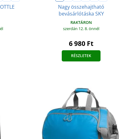
BOTTLE
Nagy összehajtható
bevásárlótáska SKY
RAKTÁRON
él
szerdán 12. 8.
önnél
6 980 Ft
RÉSZLETEK