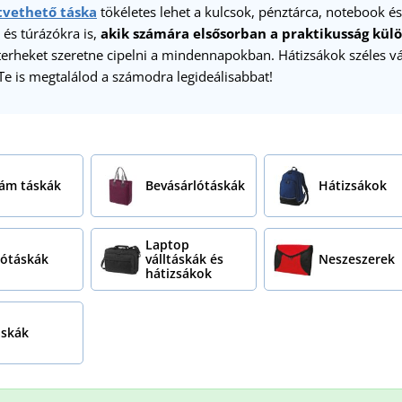
tvethető táska
tökéletes lehet a kulcsok, pénztárca, notebook 
és túrázókra is,
akik számára elsősorban a praktikusság külö
terheket szeretne cipelni a mindennapokban. Hátizsákok széles 
e is megtalálod a számodra legideálisabbat!
ám táskák
Bevásárlótáskák
Hátizsákok
Laptop
ótáskák
válltáskák és
Neszeszerek
hátizsákok
áskák