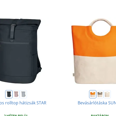
s rolltop hátizsák STAR
Bevásárlótáska SU
2 HÉTEN BELÜL
RAKTÁRON