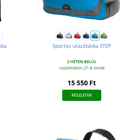
ska
Sportos utazótáska STEP
2 HÉTEN BELÜL
csütörtökön 27. 8.
önnél
15 550 Ft
RÉSZLETEK