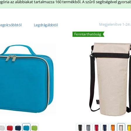
egória az alábbiakat tartalmazza 160 termékből. A szűrő segítségével gyorsa
Megjelenítve 1-24 
Legolcsóbbtól
Legdrágábbtól
Fenntarthatóság