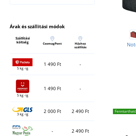
Árak és szállítási módok
Szállítási
költség
CsomagPont
Házhoz
Not
szállítás
1 490 Ft
-
5 kg -ig
1 490 Ft
-
5 kg -ig
2 000 Ft
2 490 Ft
Fenntarthat
3 kg -ig
-
2 490 Ft