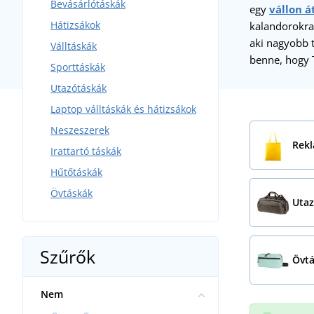
Bevásárlótáskák
egy
vállon á
Hátizsákok
kalandorokra 
aki nagyobb 
Válltáskák
benne, hogy T
Sporttáskák
Utazótáskák
Laptop válltáskák és hátizsákok
Neszeszerek
Rekl
Irattartó táskák
Hűtőtáskák
Övtáskák
Utaz
Szűrők
Övt
Nem