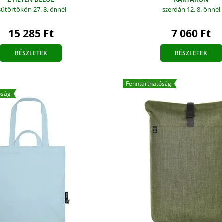
sütörtökön 27. 8.
önnél
szerdán 12. 8.
önnél
15 285 Ft
7 060 Ft
RÉSZLETEK
RÉSZLETEK
Fenntarthatóság
óság