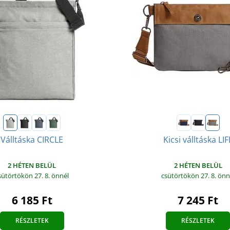
Válltáska CIRCLE
Kicsi válltáska LIF
2 HÉTEN BELÜL
2 HÉTEN BELÜL
sütörtökön 27. 8.
önnél
csütörtökön 27. 8.
önn
6 185 Ft
7 245 Ft
RÉSZLETEK
RÉSZLETEK