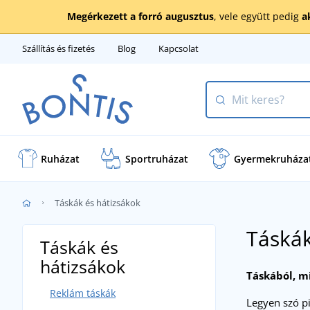
Megérkezett a forró augusztus
, vele együtt pedig
a
Szállítás és fizetés
Blog
Kapcsolat
Ruházat
Sportruházat
Gyermekruháza
Táskák és hátizsákok
Táskák
Táskák és
hátizsákok
Táskából, mi
Reklám táskák
Legyen szó pi