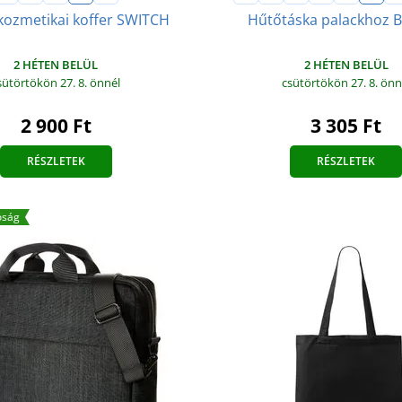
kozmetikai koffer SWITCH
Hűtőtáska palackhoz 
2 HÉTEN BELÜL
2 HÉTEN BELÜL
sütörtökön 27. 8.
önnél
csütörtökön 27. 8.
önn
2 900 Ft
3 305 Ft
RÉSZLETEK
RÉSZLETEK
óság