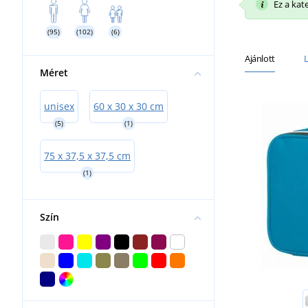
Ez a kat
(95)
(102)
(6)
Ajánlott
Méret
unisex
60 x 30 x 30 cm
(5)
(1)
75 x 37,5 x 37,5 cm
(1)
Szín