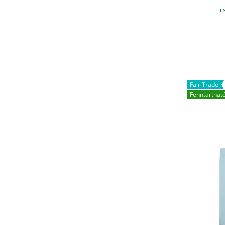
c
Fair Trade
Fenntarthat