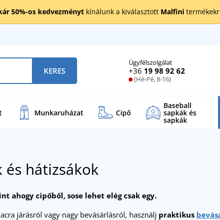
kár 50%-os kedvezményt
kínálunk a kiválasztott
Malfini
termékekre
Ügyfélszolgálat
+36
19 98 92 62
KERES
(Hé-Pé, 8-16)
Baseball
t
Munkaruházat
Cipő
sapkák és
sapkák
 és hátizsákok
nt ahogy cipőből, sose lehet elég csak egy.
acra járásról vagy nagy bevásárlásról, használj
praktikus
bevásá