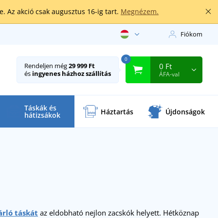
. Az akció csak augusztus 16-ig tart.
Megnézem.
Fiókom
0
0 Ft
Rendeljen még
29 999 Ft
és
ingyenes házhoz szállítás
ÁFA-val
Táskák és
Háztartás
Újdonságok
hátizsákok
rló táskát
az eldobható nejlon zacskók helyett. Hétköznap