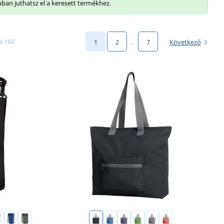
bban juthatsz el a keresett termékhez.
a 160
1
2
…
7
Következő