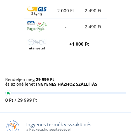
2 000 Ft
2 490 Ft
3 kg -ig
-
2 490 Ft
+1 000 Ft
utánvétel
Rendeljen még
29 999 Ft
és az öné lehet
INGYENES HÁZHOZ SZÁLLÍTÁS
0 Ft
/ 29 999 Ft
Ingyenes termék visszaküldés
a Packeta.hu segítségével