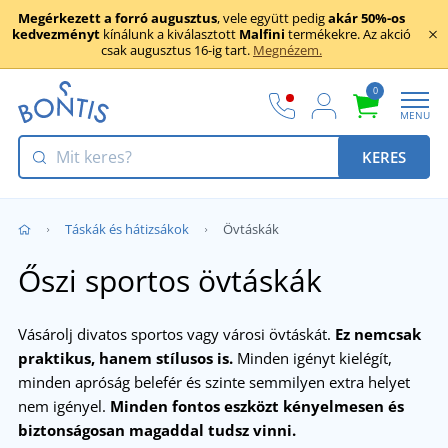
Megérkezett a forró augusztus
, vele együtt pedig
akár 50%-os
kedvezményt
kínálunk a kiválasztott
Malfini
termékekre. Az akció
csak augusztus 16-ig tart.
Megnézem.
0
MENU
KERES
Táskák és hátizsákok
Övtáskák
Őszi sportos övtáskák
Vásárolj divatos sportos vagy városi övtáskát.
Ez nemcsak
praktikus, hanem stílusos is.
Minden igényt kielégít,
minden apróság belefér és szinte semmilyen extra helyet
nem igényel.
Minden fontos eszközt kényelmesen és
biztonságosan magaddal tudsz vinni.