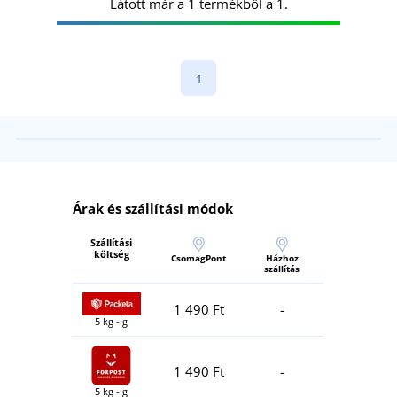
Látott már a 1 termékből a 1.
1
Árak és szállítási módok
Szállítási
költség
CsomagPont
Házhoz
szállítás
1 490 Ft
-
5 kg -ig
1 490 Ft
-
5 kg -ig