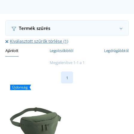
Termék szűrés
Kiválasztott szűrők törlése (1)
Ajánlott
Legolcsóbbtól
Legdrágábbtól
Megjelenítve 1-1 a 1
1
Újdonság