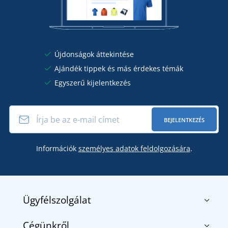
Újdonságok áttekintése
Ajándék tippek és más érdekes témák
Egyszerű kijelentkezés
BEJELENTKEZÉS
Információk
személyes adatok feldolgozására
.
Ügyfélszolgálat
Cégünkről
Kapcsolat