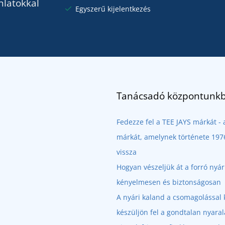
nlatokkal
Egyszerű kijelentkezés
Tanácsadó központunkb
Fedezze fel a TEE JAYS márkát 
márkát, amelynek története 1976
vissza
Hogyan vészeljük át a forró nyá
kényelmesen és biztonságosan
A nyári kaland a csomagolással 
készüljön fel a gondtalan nyaral