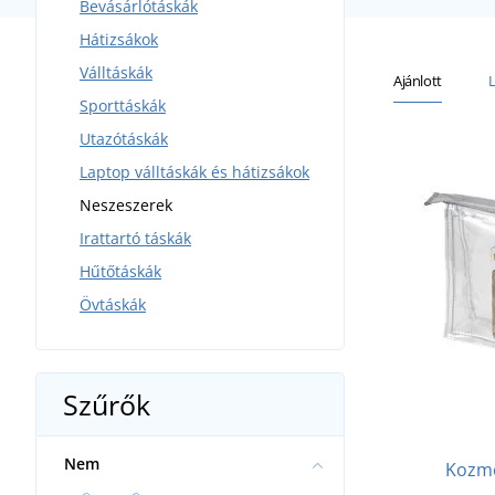
Bevásárlótáskák
Hátizsákok
Válltáskák
Ajánlott
Sporttáskák
Utazótáskák
Laptop válltáskák és hátizsákok
Neszeszerek
Irattartó táskák
Hűtőtáskák
Övtáskák
Szűrők
Nem
Kozme