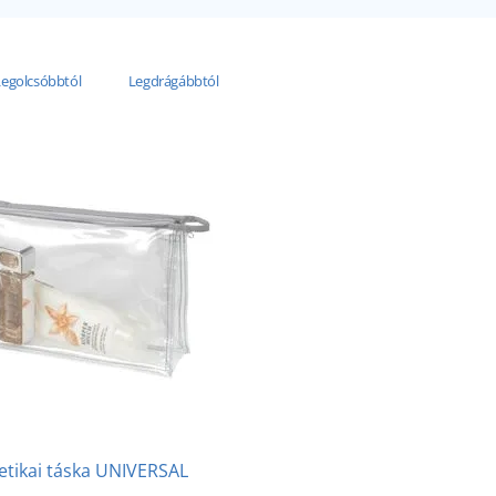
Legolcsóbbtól
Legdrágábbtól
tikai táska UNIVERSAL