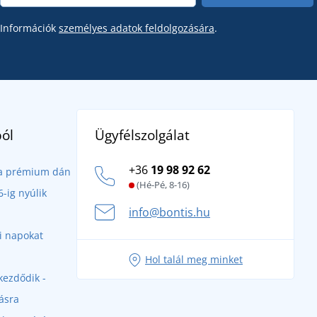
Információk
személyes adatok feldolgozására
.
Ügyfélszolgálat
ól
+36
19 98 92 62
- a prémium dán
(Hé-Pé, 8-16)
-ig nyúlik
info@bontis.hu
ri napokat
Hol talál meg minket
kezdődik -
ásra