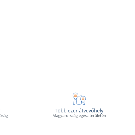
V
Több ezer átvevőhely
tóság
Magyarország egész területén