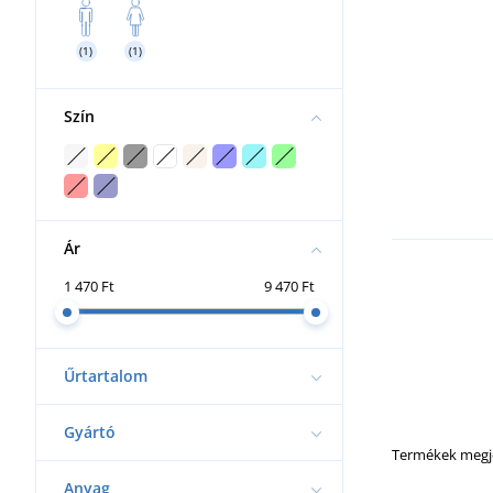
(1)
(1)
Szín
Ár
1 470 Ft
9 470 Ft
Űrtartalom
Gyártó
Termékek megje
Anyag