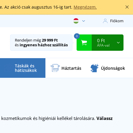
. Az akció csak augusztus 16-ig tart.
Megnézem.
Fiókom
0
0 Ft
Rendeljen még
29 999 Ft
és
ingyenes házhoz szállítás
ÁFA-val
Táskák és
Háztartás
Újdonságok
hátizsákok
 kozmetikumok és higiéniái kellékel tárolására.
Válassz