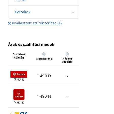
Évszakok
Kiválasztott szűrők törlése (1)
Árak és szállítási módok
Szállítási
költség
CsomagPont
Házhoz
szállítás
1 490 Ft
-
5 kg -ig
1 490 Ft
-
5 kg -ig