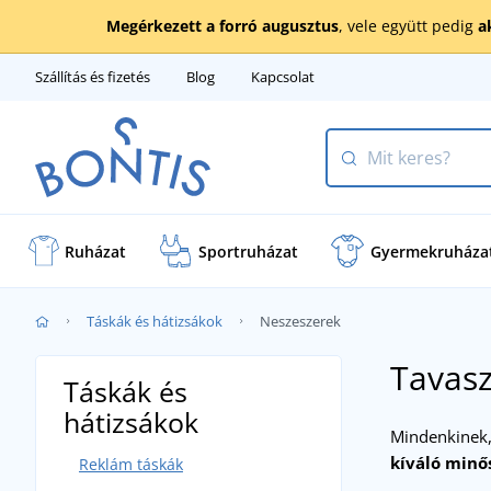
Megérkezett a forró augusztus
, vele együtt pedig
a
Szállítás és fizetés
Blog
Kapcsolat
Ruházat
Sportruházat
Gyermekruháza
Táskák és hátizsákok
Neszeszerek
Tavasz
Táskák és
hátizsákok
Mindenkinek, 
kíváló minős
Reklám táskák