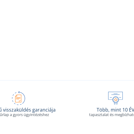
 visszaküldés garanciája
Több, mint 10 É
 űrlap a gyors ügyintézéshez
tapasztalat és megbízha