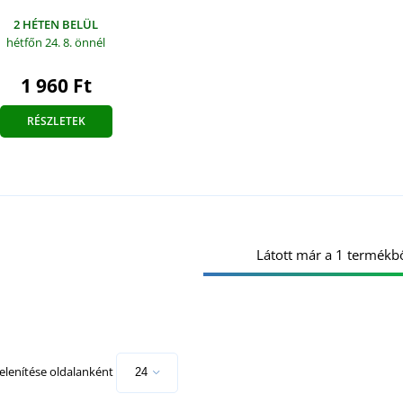
2 HÉTEN BELÜL
hétfőn 24. 8.
önnél
1 960 Ft
RÉSZLETEK
Látott már a 1 termékbő
lenítése oldalanként