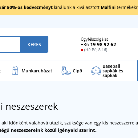
kár 50%-os kedvezményt
kínálunk a kiválasztott
Malfini
termékekre
Ügyfélszolgálat
+36
19 98 92 62
KERES
(Hé-Pé, 8-16)
Baseball
t
Munkaruházat
Cipő
sapkák és
sapkák
i neszeszerek
aki időnként valahová utazik, szüksége van egy kis neszeszerre a
égű neszeszereink közül igényeid szerint.