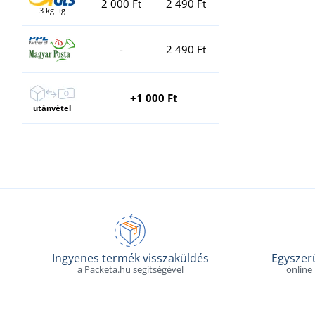
2 000 Ft
2 490 Ft
3 kg -ig
-
2 490 Ft
+1 000 Ft
utánvétel
Ingyenes termék visszaküldés
Egyszerű
a Packeta.hu segítségével
online