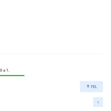
l a 1.
FEL
1