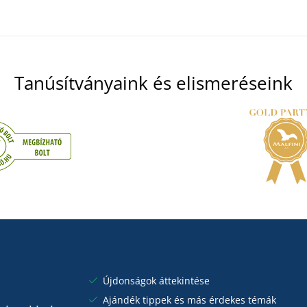
Tanúsítványaink és elismeréseink
Újdonságok áttekintése
Ajándék tippek és más érdekes témák