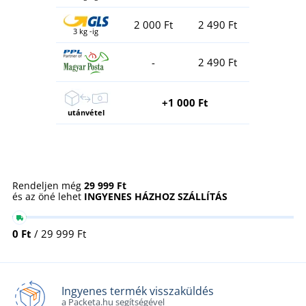
2 000 Ft
2 490 Ft
3 kg -ig
-
2 490 Ft
+1 000 Ft
utánvétel
Rendeljen még
29 999 Ft
és az öné lehet
INGYENES HÁZHOZ SZÁLLÍTÁS
0 Ft
/ 29 999 Ft
Ingyenes termék visszaküldés
a Packeta.hu segítségével