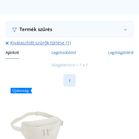
Termék szűrés
Kiválasztott szűrők törlése (1)
Ajánlott
Legolcsóbbtól
Legdrágábbtól
Megjelenítve 1-1 a 1
1
Újdonság