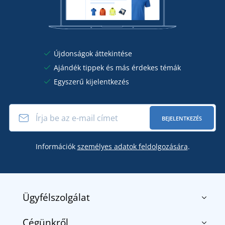
Újdonságok áttekintése
Ajándék tippek és más érdekes témák
Egyszerű kijelentkezés
BEJELENTKEZÉS
Információk
személyes adatok feldolgozására
.
Ügyfélszolgálat
Cégünkről
Kapcsolat