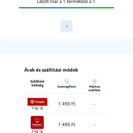
Látott már a 1 termékből a 1.
1
Árak és szállítási módok
Szállítási
költség
CsomagPont
Házhoz
szállítás
1 490 Ft
-
5 kg -ig
1 490 Ft
-
5 kg -ig