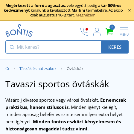
Megérkezett a forró augusztus
, vele együtt pedig
akár 50%-os
kedvezményt
kínálunk a kiválasztott
Malfini
termékekre. Az akció
csak augusztus 16-ig tart.
Megnézem.
0
MENU
KERES
Táskák és hátizsákok
Övtáskák
Tavaszi sportos övtáskák
Vásárolj divatos sportos vagy városi övtáskát.
Ez nemcsak
praktikus, hanem stílusos is.
Minden igényt kielégít,
minden apróság belefér és szinte semmilyen extra helyet
nem igényel.
Minden fontos eszközt kényelmesen és
biztonságosan magaddal tudsz vinni.