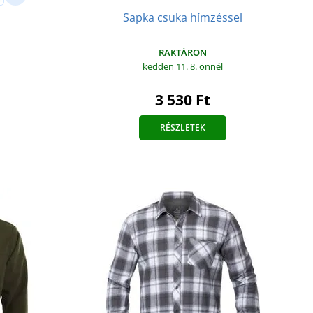
Sapka csuka hímzéssel
RAKTÁRON
kedden 11. 8.
önnél
3 530 Ft
RÉSZLETEK