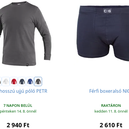
Férfi boxeralsó NI
 hosszú ujjú póló PETR
RAKTÁRON
7 NAPON BELÜL
kedden 11. 8.
önnél
pénteken 14. 8.
önnél
2 610 Ft
2 940 Ft