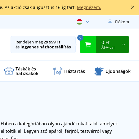
. Az akció csak augusztus 16-ig tart.
Megnézem.
Fiókom
0
0 Ft
Rendeljen még
29 999 Ft
és
ingyenes házhoz szállítás
ÁFA-val
Táskák és
Háztartás
Újdonságok
hátizsákok
 Ebben a kategóriában olyan ajándékokat talál, amelyek
öltik el. Legyen szó apáról, férjről, testvérről vagy
kelni fog.