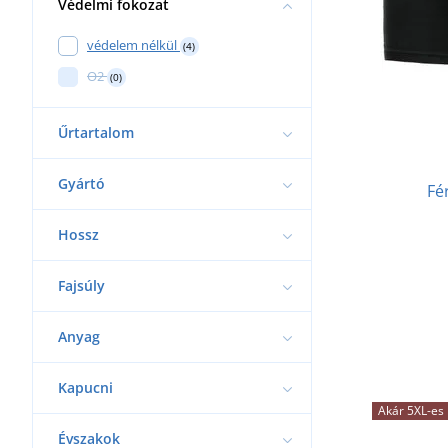
Védelmi fokozat
védelem nélkül
(4)
O2
(0)
Űrtartalom
Gyártó
Fé
Hossz
Fajsúly
Anyag
Kapucni
Akár 5XL-es
Évszakok