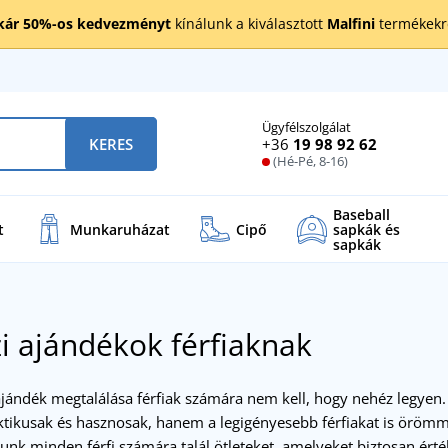
kár 50%-os kedvezményt
kínálunk a kiválasztott
Malfini
termékekre
Ügyfélszolgálat
+36
19 98 92 62
KERES
(Hé-Pé, 8-16)
Baseball
t
Munkaruházat
Cipő
sapkák és
sapkák
i ajándékok férfiaknak
jándék megtalálása férfiak számára nem kell, hogy nehéz legyen.
ikusak és hasznosak, hanem a legigényesebb férfiakat is örömmel t
lunk minden férfi számára talál ötleteket, amelyeket biztosan érté