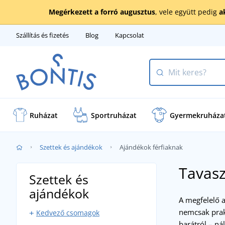
Megérkezett a forró augusztus
, vele együtt pedig
a
Szállítás és fizetés
Blog
Kapcsolat
Ruházat
Sportruházat
Gyermekruháza
Szettek és ajándékok
Ajándékok férfiaknak
Tavasz
Szettek és
ajándékok
A megfelelő a
nemcsak prakt
Kedvező csomagok
barátról – ná