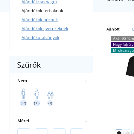
Ajándékcsomagok
Pólószettek
Ajándékok férfiaknak
Zokniszettek
Ajándékok nőknek
Divatos szettek
Ajándékok gyerekeknek
Háztartási szettek
Ajánlott
Ajándékutalványok
Akár 95 °C-
Nagy fajsúly
Mi öltöztetjü
Szűrők
Nem
(92)
(39)
(3)
Méret