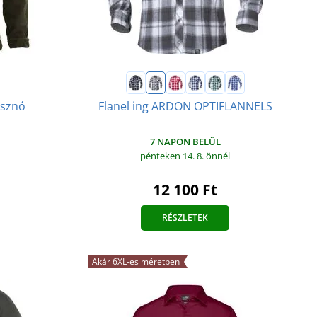
isznó
Flanel ing ARDON OPTIFLANNELS
7 NAPON BELÜL
pénteken 14. 8.
önnél
12 100 Ft
RÉSZLETEK
Akár 6XL-es méretben