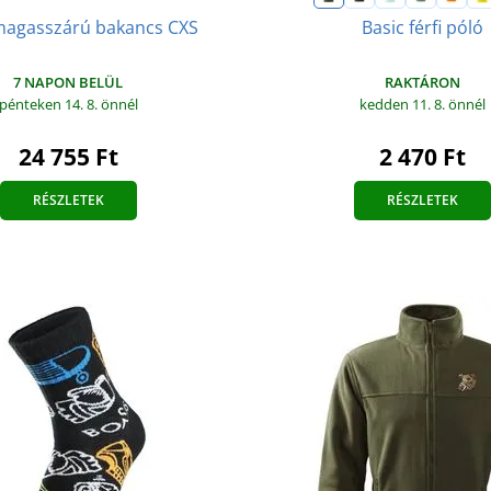
magasszárú bakancs CXS
Basic férfi póló
7 NAPON BELÜL
RAKTÁRON
pénteken 14. 8.
önnél
kedden 11. 8.
önnél
24 755 Ft
2 470 Ft
RÉSZLETEK
RÉSZLETEK