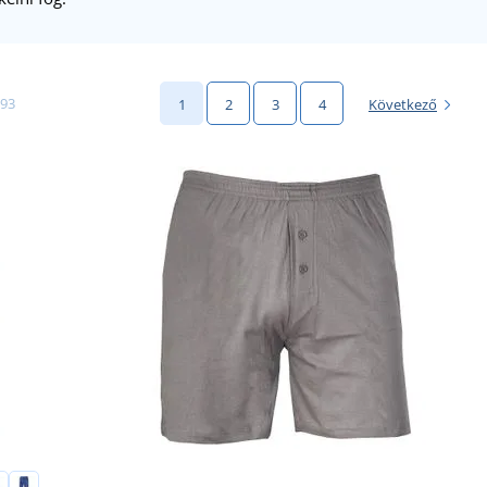
 93
1
2
3
4
Következő