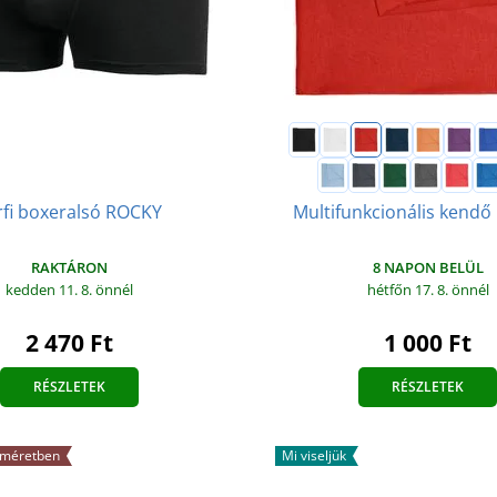
rfi boxeralsó ROCKY
Multifunkcionális kend
RAKTÁRON
8 NAPON BELÜL
kedden 11. 8.
önnél
hétfőn 17. 8.
önnél
2 470 Ft
1 000 Ft
RÉSZLETEK
RÉSZLETEK
 méretben
Mi viseljük