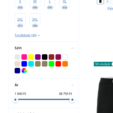
S
M
L
XL
(53)
(56)
(55)
(52)
Fér
2XL
3XL
(51)
(36)
Továbbiak (49)
Szín
Mi viseljük
Ár
1 000 Ft
38 755 Ft