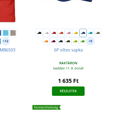
+12
+9
ő MB6503
6P siltes sapka
RAKTÁRON
kedden 11. 8.
önnél
1 635 Ft
RÉSZLETEK
Fenntarthatóság