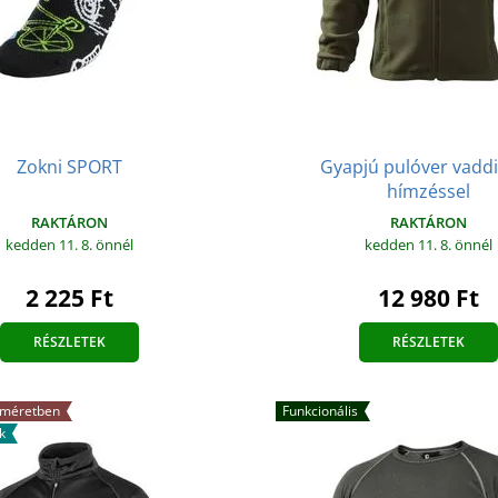
Zokni SPORT
Gyapjú pulóver vadd
hímzéssel
RAKTÁRON
RAKTÁRON
kedden 11. 8.
önnél
kedden 11. 8.
önnél
2 225 Ft
12 980 Ft
RÉSZLETEK
RÉSZLETEK
 méretben
Funkcionális
k