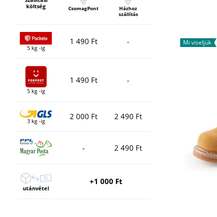
költség
CsomagPont
Házhoz
szállítás
1 490 Ft
-
Mi viseljük
5 kg -ig
1 490 Ft
-
5 kg -ig
2 000 Ft
2 490 Ft
3 kg -ig
-
2 490 Ft
+1 000 Ft
utánvétel