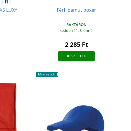
XS LUXY
Férfi pamut boxer
RAKTÁRON
kedden 11. 8.
önnél
2 285 Ft
RÉSZLETEK
Mi viseljük