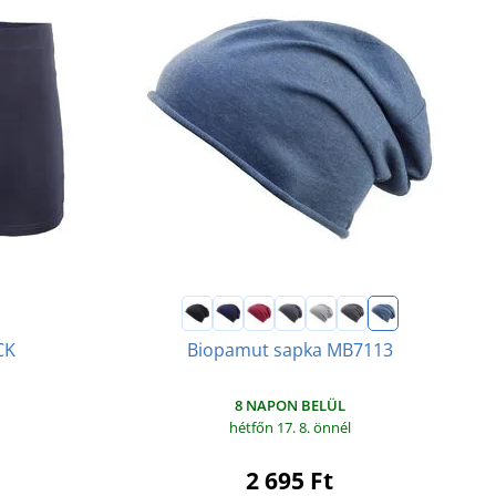
CK
Biopamut sapka MB7113
8 NAPON BELÜL
hétfőn 17. 8.
önnél
2 695 Ft