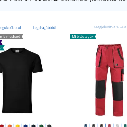
Megjelenítve 1-24 a
Legolcsóbbtól
Legdrágábbtól
on is mosható
Mi öltöztetjük
k