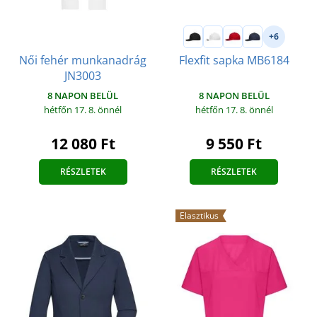
+6
Női fehér munkanadrág
Flexfit sapka MB6184
JN3003
8 NAPON BELÜL
8 NAPON BELÜL
hétfőn 17. 8.
önnél
hétfőn 17. 8.
önnél
12 080 Ft
9 550 Ft
RÉSZLETEK
RÉSZLETEK
Elasztikus