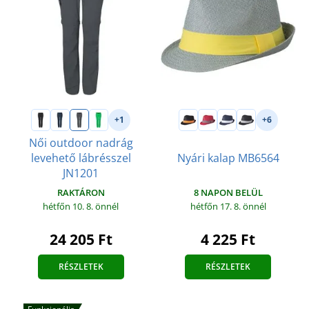
+1
+6
Női outdoor nadrág
levehető lábrésszel
Nyári kalap MB6564
JN1201
8 NAPON BELÜL
RAKTÁRON
hétfőn 17. 8.
önnél
hétfőn 10. 8.
önnél
4 225 Ft
24 205 Ft
RÉSZLETEK
RÉSZLETEK