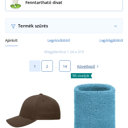
Fenntartható divat
Termék szűrés
Ajánlott
Legolcsóbbtól
Legdrágábbtól
Megjelenítve 1-24 a 319
1
2
…
14
Következő
Mi viseljük