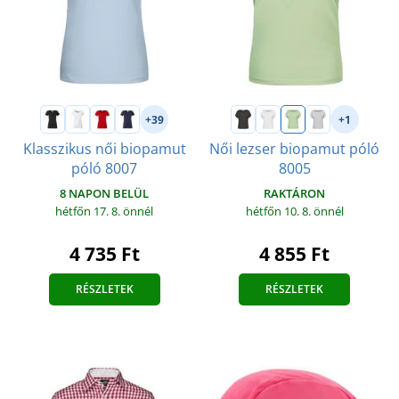
+39
+1
Klasszikus női biopamut
Női lezser biopamut póló
póló 8007
8005
8 NAPON BELÜL
RAKTÁRON
hétfőn 17. 8.
önnél
hétfőn 10. 8.
önnél
4 735 Ft
4 855 Ft
RÉSZLETEK
RÉSZLETEK