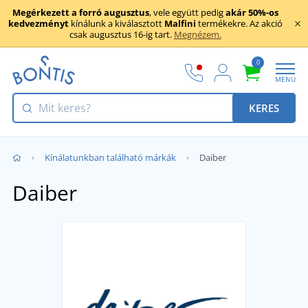
Megérkezett a forró augusztus
, vele együtt pedig
akár 50%-os
kedvezményt
kínálunk a kiválasztott
Malfini
termékekre. Az akció
csak augusztus 16-ig tart.
Megnézem.
0
MENU
KERES
Kínálatunkban található márkák
Daiber
Daiber