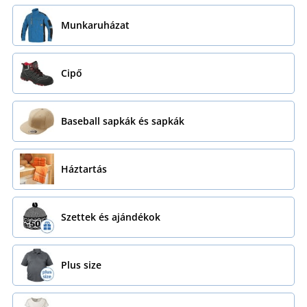
Munkaruházat
Cipő
Baseball sapkák és sapkák
Háztartás
Szettek és ajándékok
Plus size