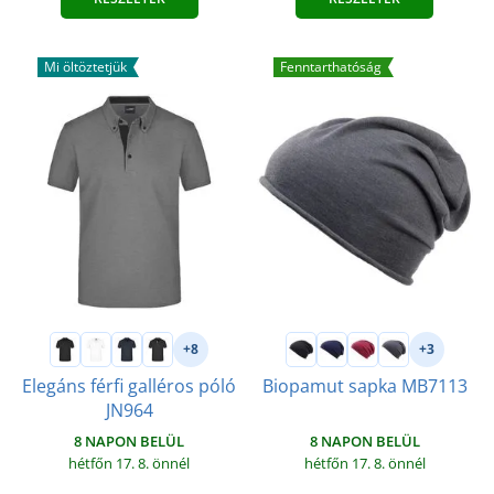
Mi öltöztetjük
Fenntarthatóság
+8
+3
Elegáns férfi galléros póló
Biopamut sapka MB7113
JN964
8 NAPON BELÜL
8 NAPON BELÜL
hétfőn 17. 8.
önnél
hétfőn 17. 8.
önnél