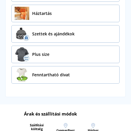
Háztartás
Szettek és ajándékok
Plus size
Fenntartható divat
Árak és szállítási módok
Szállítási
költség
CsomagPont
Házhoz