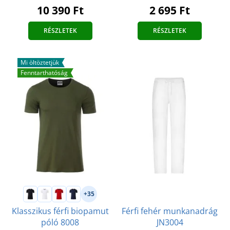
2 695 Ft
10 390 Ft
RÉSZLETEK
RÉSZLETEK
Mi öltöztetjük
Fenntarthatóság
+35
Férfi fehér munkanadrág
Klasszikus férfi biopamut
JN3004
póló 8008