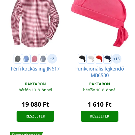
+2
+13
Férfi kockás ing JN617
Funkcionális fejkendő
MB6530
RAKTÁRON
RAKTÁRON
hétfőn 10. 8.
önnél
hétfőn 10. 8.
önnél
19 080 Ft
1 610 Ft
RÉSZLETEK
RÉSZLETEK
Fenntarthatóság