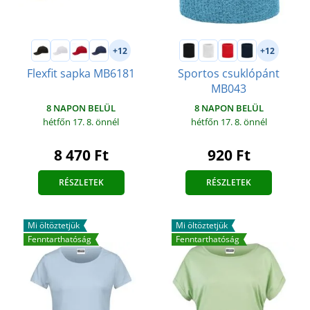
+12
+12
Flexfit sapka MB6181
Sportos csuklópánt
MB043
8 NAPON BELÜL
8 NAPON BELÜL
hétfőn 17. 8.
önnél
hétfőn 17. 8.
önnél
8 470 Ft
920 Ft
RÉSZLETEK
RÉSZLETEK
Mi öltöztetjük
Mi öltöztetjük
Fenntarthatóság
Fenntarthatóság