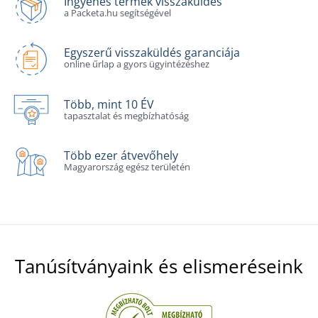
Ingyenes termék visszaküldés
a Packeta.hu segítségével
Egyszerű visszaküldés garanciája
online űrlap a gyors ügyintézéshez
Több, mint 10 ÉV
tapasztalat és megbízhatóság
Több ezer átvevőhely
Magyarország egész területén
Tanúsítványaink és elismeréseink