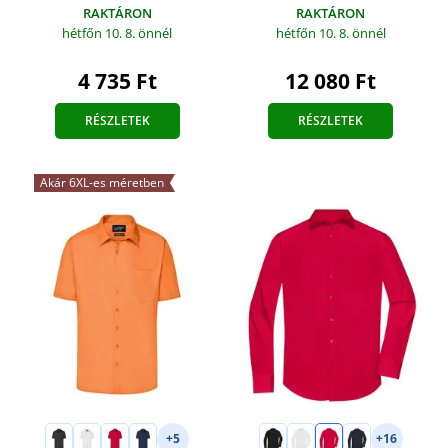
RAKTÁRON
RAKTÁRON
hétfőn 10. 8.
önnél
hétfőn 10. 8.
önnél
12 080 Ft
4 735 Ft
RÉSZLETEK
RÉSZLETEK
Akár 6XL-es méretben
+5
+16