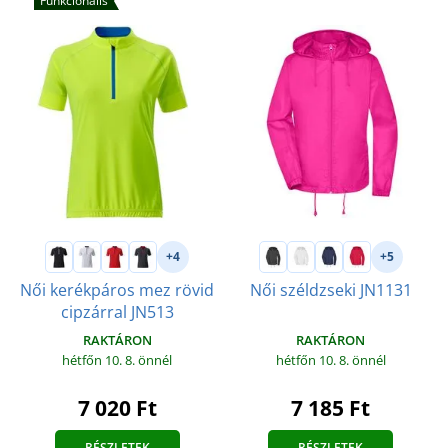
Funkcionális
+4
+5
Női kerékpáros mez rövid
Női széldzseki JN1131
cipzárral JN513
RAKTÁRON
RAKTÁRON
hétfőn 10. 8.
önnél
hétfőn 10. 8.
önnél
7 185 Ft
7 020 Ft
RÉSZLETEK
RÉSZLETEK