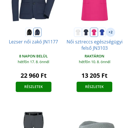
+2
Lezser női zakó JN1177
Női sztreccs egészségügyi
felső JN3103
8 NAPON BELÜL
RAKTÁRON
hétfőn 17. 8.
önnél
hétfőn 10. 8.
önnél
22 960 Ft
13 205 Ft
RÉSZLETEK
RÉSZLETEK