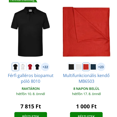
+22
+23
Férfi galléros biopamut
Multifunkcionális kendő
póló 8010
MB6503
RAKTÁRON
8 NAPON BELÜL
hétfőn 10. 8.
önnél
hétfőn 17. 8.
önnél
7 815 Ft
1 000 Ft
RÉSZLETEK
RÉSZLETEK