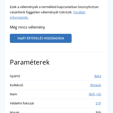
Ezek a vélemények a termékkel kapcsolatban bizonyítottan
vásárlóink független véleményét tükrözik.
További
információk.
Még nincs vélemény
SAJÁT ÉRTÉKELÉS HOZZÁADÁSA
Paraméterek
Gyártó
Bata
Kollekció
Rimeck
Nem
férfi
,
női
Védelmi fokozat
S1P
Anyag
bőr