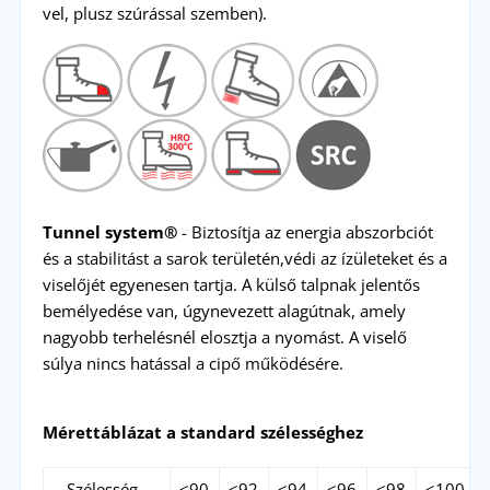
vel, plusz szúrással szemben)
.
Tunnel system®
- Biztosítja az energia abszorbciót
és a stabilitást a sarok területén,védi az ízületeket és a
viselőjét egyenesen tartja.
A külső talpnak jelentős
bemélyedése van, úgynevezett alagútnak, amely
nagyobb terhelésnél elosztja a nyomást.
A viselő
súlya nincs hatással a cipő működésére.
Mérettáblázat a standard szélességhez
Szélesség
<90
<92
<94
<96
<98
<100