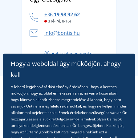
márkát, amelynek története 1976-ig nyúlik vissza
Hogyan vészeljük át a forró nyári napokat
+36
19 98 92 62
kényelmesen és biztonságosan
(Hé-Pé, 8-16)
A nyári kaland a csomagolással kezdődik - készüljön
info@bontis.hu
fel a gondtalan nyaralásra
Tippek friss outfitekhez a gondtalan nyárért
Hol talál meg minket
A kedvenc City póló főszerepben: outfitek minden
Hogy a weboldal úgy működjön, ahogy
alkalomra!
kell
A lehető legjobb vásárlási élmény érdekében - hogy a keresés
működjön, hogy az oldal emlékezzen arra, mi van a kosarában,
hogy könnyen ellenőrizhesse megrendelése állapotát, hogy nem
zavarjuk Önt nem megfelelő reklámokkal, és hogy ne kelljen minden
alkalommal bejelentkeznie. Ennek érdekében szükségünk van az Ön
hozzájárulására a
sütik feldolgozásához
, amelyek olyan kis fájlok,
amelyeket ideiglenesen tárolunk az Ön böngészőjében. Köszönjük,
hogy az "Értem" gombra kattintva megadja nekünk ezt a