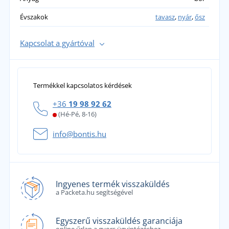
Évszakok
tavasz
,
nyár
,
ősz
Kapcsolat a gyártóval
Termékkel kapcsolatos kérdések
+36
19 98 92 62
(Hé-Pé, 8-16)
info@bontis.hu
Ingyenes termék visszaküldés
a Packeta.hu segítségével
Egyszerű visszaküldés garanciája