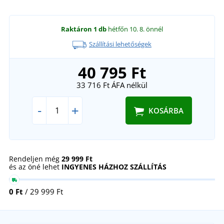
Raktáron
1 db
hétfőn 10. 8.
önnél
Szállítási lehetőségek
40 795 Ft
33 716 Ft
ÁFA nélkül
-
+
KOSÁRBA
Rendeljen még
29 999 Ft
és az öné lehet
INGYENES HÁZHOZ SZÁLLÍTÁS
0 Ft
/ 29 999 Ft