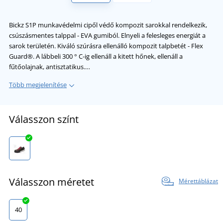
Bickz S1P munkavédelmi cipől védő kompozit sarokkal rendelkezik,
csúszásmentes talppal - EVA gumiból. Elnyeli a felesleges energiát a
sarok területén. Kiváló szúrásra ellenálló kompozit talpbetét - Flex
Guard®. A lábbeli 300 ° C-ig ellenáll a kitett hőnek, ellenáll a
fűtőolajnak, antisztatikus.…
Több megjelenítése
Válasszon színt
Válasszon méretet
Mérettáblázat
40