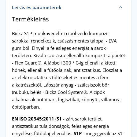
Leírás és paraméterek
Termékleírás
Bickz S1P munkavédelmi cipől védő kompozit
sarokkal rendelkezik, csúszásmentes talppal - EVA
gumiból.
Elnyeli a felesleges energiát a sarok
területén.
Kiváló szúrásra ellenálló kompozit talpbetét
- Flex Guard®.
A lábbeli 300 ° C-ig ellenáll a kitett
hőnek, ellenáll a fűtőolajnak, antisztatikus.
Eloszlatja
az elektrosztatikus töltéseket és mentes a fém
alkatrészektől.
Lábszár anyag - szálcsiszolt bőr
(nubuk), bélés - Bickz Cool System®.
A cipők
alkalmasak autóipari, logisztikai, könnyű-, villamos-,
építőiparban.
EN ISO 20345:2011
(
S1
-
zárt sarok terület,
antisztatikus tulajdonságok, felesleges energia
elnyelése, fűtőolaj-ellenállás.
S1P
- megegyezik az S1-