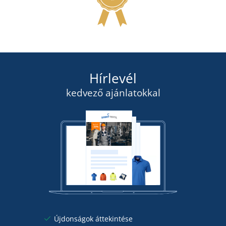
RAKTÁRON
hétfőn 10. 8.
önnél
36 390 Ft
RÉSZLETEK
Hírlevél
kedvező ajánlatokkal
Újdonságok áttekintése