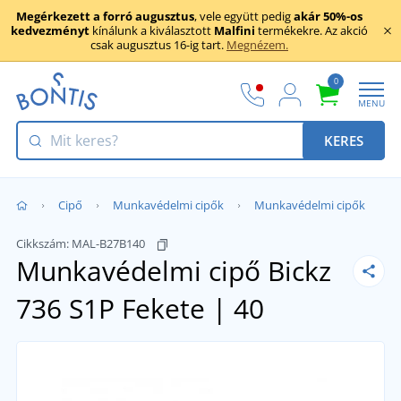
Megérkezett a forró augusztus
, vele együtt pedig
akár 50%-os
kedvezményt
kínálunk a kiválasztott
Malfini
termékekre. Az akció
csak augusztus 16-ig tart.
Megnézem.
0
MENU
KERES
Cipő
Munkavédelmi cipők
Munkavédelmi cipők
Cikkszám:
MAL-B27B140
Munkavédelmi cipő Bickz
736 S1P
Fekete | 40