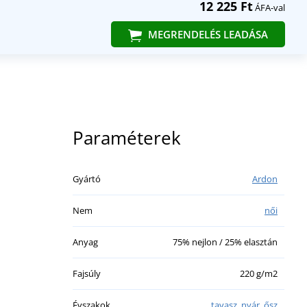
12 225 Ft
ÁFA-val
MEGRENDELÉS LEADÁSA
Paraméterek
Gyártó
Ardon
Nem
női
Anyag
75% nejlon / 25% elasztán
Fajsúly
220 g/m2
Évszakok
tavasz
,
nyár
,
ősz