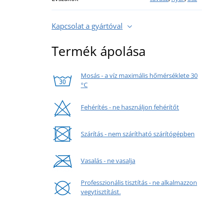
Kapcsolat a gyártóval
Termék ápolása
Mosás - a víz maximális hőmérséklete 30
°C
Fehérítés - ne használjon fehérítőt
Szárítás - nem szárítható szárítógépben
Vasalás - ne vasalja
Professzionális tisztítás - ne alkalmazzon
vegytisztítást.