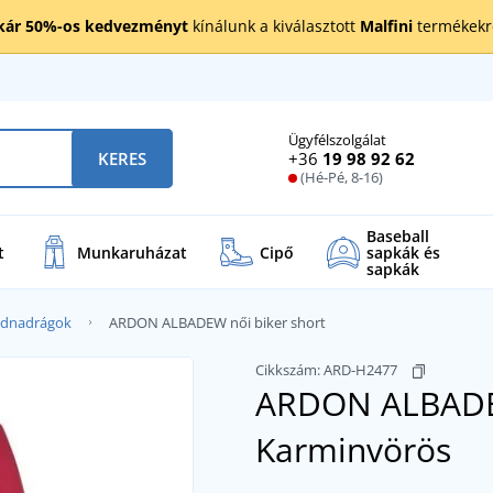
kár 50%-os kedvezményt
kínálunk a kiválasztott
Malfini
termékekre
Ügyfélszolgálat
+36
19 98 92 62
KERES
(Hé-Pé, 8-16)
Baseball
t
Munkaruházat
Cipő
sapkák és
sapkák
vidnadrágok
ARDON ALBADEW női biker short
Cikkszám:
ARD-H2477
ARDON ALBADEW
Karminvörös