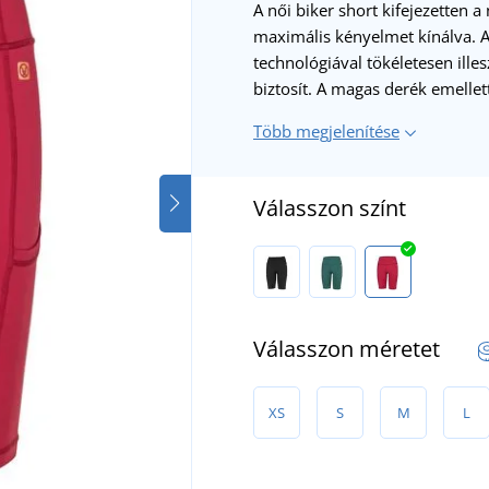
A női biker short kifejezetten a
maximális kényelmet kínálva. A
technológiával tökéletesen ille
biztosít. A magas derék emelle
Több megjelenítése
Válasszon színt
Válasszon méretet
XS
S
M
L