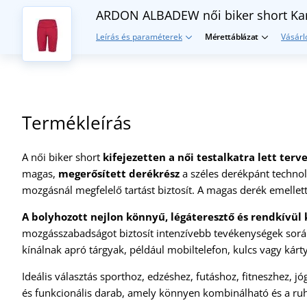
ARDON ALBADEW női biker short
Ka
Leírás és paraméterek
Mérettáblázat
Vásárl
Termékleírás
A női biker short
kifejezetten a női testalkatra lett terv
magas,
megerősített derékrész
a széles derékpánt technol
mozgásnál megfelelő tartást biztosít. A magas derék emellett 
A bolyhozott
nejlon könnyű, légáteresztő és rendkívül
mozgásszabadságot biztosít intenzívebb tevékenységek során 
kínálnak apró tárgyak, például mobiltelefon, kulcs vagy kárt
Ideális választás sporthoz, edzéshez, futáshoz, fitneszhez, j
és funkcionális darab, amely könnyen kombinálható és a ruh