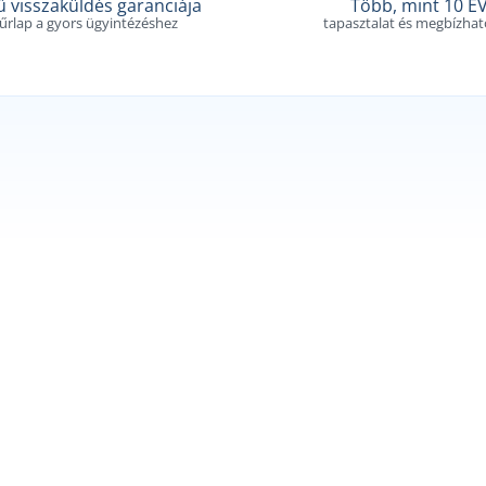
 visszaküldés garanciája
Több, mint 10 É
 űrlap a gyors ügyintézéshez
tapasztalat és megbízha