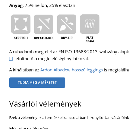
Anyag:
75% nejlon, 25% elasztán
A ruhadarab megfelel az EN ISO 13688:2013 szabvány alap
Itt
letölthető a megfelelőségi nyilatkozat.
A kínálatban az
Ardon Albadew hosszú leggings
is megtalálh
TUDJA MEG A MÉRETET
Vásárlói vélemények
Ezek a vélemények a termékkel kapcsolatban bizonyítottan vásárlóink
Még nincs vélemény