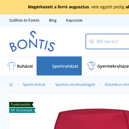
Megérkezett a forró augusztus
, vele együtt pedig
a
Szállítás és fizetés
Blog
Kapcsolat
Ruházat
Sportruházat
Gyermekruháza
Sportruházat
Sportos rövidnadrágok
Elasztikus rö
Funkcionális
Mi öltöztetjük