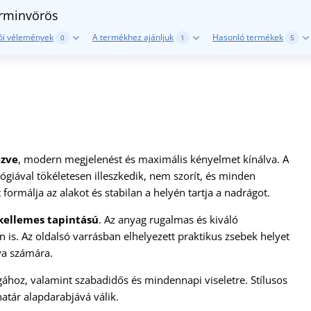
rminvörös
ói vélemények
A termékhez ajánljuk
Hasonló termékek
0
1
5
ezve
, modern megjelenést és maximális kényelmet kínálva. A
ógiával tökéletesen illeszkedik, nem szorít, és minden
formálja az alakot és stabilan a helyén tartja a nadrágot.
 kellemes tapintású
. Az anyag rugalmas és kiváló
is. Az oldalsó varrásban elhelyezett praktikus zsebek helyet
ya számára.
ógához, valamint szabadidős és mindennapi viseletre. Stílusos
atár alapdarabjává válik.