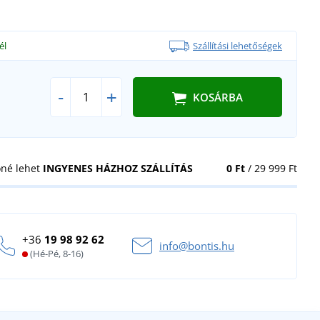
él
Szállítási lehetőségek
-
+
KOSÁRBA
öné lehet
INGYENES HÁZHOZ SZÁLLÍTÁS
0 Ft
/ 29 999 Ft
+36
19 98 92 62
info@bontis.hu
(Hé-Pé, 8-16)