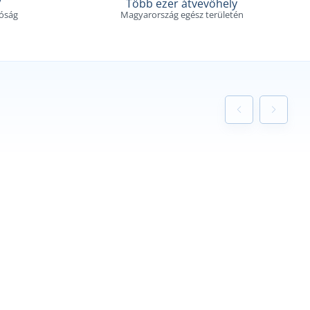
V
Több ezer átvevőhely
tóság
Magyarország egész területén