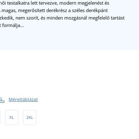
 női testalkatra lett tervezve, modern megjelenést és
 magas, megerősített derékrész a széles derékpánt
szkedik, nem szorít, és minden mozgásnál megfelelő tartást
tt formálja…
Mérettáblázat
XL
2XL