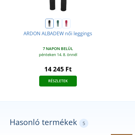
ARDON ALBADEW női leggings
7 NAPON BELÜL
pénteken 14. 8.
önnél
14 245 Ft
RÉSZLETEK
Hasonló termékek
5