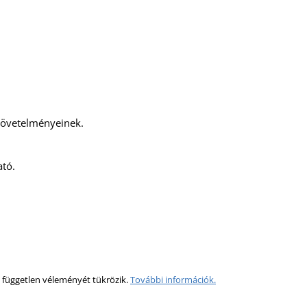
követelményeinek.
ató.
 független véleményét tükrözik.
További információk.