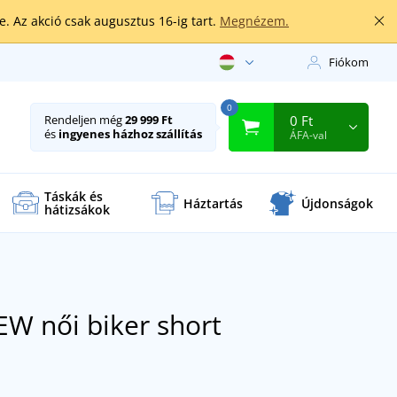
. Az akció csak augusztus 16-ig tart.
Megnézem.
Fiókom
0
0 Ft
Rendeljen még
29 999 Ft
és
ingyenes házhoz szállítás
ÁFA-val
Táskák és
Háztartás
Újdonságok
hátizsákok
 női biker short