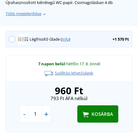
Újrahasznosított kétrétegű WC-papír. Csomagolásban 4 db
Több megjelenítése
Légfrissítő Glade (
info
)
+1 570 Ft
7 napon belül
hétfőn 17. 8.
önnél
Szállítási lehetőségek
960 Ft
793 Ft
ÁFA nélkül
-
+
KOSÁRBA