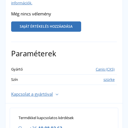
információk.
Még nincs vélemény
SAJÁT ÉRTÉKELÉS HOZZÁADÁSA
Paraméterek
Gyártó
Canis (CXS)
Szín
szürke
Kapcsolat a gyártóval
Termékkel kapcsolatos kérdések
+36
19 98 92 62