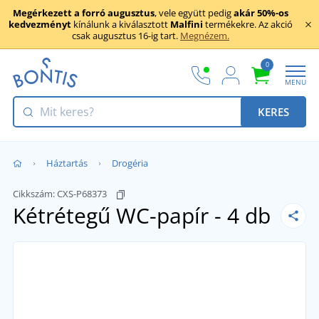
Megérkezett a forró augusztus
, vele együtt pedig
akár 50%-os
kedvezményt
kínálunk a kiválasztott
Malfini
termékekre. Az akció
csak augusztus 16-ig tart.
Megnézem.
0
MENU
KERES
Háztartás
Drogéria
Cikkszám:
CXS-P68373
Kétrétegű WC-papír - 4 db