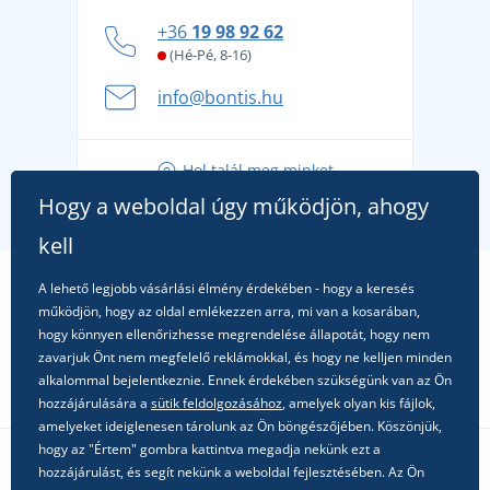
Hogyan vészeljük át a forró nyári napokat
+36
19 98 92 62
kényelmesen és biztonságosan
(Hé-Pé, 8-16)
A nyári kaland a csomagolással kezdődik - készüljön
info@bontis.hu
fel a gondtalan nyaralásra
Tippek friss outfitekhez a gondtalan nyárért
Hol talál meg minket
A kedvenc City póló főszerepben: outfitek minden
Hogy a weboldal úgy működjön, ahogy
alkalomra!
kell
A lehető legjobb vásárlási élmény érdekében - hogy a keresés
működjön, hogy az oldal emlékezzen arra, mi van a kosarában,
hogy könnyen ellenőrizhesse megrendelése állapotát, hogy nem
zavarjuk Önt nem megfelelő reklámokkal, és hogy ne kelljen minden
alkalommal bejelentkeznie. Ennek érdekében szükségünk van az Ön
hozzájárulására a
sütik feldolgozásához
, amelyek olyan kis fájlok,
amelyeket ideiglenesen tárolunk az Ön böngészőjében. Köszönjük,
hogy az "Értem" gombra kattintva megadja nekünk ezt a
hozzájárulást, és segít nekünk a weboldal fejlesztésében. Az Ön
Kövessen minket a közösségi hálózatokon