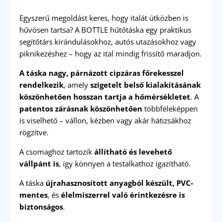
Egyszerű megoldást keres, hogy italát útközben is
hűvösen tartsa? A BOTTLE hűtőtáska egy praktikus
segítőtárs kirándulásokhoz, autós utazásokhoz vagy
piknikezéshez – hogy az ital mindig frissítő maradjon.
A táska nagy, párnázott cipzáras főrekesszel
rendelkezik
, amely
szigetelt belső kialakításának
köszönhetően hosszan tartja a hőmérsékletet
. A
patentos zárásnak köszönhetően
többféleképpen
is viselhető – vállon, kézben vagy akár hátizsákhoz
rögzítve.
A csomaghoz tartozik
állítható és levehető
vállpánt is
, így könnyen a testalkathoz igazítható.
A táska
újrahasznosított anyagból készült, PVC-
mentes
, és
élelmiszerrel való érintkezésre is
biztonságos
.