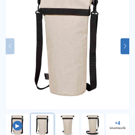
+4
▶
következők