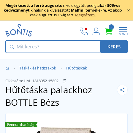
Megérkezett a forró augusztus
, vele együtt pedig
akár 50%-os
kedvezményt
kínálunk a kiválasztott
Malfini
termékekre. Az akció
csak augusztus 16-ig tart.
Megnézem.
0
MENU
KERES
Táskák és hátizsákok
Hűtőtáskák
Cikkszám:
HAL-1818052-15802
Hűtőtáska palackhoz
BOTTLE
Bézs
Fenntarthatóság