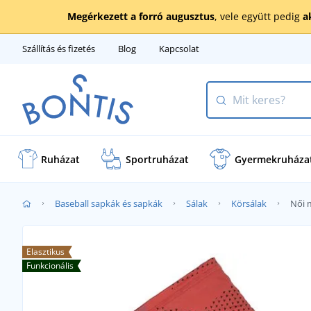
Megérkezett a forró augusztus
, vele együtt pedig
a
Szállítás és fizetés
Blog
Kapcsolat
Ruházat
Sportruházat
Gyermekruháza
Baseball sapkák és sapkák
Sálak
Körsálak
Női 
Elasztikus
Funkcionális