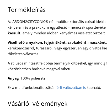
Termékleírás
Az ARDON®CITYCONIC® női multifunkcionális csősál ideális ki
kényelem és a praktikum együttesét – nemcsak sporttevéken
készült
, amely minden időben kényelmes viseletet biztosít.
Viselhető a nyakon, fejpántként, sapkaként, maszként,
kerékpározásról, túrázásról, vagy egyszerűen egy divatos kie
tökéletes választás.
A stílusos mintázat feldobja bármelyik öltözéket, így mindig 
köszönhetően bárhová magával viheti.
Anyag
: 100% poliészter
Ez a multifunkcionális csősál
férfi változatban is
kapható.
Vásárlói vélemények