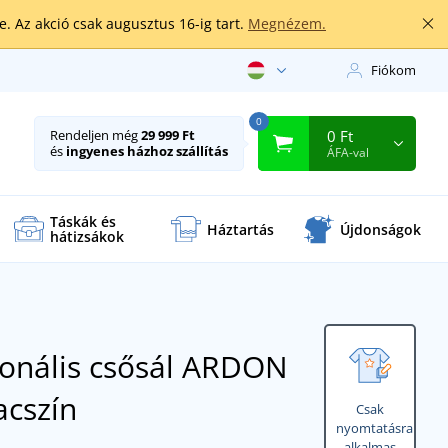
. Az akció csak augusztus 16-ig tart.
Megnézem.
Fiókom
0
0 Ft
Rendeljen még
29 999 Ft
és
ingyenes házhoz szállítás
ÁFA-val
Táskák és
Háztartás
Újdonságok
hátizsákok
ionális csősál ARDON
acszín
Csak
nyomtatásra
alkalmas