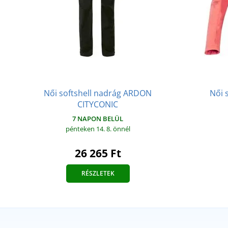
Női softshell nadrág ARDON
Női 
CITYCONIC
7 NAPON BELÜL
pénteken 14. 8.
önnél
26 265 Ft
RÉSZLETEK