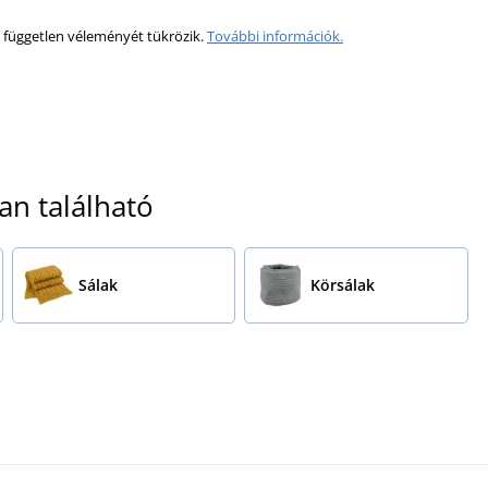
 független véleményét tükrözik.
További információk.
an található
Sálak
Körsálak