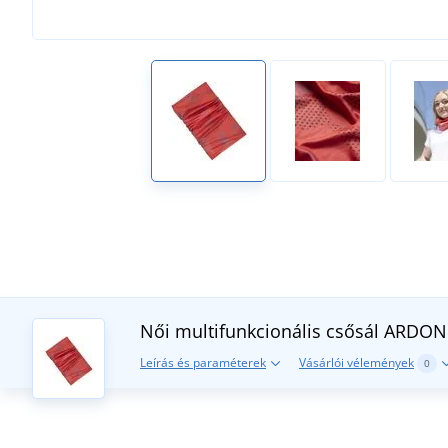
Női multifunkcionális csősál ARDO
Leírás és paraméterek
Vásárlói vélemények
0