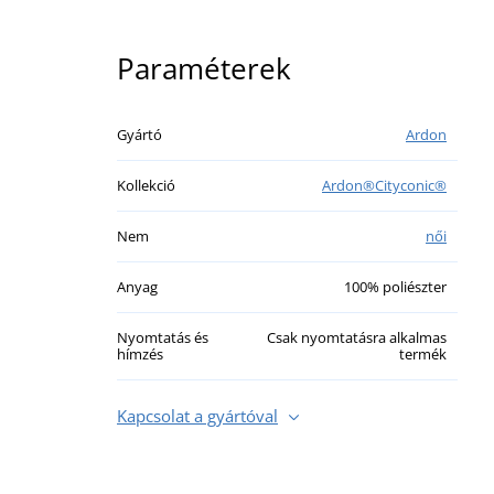
Paraméterek
Gyártó
Ardon
Kollekció
Ardon®Cityconic®
Nem
női
Anyag
100% poliészter
Nyomtatás és
Csak nyomtatásra alkalmas
hímzés
termék
Kapcsolat a gyártóval