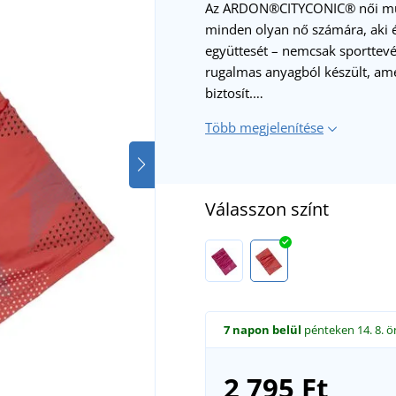
Az ARDON®CITYCONIC® női multi
minden olyan nő számára, aki ér
együttesét – nemcsak sporttevé
rugalmas anyagból készült, am
biztosít.…
Több megjelenítése
Válasszon színt
7 napon belül
pénteken 14. 8.
ö
2 795 Ft