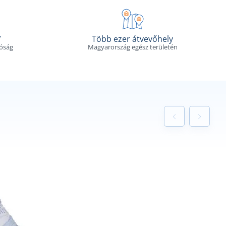
V
Több ezer átvevőhely
tóság
Magyarország egész területén