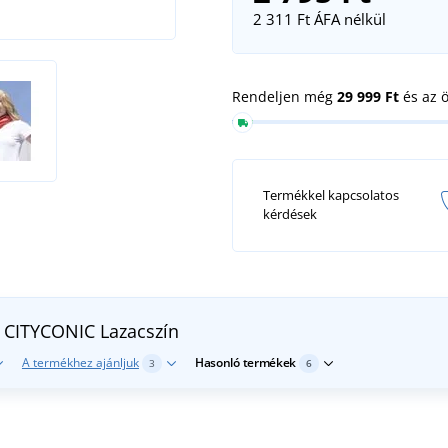
2 311 Ft
ÁFA nélkül
Rendeljen még
29 999 Ft
és az 
Termékkel kapcsolatos
kérdések
N CITYCONIC
Lazacszín
A termékhez ajánljuk
Hasonló termékek
3
6