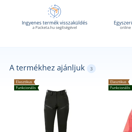
Ingyenes termék visszaküldés
Egyszerű
a Packeta.hu segítségével
online
A termékhez ajánljuk
3
Elasztikus
Elasztikus
Funkcionális
Funkcionális