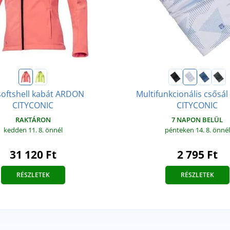
softshell kabát ARDON
Multifunkcionális csősá
CITYCONIC
CITYCONIC
RAKTÁRON
7 NAPON BELÜL
kedden 11. 8.
önnél
pénteken 14. 8.
önnél
31 120 Ft
2 795 Ft
RÉSZLETEK
RÉSZLETEK