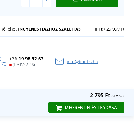
öné lehet
INGYENES HÁZHOZ SZÁLLÍTÁS
0 Ft
/ 29 999 Ft
+36
19 98 92 62
info@bontis.hu
(Hé-Pé, 8-16)
2 795 Ft
ÁFA-val
MEGRENDELÉS LEADÁSA