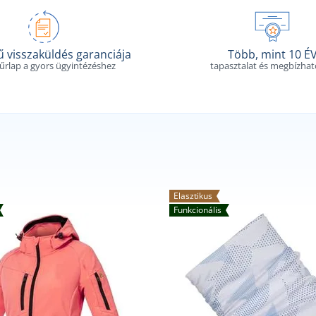
 visszaküldés garanciája
Több, mint 10 É
 űrlap a gyors ügyintézéshez
tapasztalat és megbízha
Elasztikus
Funkcionális