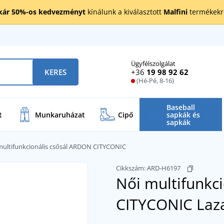
kár 50%-os kedvezményt
kínálunk a kiválasztott
Malfini
termékekre
Ügyfélszolgálat
+36
19 98 92 62
KERES
(Hé-Pé, 8-16)
Baseball
t
Munkaruházat
Cipő
sapkák és
sapkák
multifunkcionális csősál ARDON CITYCONIC
Cikkszám:
ARD-H6197
Női multifunkc
CITYCONIC
Laz