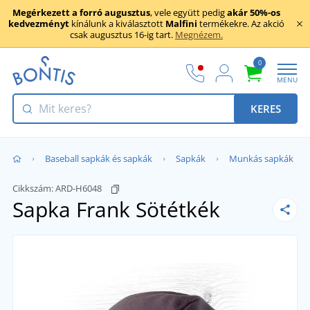
Megérkezett a forró augusztus
, vele együtt pedig
akár 50%-os
kedvezményt
kínálunk a kiválasztott
Malfini
termékekre. Az akció
csak augusztus 16-ig tart.
Megnézem.
0
MENU
KERES
Baseball sapkák és sapkák
Sapkák
Munkás sapkák
Cikkszám:
ARD-H6048
Sapka Frank
Sötétkék