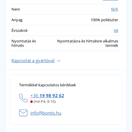
Nem
férfi
Anyag
100% poliészter
Évszakok
tél
Nyomtatás és
Nyomtatásra és hímzésre alkalmas
hímzés
termék
Kapcsolat a gyártóval
Termékkel kapcsolatos kérdések
+36
19 98 92 62
(Hé-Pé, 8-16)
info@bontis.hu