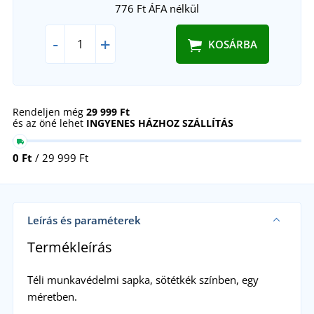
776 Ft
ÁFA nélkül
-
+
KOSÁRBA
Rendeljen még
29 999 Ft
és az öné lehet
INGYENES HÁZHOZ SZÁLLÍTÁS
0 Ft
/ 29 999 Ft
Leírás és paraméterek
Termékleírás
Téli munkavédelmi sapka, sötétkék színben, egy
méretben.