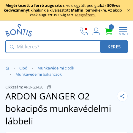
Megérkezett a forró augusztus
, vele együtt pedig
akár 50%-os
kedvezményt
kínálunk a kiválasztott
Malfini
termékekre. Az akció
csak augusztus 16-ig tart.
Megnézem.
0
MENU
KERES
Cipő
Munkavédelmi cipők
Munkavédelmi bakancsok
Cikkszám:
ARD-G3430
ARDON GANGER O2
bokacipős munkavédelmi
lábbeli