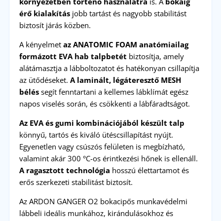
környezetben történő használatra
is. A
bokáig
érő kialakítás
jobb tartást és nagyobb stabilitást
biztosít járás közben.
A kényelmet
az ANATOMIC FOAM anatómiailag
formázott EVA hab talpbetét
biztosítja, amely
alátámasztja a lábboltozatot és hatékonyan csillapítja
az ütődéseket.
A laminált, légáteresztő MESH
bélés
segít fenntartani a kellemes lábklímát egész
napos viselés során, és csökkenti a lábfáradtságot.
Az EVA és gumi kombinációjából készült talp
könnyű, tartós és kiváló ütéscsillapítást nyújt.
Egyenetlen vagy csúszós felületen is megbízható,
valamint akár 300 °C-os érintkezési hőnek is ellenáll.
A ragasztott technológia
hosszú élettartamot és
erős szerkezeti stabilitást biztosít.
Az ARDON GANGER O2 bokacipős munkavédelmi
lábbeli ideális munkához, kirándulásokhoz és