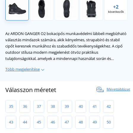
+2
következők
Az ARDON GANGER O2 bokacipős munkavédelmi lábbeli megbízható
választás mindazok számára, akik kényelmes, strapabíró és stabil
cipőt keresnek munkához és szabadidős tevékenységekhez. A cipő
outdoor stílusa modern megjelenést ötvöz praktikus
tulajdonságokkal, amelyek a mindennapi használat során és…
Több megjelenítése
Válasszon méretet
Mérettáblázat
35
36
37
38
39
40
41
42
43
44
45
46
47
48
49
50