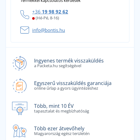
Termékkel kapcsolatos kérdések
+36
19 98 92 62
(Hé-Pé, 8-16)
info@bontis.hu
Ingyenes termék visszaküldés
a Packeta.hu segítségével
Egyszerű visszaküldés garanciája
online űrlap a gyors ügyintézéshez
Több, mint 10 ÉV
tapasztalat és megbízhatóság
Több ezer átvevőhely
Magyarország egész területén