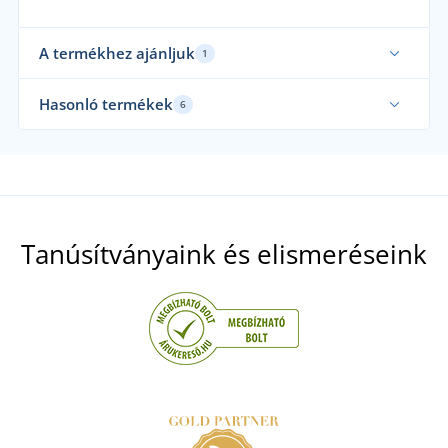
A termékhez ajánljuk
1
Hasonló termékek
6
Tanúsítványaink és elismeréseink
ARDON GANGERLOW O2 outdoor félcipő