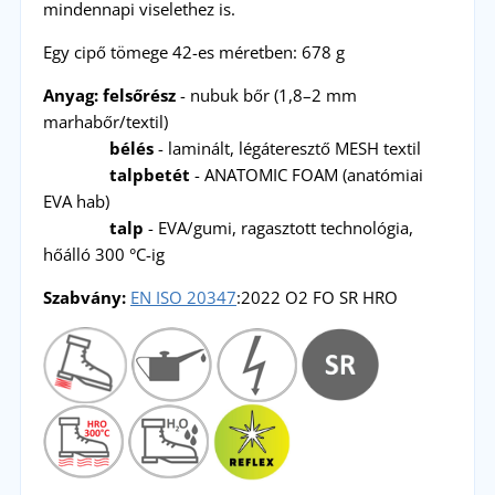
mindennapi viselethez is.
Egy cipő tömege 42-es méretben: 678 g
Anyag: felsőrész
- nubuk bőr (1,8–2 mm
marhabőr/textil)
bélés
- laminált, légáteresztő MESH textil
talpbetét
- ANATOMIC FOAM (anatómiai
EVA hab)
talp
- EVA/gumi, ragasztott technológia,
hőálló 300 °C-ig
Szabvány:
EN ISO 20347
:2022 O2 FO SR HRO