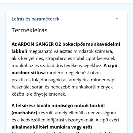
Leírás és paraméterek
Termékleírás
Az ARDON GANGER O2 bokacipős munkavédelmi
lábbeli
megbízható választás mindazok számára,
akik kényelmes, strapabíró és stabil cipőt keresnek
munkához és szabadidős tevékenységekhez.
A cipő
outdoor stílusa
modern megjelenést ötvöz
praktikus tulajdonságokkal, amelyek a mindennapi
használat során és nehezebb munkakörülmények
között is előnyt jelentenek.
A felsőrész kiváló minőségű nubuk bőrből
(marhabőr)
készült, amely ellenáll a nedvességnek
és a kedvezőtlen időjárási viszonyoknak. A cipő ezért
alkalmas kültéri munkára vagy esős