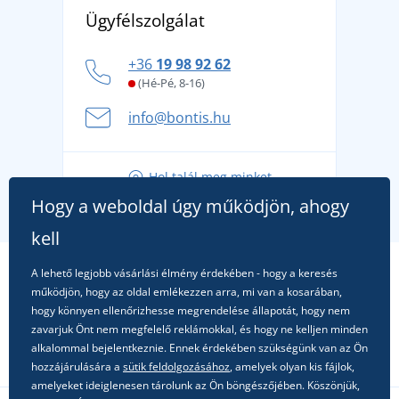
Fedezze fel a TEE JAYS márkát - a prémium dán
Affiliate
Ügyfélszolgálat
Általános adatvédelmi irányelvek
márkát, amelynek története 1976-ig nyúlik vissza
Hogyan vészeljük át a forró nyári napokat
+36
19 98 92 62
kényelmesen és biztonságosan
(Hé-Pé, 8-16)
A nyári kaland a csomagolással kezdődik - készüljön
info@bontis.hu
fel a gondtalan nyaralásra
Tippek friss outfitekhez a gondtalan nyárért
Hol talál meg minket
A kedvenc City póló főszerepben: outfitek minden
Hogy a weboldal úgy működjön, ahogy
alkalomra!
kell
A lehető legjobb vásárlási élmény érdekében - hogy a keresés
működjön, hogy az oldal emlékezzen arra, mi van a kosarában,
hogy könnyen ellenőrizhesse megrendelése állapotát, hogy nem
zavarjuk Önt nem megfelelő reklámokkal, és hogy ne kelljen minden
alkalommal bejelentkeznie. Ennek érdekében szükségünk van az Ön
hozzájárulására a
sütik feldolgozásához
, amelyek olyan kis fájlok,
amelyeket ideiglenesen tárolunk az Ön böngészőjében. Köszönjük,