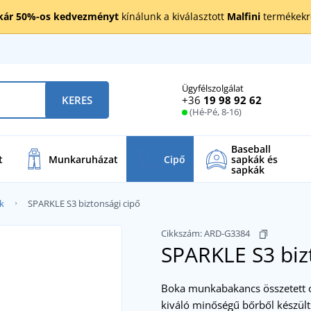
kár 50%-os kedvezményt
kínálunk a kiválasztott
Malfini
termékekre
Ügyfélszolgálat
+36
19 98 92 62
KERES
(Hé-Pé, 8-16)
Baseball
t
Munkaruházat
Cipő
sapkák és
sapkák
k
SPARKLE S3 biztonsági cipő
Cikkszám:
ARD-G3384
SPARKLE S3 biz
Boka munkabakancs összetett orr
kiváló minőségű bőrből készült