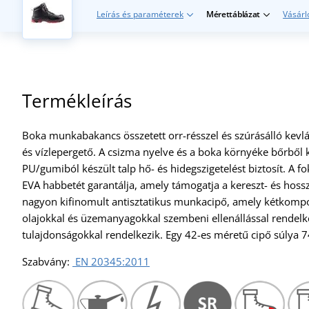
Leírás és paraméterek
Mérettáblázat
Vásárl
Termékleírás
Boka munkabakancs összetett orr-résszel és szúrásálló kevlá
és vízlepergető. A csizma nyelve és a boka környéke bőrből 
PU/gumiból készült talp hő- és hidegszigetelést biztosít. A 
EVA habbetét garantálja, amely támogatja a kereszt- és hossza
nagyon kifinomult antisztatikus munkacipő, amely kétkompon
olajokkal és üzemanyagokkal szembeni ellenállással rendelke
tulajdonságokkal rendelkezik. Egy 42-es méretű cipő súlya 7
Szabvány:
EN 20345:2011