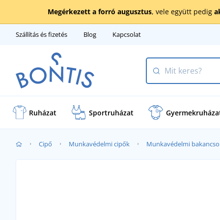
Megérkezett a forró augusztus
, vele együtt pedig
a
Szállítás és fizetés
Blog
Kapcsolat
Ruházat
Sportruházat
Gyermekruháza
Cipő
Munkavédelmi cipők
Munkavédelmi bakancso