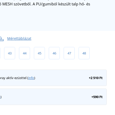
tő MESH szövetből. A PU/gumiból készült talp hő- és
Mérettáblázat
43
44
45
46
47
48
ray aktív ezüsttel (
info
)
+2 510 Ft
o
)
+590 Ft