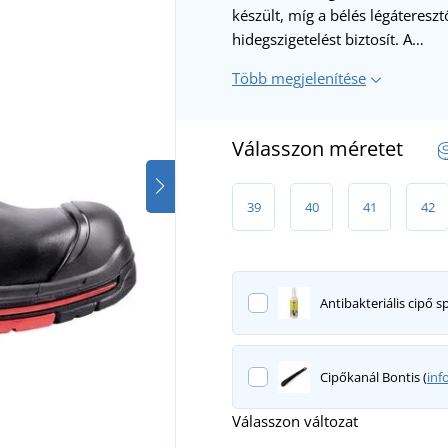
készült, míg a bélés légáteresz
hidegszigetelést biztosít. A…
Több megjelenítése
Válasszon méretet
39
40
41
42
Antibakteriális cipő sp
Cipőkanál Bontis (
inf
Válasszon változat