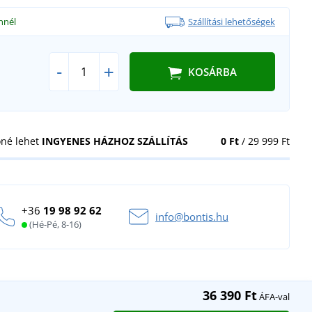
nnél
Szállítási lehetőségek
-
+
KOSÁRBA
öné lehet
INGYENES HÁZHOZ SZÁLLÍTÁS
0 Ft
/ 29 999 Ft
+36
19 98 92 62
info@bontis.hu
(Hé-Pé, 8-16)
36 390 Ft
ÁFA-val