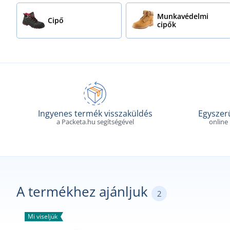
Munkavédelmi
Cipő
cipők
Ingyenes termék visszaküldés
Egyszerű
a Packeta.hu segítségével
online
A termékhez ajánljuk
2
Mi viseljük