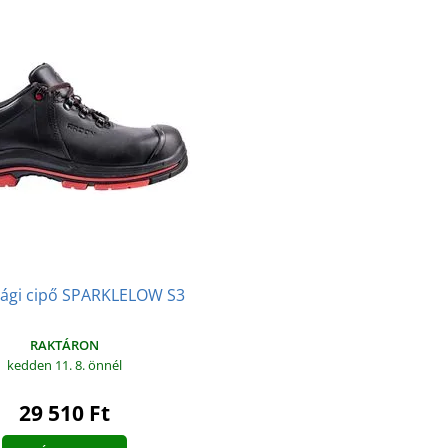
sági cipő SPARKLELOW S3
RAKTÁRON
kedden 11. 8.
önnél
29 510 Ft