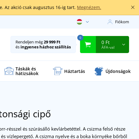
. Az akció csak augusztus 16-ig tart.
Megnézem.
Fiókom
0
0 Ft
Rendeljen még
29 999 Ft
és
ingyenes házhoz szállítás
ÁFA-val
Táskák és
Háztartás
Újdonságok
hátizsákok
tonsági cipő
-résszel és szúrásálló kevlárbetéttel. A csizma felső része
 és vízlepergető. A csizma nyelve és a boka környéke bőrből