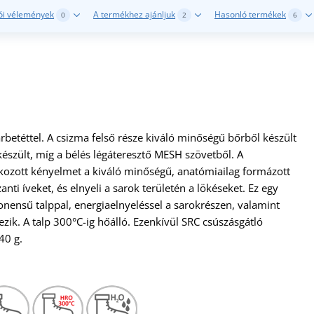
ói vélemények
A termékhez ajánljuk
Hasonló termékek
0
2
6
rbetéttel. A csizma felső része kiváló minőségű bőrből készült
készült, míg a bélés légáteresztő MESH szövetből. A
fokozott kényelmet a kiváló minőségű, anatómiailag formázott
nti íveket, és elnyeli a sarok területén a lökéseket. Ez egy
ensű talppal, energiaelnyeléssel a sarokrészen, valamint
zik. A talp 300°C-ig hőálló. Ezenkívül SRC csúszásgátló
40 g.