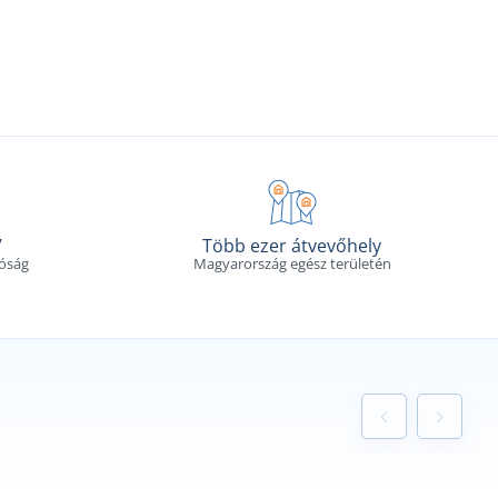
V
Több ezer átvevőhely
tóság
Magyarország egész területén