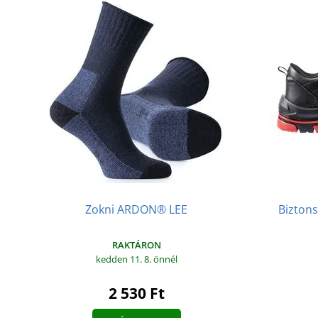
Zokni ARDON® LEE
Bizton
RAKTÁRON
kedden 11. 8.
önnél
2 530 Ft