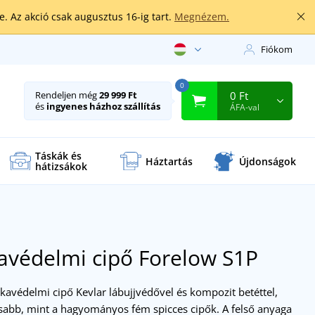
. Az akció csak augusztus 16-ig tart.
Megnézem.
Fiókom
0
0 Ft
Rendeljen még
29 999 Ft
és
ingyenes házhoz szállítás
ÁFA-val
Táskák és
Háztartás
Újdonságok
hátizsákok
védelmi cipő Forelow S1P
avédelmi cipő Kevlar lábujjvédővel és kompozit betéttel,
abb, mint a hagyományos fém spicces cipők. A felső anyaga