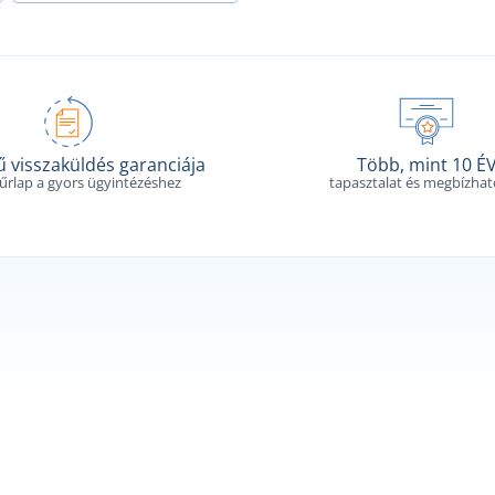
 visszaküldés garanciája
Több, mint 10 É
 űrlap a gyors ügyintézéshez
tapasztalat és megbízha