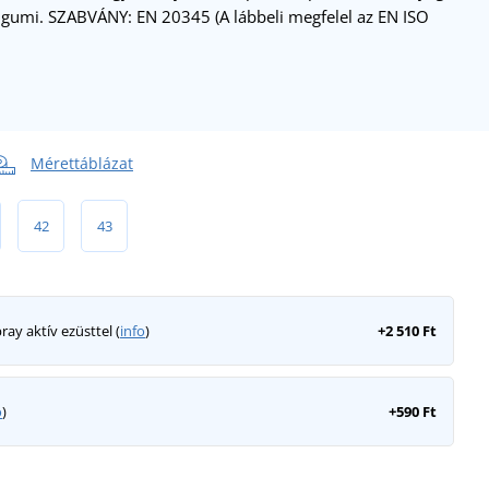
 gumi. SZABVÁNY: EN 20345 (A lábbeli megfelel az EN ISO
Mérettáblázat
42
43
ray aktív ezüsttel (
info
)
+2 510 Ft
o
)
+590 Ft