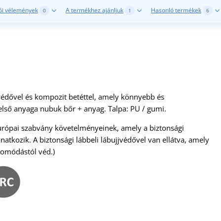
ói vélemények
A termékhez ajánljuk
Hasonló termékek
0
1
6
védővel és kompozit betéttel, amely könnyebb és
lső anyaga nubuk bőr + anyag. Talpa: PU / gumi.
urópai szabvány követelményeinek, amely a biztonsági
atkozik. A biztonsági lábbeli lábujjvédővel van ellátva, amely
yomódástól véd.)