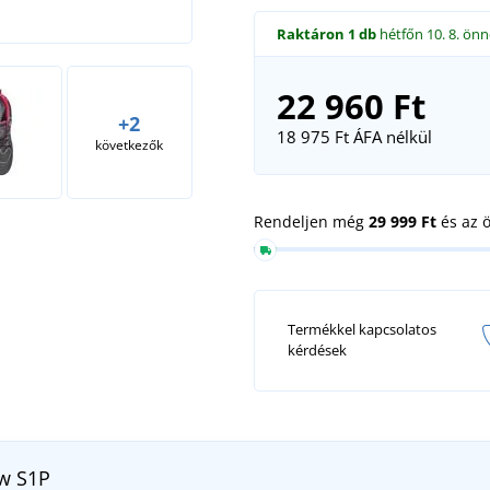
Raktáron
1 db
hétfőn 10. 8.
önn
22 960 Ft
+2
18 975 Ft
ÁFA nélkül
következők
Rendeljen még
29 999 Ft
és az 
Termékkel kapcsolatos
kérdések
w S1P