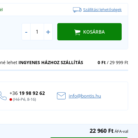
él
Szállítási lehetőségek
-
+
KOSÁRBA
öné lehet
INGYENES HÁZHOZ SZÁLLÍTÁS
0 Ft
/ 29 999 Ft
+36
19 98 92 62
info@bontis.hu
(Hé-Pé, 8-16)
22 960 Ft
ÁFA-val