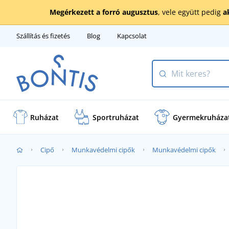
Megérkezett a forró augusztus
, vele együtt pedig
a
Szállítás és fizetés
Blog
Kapcsolat
Ruházat
Sportruházat
Gyermekruháza
Cipő
Munkavédelmi cipők
Munkavédelmi cipők