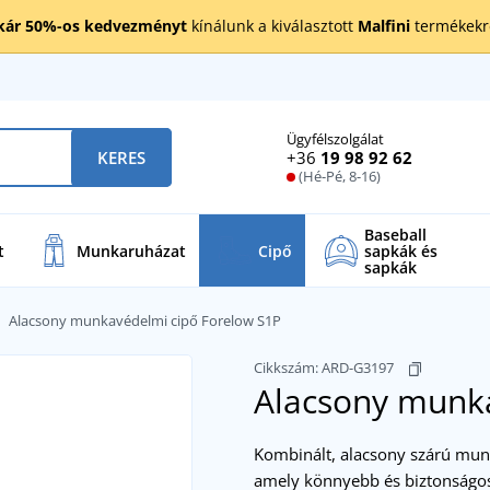
kár 50%-os kedvezményt
kínálunk a kiválasztott
Malfini
termékekre
Ügyfélszolgálat
+36
19 98 92 62
KERES
(Hé-Pé, 8-16)
Baseball
t
Munkaruházat
Cipő
sapkák és
sapkák
Alacsony munkavédelmi cipő Forelow S1P
Cikkszám:
ARD-G3197
Alacsony munka
Kombinált, alacsony szárú munk
amely könnyebb és biztonságos