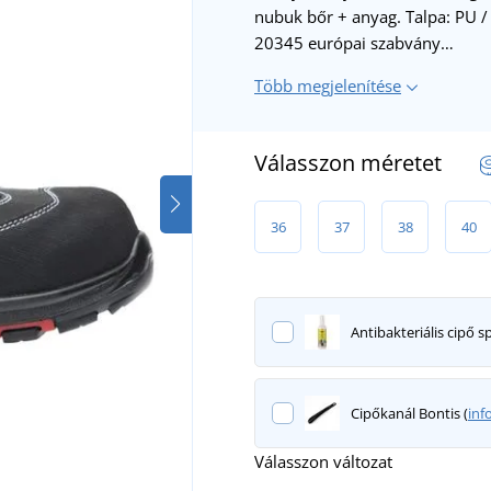
nubuk bőr + anyag. Talpa: PU /
20345 európai szabvány…
Több megjelenítése
Válasszon méretet
36
37
38
40
Antibakteriális cipő sp
Cipőkanál Bontis (
inf
Válasszon változat