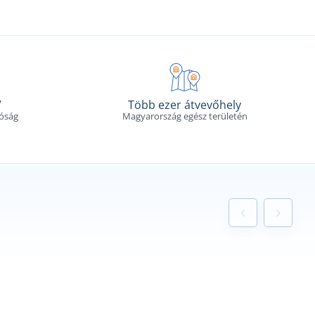
V
Több ezer átvevőhely
tóság
Magyarország egész területén