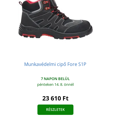
Munkavédelmi cipő Fore S1P
7 NAPON BELÜL
pénteken 14. 8.
önnél
23 610 Ft
RÉSZLETEK