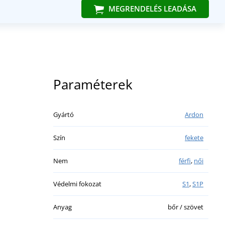
MEGRENDELÉS LEADÁSA
Paraméterek
Gyártó
Ardon
Szín
fekete
Nem
férfi
,
női
Védelmi fokozat
S1
,
S1P
Anyag
bőr / szövet