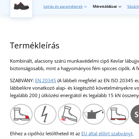
Leírás és paraméterek
Mérettáblázat
Vásárl
Termékleírás
Kombinált, alacsony szárú munkavédelmi cipő Kevlar lábujj
biztonságosabb, mint a hagyományos fém spicces cipők. A fe
SZABVÁNY:
EN 20345
(A lábbeli megfelel az EN ISO 20345 e
lábbelikre vonatkozó alap- és kiegészítő követelményekre von
legalább 200 J ütközési energiától és legalább 15 kN összen
Ehhez a cipőhöz letöltheted itt az
EU által előírt szabványt
.