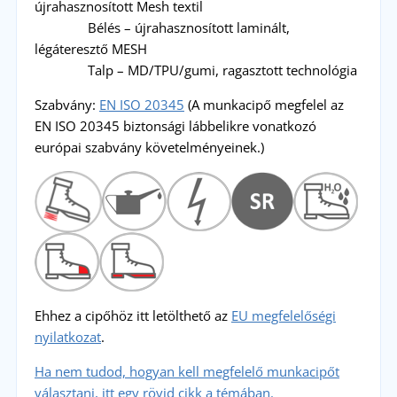
újrahasznosított Mesh textil
Bélés – újrahasznosított laminált,
légáteresztő MESH
Talp – MD/TPU/gumi, ragasztott technológia
Szabvány:
EN ISO 20345
(A munkacipő megfelel az
EN ISO 20345 biztonsági lábbelikre vonatkozó
európai szabvány követelményeinek.)
Ehhez a cipőhöz i
tt letölthető az
EU megfelelőségi
nyilatkozat
.
Ha nem tudod, hogyan kell megfelelő munkacipőt
választani, itt egy rövid cikk a témában.