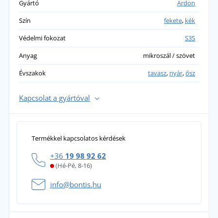
Gyártó
Ardon
Szín
fekete
,
kék
Védelmi fokozat
S3S
Anyag
mikroszál / szövet
Évszakok
tavasz
,
nyár
,
ősz
Kapcsolat a gyártóval
Termékkel kapcsolatos kérdések
+36
19 98 92 62
(Hé-Pé, 8-16)
info@bontis.hu