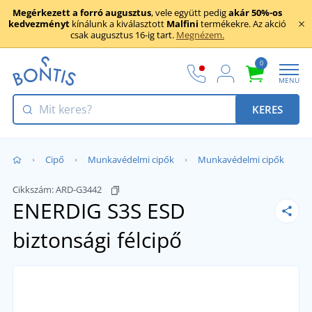
Megérkezett a forró augusztus
, vele együtt pedig
akár 50%-os
kedvezményt
kínálunk a kiválasztott
Malfini
termékekre. Az akció
csak augusztus 16-ig tart.
Megnézem.
0
MENU
KERES
Cipő
Munkavédelmi cipők
Munkavédelmi cipők
Cikkszám:
ARD-G3442
ENERDIG S3S ESD
biztonsági félcipő