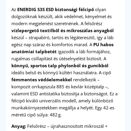
Az
ENERDIG S3S ESD biztonsági félcipő
olyan
dolgozóknak készült, akik védelmet, kényelmet és
modern megjelenést szeretnének. A felsőrész
vízlepergető textilből és mikroszálas anyagból
készül – strapabíró, tartós és légáteresztő, így a láb
egész nap száraz és komfortos marad. A
PU habos
anatómiai talpbetét
igazodik a láb formájához,
rugalmas csillapítást és ütéselnyelést biztosít. A
könnyű, sportos talp phylonból és gumikból
ideális belső és könnyű kültéri használatra. A cipő
fémmentes védőelemekkel
rendelkezik –
kompozit orrkapszula 885 és kevlár középtalp –,
valamint ESD antistatika biztosítja a biztonságot. Ez a
félcipő kiváló univerzális modell, amely különböző
munkakörnyezetekben megállja a helyét. Egy 42-es
méretű cipő súlya: 482 g.
Anyag:
Felsőrész – újrahasznosított mikroszál +