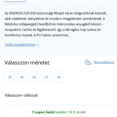
Az ENERDIG S3S ESD biztonsági félcipő olyan dolgozóknak készült,
akik védelmet, kényelmet és modern megjelenést szeretnének. A
felsőrész vízlepergető textilből és mikroszálas anyagból készül –
strapabíró, tartós és légáteresztő, így a láb egész nap száraz és
komfortos marad. A PU habos anatómiai…
Több megjelenítése
Válasszon méretet
Mérettáblázat
39
40
43
47
48
Válasszon változat
7 napon belül
kedden 18. 8.
önnél