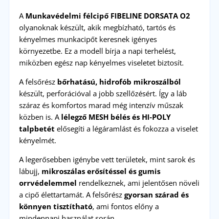
A
Munkavédelmi félcipő FIBELINE DORSATA O2
olyanoknak készült, akik megbízható, tartós és
kényelmes munkacipőt keresnek igényes
környezetbe. Ez a modell bírja a napi terhelést,
miközben egész nap kényelmes viseletet biztosít.
A felsőrész
bőrhatású, hidrofób mikroszálból
készült, perforációval a jobb szellőzésért. Így a láb
száraz és komfortos marad még intenzív műszak
közben is. A
lélegző MESH bélés és HI‑POLY
talpbetét
elősegíti a légáramlást és fokozza a viselet
kényelmét.
A legerősebben igénybe vett területek, mint sarok és
lábujj,
mikroszálas erősítéssel és gumis
orrvédelemmel
rendelkeznek, ami jelentősen növeli
a cipő élettartamát. A felsőrész
gyorsan szárad és
könnyen tisztítható
, ami fontos előny a
mindennapi használat során.