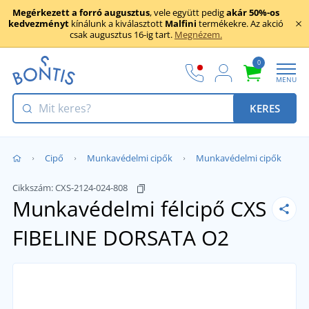
Megérkezett a forró augusztus
, vele együtt pedig
akár 50%-os
kedvezményt
kínálunk a kiválasztott
Malfini
termékekre. Az akció
csak augusztus 16-ig tart.
Megnézem.
0
MENU
KERES
Cipő
Munkavédelmi cipők
Munkavédelmi cipők
Cikkszám:
CXS-2124-024-808
Munkavédelmi félcipő CXS
FIBELINE DORSATA O2