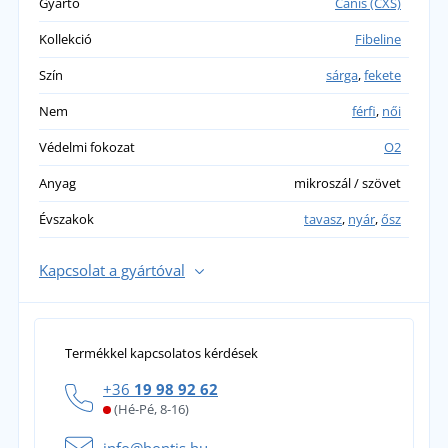
Gyártó
Canis (CXS)
Kollekció
Fibeline
Szín
sárga
,
fekete
Nem
férfi
,
női
Védelmi fokozat
O2
Anyag
mikroszál / szövet
Évszakok
tavasz
,
nyár
,
ősz
Kapcsolat a gyártóval
Termékkel kapcsolatos kérdések
+36
19 98 92 62
(Hé-Pé, 8-16)
info@bontis.hu