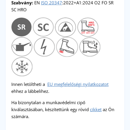
Szabvány:
EN
ISO 20347
:2022+A1:2024 O2 FO SR
SC HRO
Innen letöltheti a
EU megfelelőségi nyilatkozatot
ehhez a lábbelihez.
Ha bizonytalan a munkavédelmi cipő
kiválasztásában, készítettünk egy rövid
cikket
az Ön
számára.