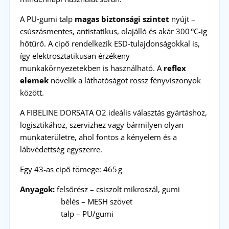
A PU‑gumi talp
magas biztonsági szintet
nyújt –
csúszásmentes, antistatikus, olajálló és akár 300 °C-ig
hőtűrő. A cipő rendelkezik ESD‑tulajdonságokkal is,
így elektrosztatikusan érzékeny
munkakörnyezetekben is használható. A
reflex
elemek
növelik a láthatóságot rossz fényviszonyok
között.
A FIBELINE DORSATA O2 ideális választás gyártáshoz,
logisztikához, szervizhez vagy bármilyen olyan
munkaterületre, ahol fontos a kényelem és a
lábvédettség egyszerre.
Egy 43-as cipő tömege: 465 g
Anyagok:
felsőrész – csiszolt mikroszál, gumi
bélés – MESH szövet
talp – PU/gumi