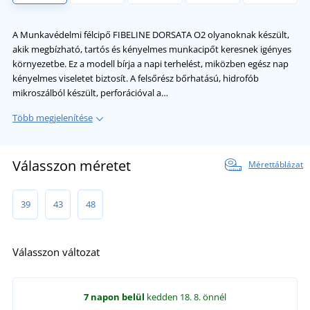
A Munkavédelmi félcipő FIBELINE DORSATA O2 olyanoknak készült,
akik megbízható, tartós és kényelmes munkacipőt keresnek igényes
környezetbe. Ez a modell bírja a napi terhelést, miközben egész nap
kényelmes viseletet biztosít. A felsőrész bőrhatású, hidrofób
mikroszálból készült, perforációval a…
Több megjelenítése
Válasszon méretet
Mérettáblázat
39
43
48
Válasszon változat
7 napon belül
kedden 18. 8.
önnél