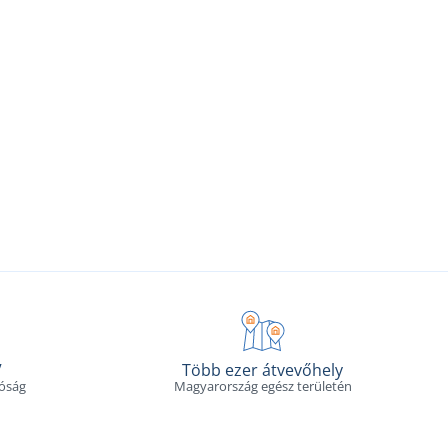
V
Több ezer átvevőhely
tóság
Magyarország egész területén