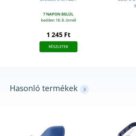
7 NAPON BELÜL
kedden 18. 8.
önnél
1 245 Ft
RÉSZLETEK
Hasonló termékek
3