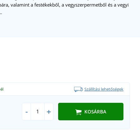
ára, valamint a festékekből, a vegyszerpermetből és a vegyi
…
él
Szállítási lehetőségek
-
+
KOSÁRBA