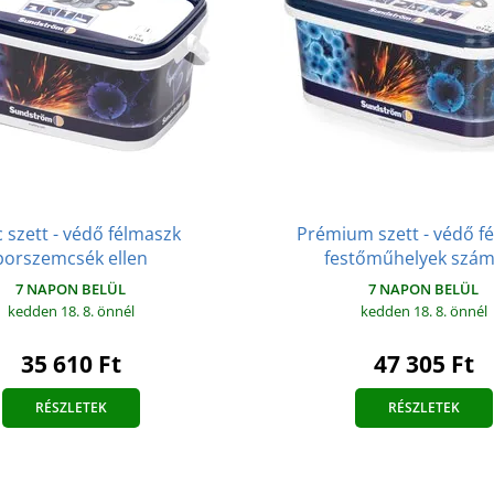
c szett - védő félmaszk
Prémium szett - védő f
porszemcsék ellen
festőműhelyek szá
7 NAPON BELÜL
7 NAPON BELÜL
kedden 18. 8.
önnél
kedden 18. 8.
önnél
35 610 Ft
47 305 Ft
RÉSZLETEK
RÉSZLETEK