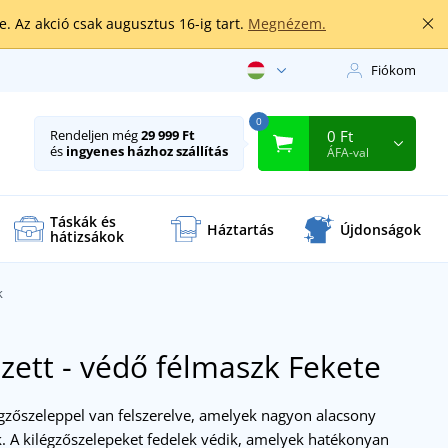
. Az akció csak augusztus 16-ig tart.
Megnézem.
Fiókom
0
0 Ft
Rendeljen még
29 999 Ft
és
ingyenes házhoz szállítás
ÁFA-val
Táskák és
Háztartás
Újdonságok
hátizsákok
k
zett - védő félmaszk
Fekete
égzőszeleppel van felszerelve, amelyek nagyon alacsony
nak. A kilégzőszelepeket fedelek védik, amelyek hatékonyan