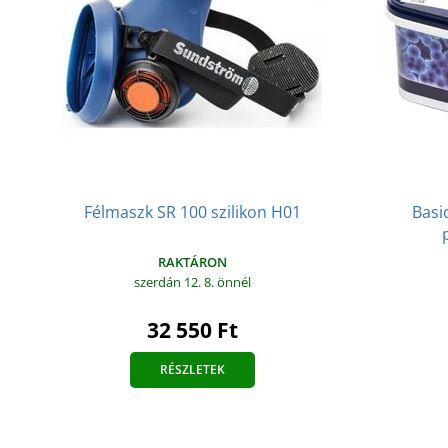
Félmaszk SR 100 szilikon H01
Basi
RAKTÁRON
szerdán 12. 8.
önnél
32 550 Ft
RÉSZLETEK