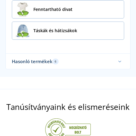
Fenntartható divat
Táskák és hátizsákok
Hasonló termékek
6
Mi
Tanúsítványaink és elismeréseink