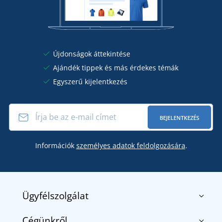
Újdonságok áttekintése
Ajándék tippek és más érdekes témák
Egyszerű kijelentkezés
BEJELENTKEZÉS
Információk
személyes adatok feldolgozására
.
Ügyfélszolgálat
Cégünkről
Kapcsolat