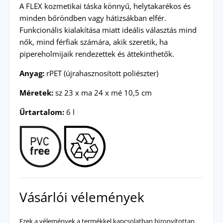
A FLEX kozmetikai táska könnyű, helytakarékos és
minden bőröndben vagy hátizsákban elfér.
Funkcionális kialakítása miatt ideális választás mind
nők, mind férfiak számára, akik szeretik, ha
pipereholmijaik rendezettek és áttekinthetők.
Anyag:
rPET (újrahasznosított poliészter)
Méretek:
sz 23 x ma 24 x mé 10,5 cm
Űrtartalom:
6 l
Vásárlói vélemények
Ezek a vélemények a termékkel kapcsolatban bizonyítottan