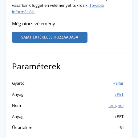
vásárlóink független véleményét tükrözik.
További
információk.
Még nincs vélemény
SAJÁT ÉRTÉKELÉS HOZZÁADÁSA
Paraméterek
Gyártó
Halfar
Anyag
rPET
Nem
férfi
,
női
Anyag
rPET
Űrtartalom
6 l