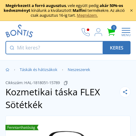
Megérkezett a forró augusztus
, vele együtt pedig
akár 50%-os
kedvezményt
kínálunk a kiválasztott
Malfini
termékekre. Az akció
csak augusztus 16-ig tart.
Megnézem.
0
MENU
KERES
Táskák és hátizsákok
Neszeszerek
Cikkszám:
HAL-1818051-15789
Kozmetikai táska FLEX
Sötétkék
Fenntarthatóság