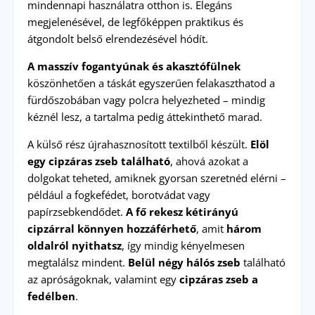
mindennapi használatra otthon is. Elegáns
megjelenésével, de legfőképpen praktikus és
átgondolt belső elrendezésével hódít.
A masszív fogantyúnak és akasztófülnek
köszönhetően a táskát egyszerűen felakaszthatod a
fürdőszobában vagy polcra helyezheted – mindig
kéznél lesz, a tartalma pedig áttekinthető marad.
A külső rész újrahasznosított textilből készült.
Elöl
egy cipzáras zseb található
, ahová azokat a
dolgokat teheted, amiknek gyorsan szeretnéd elérni –
például a fogkefédet, borotvádat vagy
papírzsebkendődet.
A fő rekesz kétirányú
cipzárral könnyen hozzáférhető
, amit
három
oldalról nyithatsz
, így mindig kényelmesen
megtalálsz mindent.
Belül négy hálós zseb
található
az apróságoknak, valamint egy
cipzáras zseb a
fedélben
.