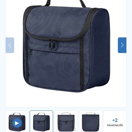
+2
▶
következők