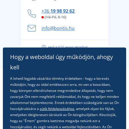
Hogyan vészeljük át a forró nyári napokat
+36
19 98 92 62
kényelmesen és biztonságosan
(Hé-Pé, 8-16)
A nyári kaland a csomagolással kezdődik - készüljön
info@bontis.hu
fel a gondtalan nyaralásra
Tippek friss outfitekhez a gondtalan nyárért
Hol talál meg minket
A kedvenc City póló főszerepben: outfitek minden
Hogy a weboldal úgy működjön, ahogy
alkalomra!
kell
A lehető legjobb vásárlási élmény érdekében - hogy a keresés
működjön, hogy az oldal emlékezzen arra, mi van a kosarában,
hogy könnyen ellenőrizhesse megrendelése állapotát, hogy nem
zavarjuk Önt nem megfelelő reklámokkal, és hogy ne kelljen minden
alkalommal bejelentkeznie. Ennek érdekében szükségünk van az Ön
hozzájárulására a
sütik feldolgozásához
, amelyek olyan kis fájlok,
amelyeket ideiglenesen tárolunk az Ön böngészőjében. Köszönjük,
hogy az "Értem" gombra kattintva megadja nekünk ezt a
hozzájárulást, és segít nekünk a weboldal fejlesztésében. Az Ön
Kövessen minket a közösségi hálózatokon