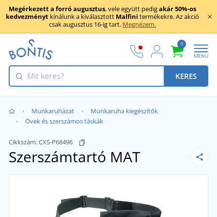
Megérkezett a forró augusztus
, vele együtt pedig
akár 50%-os
kedvezményt
kínálunk a kiválasztott
Malfini
termékekre. Az akció
csak augusztus 16-ig tart.
Megnézem.
0
MENU
KERES
Munkaruházat
Munkaruha kiegészítők
Övek és szerszámos táskák
Cikkszám:
CXS-P68496
Szerszámtartó MAT