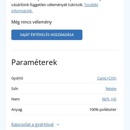
vásárlóink független véleményét tükrözik.
További
információk.
Még nincs vélemény
SAJÁT ÉRTÉKELÉS HOZZÁADÁSA
Paraméterek
Gyártó
Canis (CXS)
Szín
fekete
Nem
férfi
,
női
Anyag
100% poliészter
Kapcsolat a gyártóval