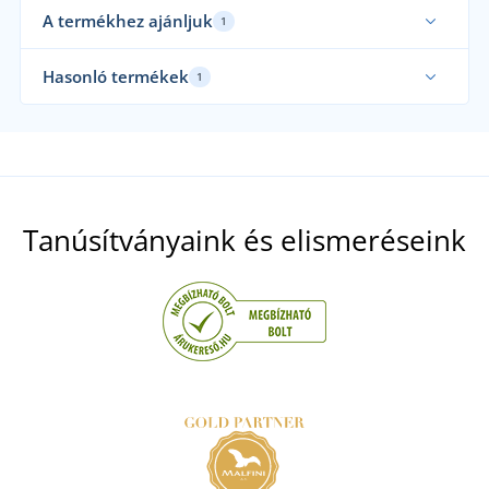
A termékhez ajánljuk
1
Mi használjuk
Hasonló termékek
1
Tanúsítványaink és elismeréseink
Szerszámtartó PAT
Szerszámtartó CXS LONE
7 NAPON BELÜL
kedden 18. 8.
önnél