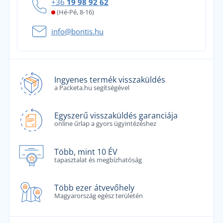
+36
19 98 92 62
(Hé-Pé, 8-16)
info@bontis.hu
Ingyenes termék visszaküldés
a Packeta.hu segítségével
Egyszerű visszaküldés garanciája
online űrlap a gyors ügyintézéshez
Több, mint 10 ÉV
tapasztalat és megbízhatóság
Több ezer átvevőhely
Magyarország egész területén