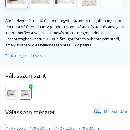
Apró szívecskés mintájú pamut ágynemű, amely meghitt hangulatot
teremt a hálószobában. A gondos nyomtatásnak és az erős anyagnak
köszönhetően a színek sok mosás után is megmaradnak.
Csehországban készült, 100% előzsugorított és puhított pamutból,
amely strapabíró és kellemes tapintású. A cipzáras…
Több megjelenítése
Válasszon színt
Válasszon méretet
Mérettáblázat
140 x 200 cm / 70 x 90 cm
140 x 220 cm / 70 x 90 cm