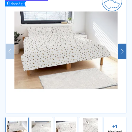
Újdonság
+1
következő