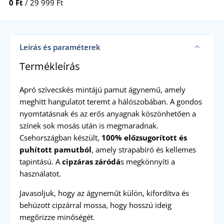
0 Ft
/ 29 999 Ft
Leírás és paraméterek
Termékleírás
Apró szívecskés mintájú pamut ágynemű, amely
meghitt hangulatot teremt a hálószobában. A gondos
nyomtatásnak és az erős anyagnak köszönhetően a
színek sok mosás után is megmaradnak.
Csehországban készült,
100% előzsugorított és
puhított pamutból
, amely strapabíró és kellemes
tapintású. A
cipzáras záródá
s megkönnyíti a
használatot.
Javasoljuk, hogy az ágyneműt külön, kifordítva és
behúzott cipzárral mossa, hogy hosszú ideig
megőrizze minőségét.