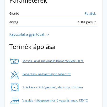
Paraméterek
Gyártó
Polášek
Anyag
100% pamut
Kapcsolat a gyártóval
Termék ápolása
Mosás - a víz maximális hőmérséklete 60 °C
Fehérítés - ne használjon fehérítőt
Szárítás - szárítógépben, alacsony hőfokon
Vasalás - közepesen forró vasalás, max. 150 °C