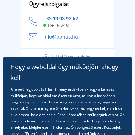
Affiliate
Ügyfélszolgálat
Általános adatvédelmi irányelvek
márkát, amelynek története 1976-ig nyúlik vissza
Hogyan vészeljük át a forró nyári napokat
+36
19 98 92 62
kényelmesen és biztonságosan
(Hé-Pé, 8-16)
A nyári kaland a csomagolással kezdődik - készüljön
info@bontis.hu
fel a gondtalan nyaralásra
Tippek friss outfitekhez a gondtalan nyárért
Hol talál meg minket
A kedvenc City póló főszerepben: outfitek minden
Hogy a weboldal úgy működjön, ahogy
alkalomra!
kell
A lehető legjobb vásárlási élmény érdekében - hogy a keresés
működjön, hogy az oldal emlékezzen arra, mi van a kosarában,
hogy könnyen ellenőrizhesse megrendelése állapotát, hogy nem
zavarjuk Önt nem megfelelő reklámokkal, és hogy ne kelljen minden
alkalommal bejelentkeznie. Ennek érdekében szükségünk van az Ön
hozzájárulására a
sütik feldolgozásához
, amelyek olyan kis fájlok,
amelyeket ideiglenesen tárolunk az Ön böngészőjében. Köszönjük,
hogy az "Értem" gombra kattintva megadja nekünk ezt a