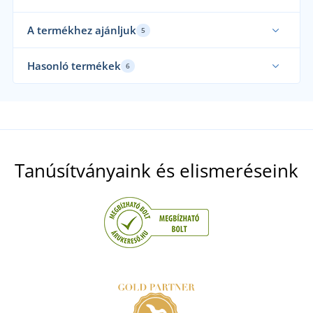
A termékhez ajánljuk
5
Csehországban készült
Hasonló termékek
6
Mi használjuk
Csehországban készült
Cs
Tanúsítványaink és elismeréseink
+9
Jersey lepedő elasztánnal