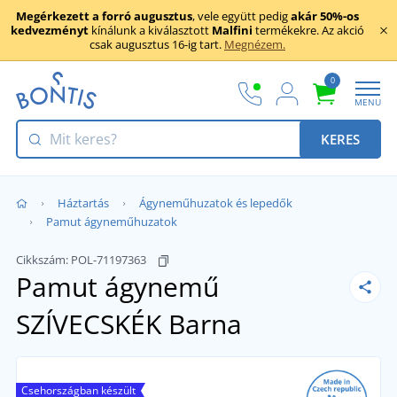
Megérkezett a forró augusztus
, vele együtt pedig
akár 50%-os
kedvezményt
kínálunk a kiválasztott
Malfini
termékekre. Az akció
csak augusztus 16-ig tart.
Megnézem.
0
MENU
KERES
Háztartás
Ágyneműhuzatok és lepedők
Pamut ágyneműhuzatok
Cikkszám:
POL-71197363
Pamut ágynemű
SZÍVECSKÉK
Barna
Csehországban készült