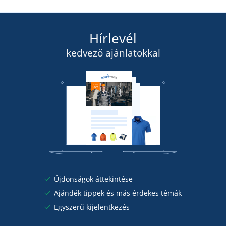
3 365 Ft
szerdán 19. 8.
önnél
RÉSZLETEK
2 855 Ft
Hírlevél
RÉSZLETEK
kedvező ajánlatokkal
Újdonságok áttekintése
Ajándék tippek és más érdekes témák
Egyszerű kijelentkezés