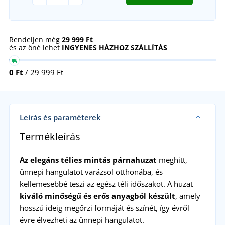
Rendeljen még
29 999 Ft
és az öné lehet
INGYENES HÁZHOZ SZÁLLÍTÁS
0 Ft
/ 29 999 Ft
Leírás és paraméterek
Termékleírás
Az elegáns télies mintás párnahuzat
meghitt,
ünnepi hangulatot varázsol otthonába, és
kellemesebbé teszi az egész téli időszakot. A huzat
kiváló minőségű és erős anyagból készült
, amely
hosszú ideig megőrzi formáját és színét, így évről
évre élvezheti az ünnepi hangulatot.