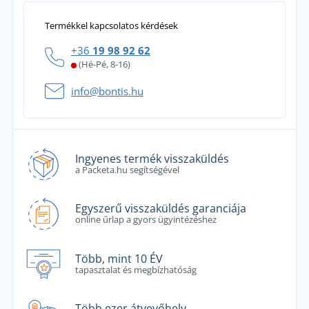
Termékkel kapcsolatos kérdések
+36
19 98 92 62
(Hé-Pé, 8-16)
info@bontis.hu
Ingyenes termék visszaküldés
a Packeta.hu segítségével
Egyszerű visszaküldés garanciája
online űrlap a gyors ügyintézéshez
Több, mint 10 ÉV
tapasztalat és megbízhatóság
Több ezer átvevőhely