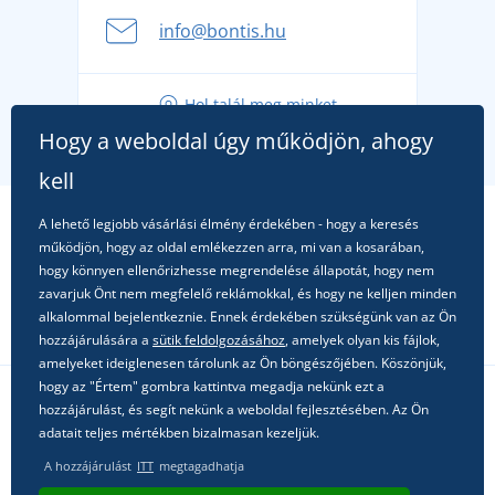
A nyári kaland a csomagolással kezdődik - készüljön
info@bontis.hu
fel a gondtalan nyaralásra
Tippek friss outfitekhez a gondtalan nyárért
Hol talál meg minket
A kedvenc City póló főszerepben: outfitek minden
Hogy a weboldal úgy működjön, ahogy
alkalomra!
kell
A lehető legjobb vásárlási élmény érdekében - hogy a keresés
működjön, hogy az oldal emlékezzen arra, mi van a kosarában,
hogy könnyen ellenőrizhesse megrendelése állapotát, hogy nem
zavarjuk Önt nem megfelelő reklámokkal, és hogy ne kelljen minden
alkalommal bejelentkeznie. Ennek érdekében szükségünk van az Ön
hozzájárulására a
sütik feldolgozásához
, amelyek olyan kis fájlok,
amelyeket ideiglenesen tárolunk az Ön böngészőjében. Köszönjük,
hogy az "Értem" gombra kattintva megadja nekünk ezt a
hozzájárulást, és segít nekünk a weboldal fejlesztésében. Az Ön
Kövessen minket a közösségi hálózatokon
adatait teljes mértékben bizalmasan kezeljük.
A hozzájárulást
ITT
megtagadhatja