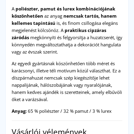
A
poliészter, pamut és lurex kombinációjának
köszönhetően
az anyag
nemcsak tartós, hanem
kellemes tapintású
is, és finom csillogása elegáns
megjelenést kölcsönöz. A
praktikus cipzáras
záródás
megkönnyíti és felgyorsítja a huzatcserét, így
könnyedén megváltoztathatja a dekorációt hangulata
vagy az évszak szerint.
Az egyedi gyártásnak köszönhetően több méret és
karácsonyi, illetve téli motívum közül választhat. Ez a
díszpárnahuzat nemcsak szép kiegészítője lehet
nappalijának, hálószobájának vagy nyaralójának,
hanem kedves ajándék is szeretteinek, amely elbűvöli
őket a varázsával.
Anyag:
65 % poliészter / 32 % pamut / 3 % lurex
Vásárlói vélemények