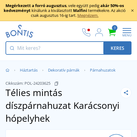
Megérkezett a forró augusztus
, vele együtt pedig
akár 50%-os
kedvezményt
kínálunk a kiválasztott
Malfini
termékekre. Az akció
csak augusztus 16-ig tart.
Megnézem.
0
MENU
KERES
Háztartás
Dekoratív párnák
Párnahuzatok
Cikkszám:
POL-24203625
Télies mintás
díszpárnahuzat
Karácsonyi
hópelyhek