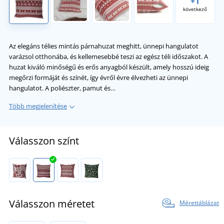
+1
következő
Az elegáns télies mintás párnahuzat meghitt, ünnepi hangulatot
varázsol otthonába, és kellemesebbé teszi az egész téli időszakot. A
huzat kiváló minőségű és erős anyagból készült, amely hosszú ideig
megőrzi formáját és színét, így évről évre élvezheti az ünnepi
hangulatot. A poliészter, pamut és…
Több megjelenítése
Válasszon színt
Válasszon méretet
Mérettáblázat