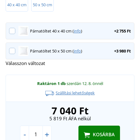
40 x 40 cm
50 x 50 cm
Párnatöltet 40 x 40 cm (
info
)
+2 755 Ft
Párnatöltet 50 x 50 cm (
info
)
+3 980 Ft
Válasszon változat
Raktáron
1 db
szerdán 12. 8.
önnél
Szállítási lehetőségek
7 040 Ft
5 819 Ft
ÁFA nélkül
-
+
KOSÁRBA