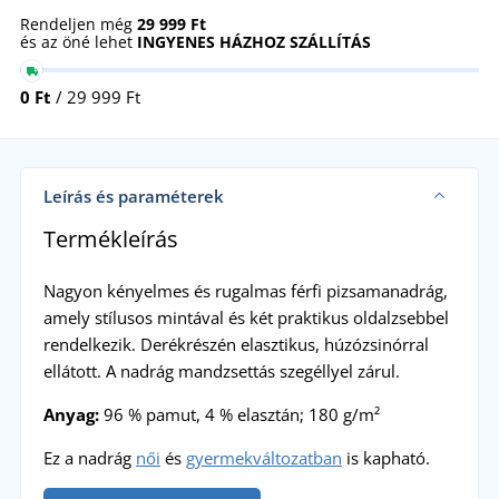
Rendeljen még
29 999 Ft
és az öné lehet
INGYENES HÁZHOZ SZÁLLÍTÁS
0 Ft
/ 29 999 Ft
Leírás és paraméterek
Termékleírás
Nagyon kényelmes és rugalmas férfi pizsamanadrág,
amely stílusos mintával és két praktikus oldalzsebbel
rendelkezik. Derékrészén elasztikus, húzózsinórral
ellátott. A nadrág mandzsettás szegéllyel zárul.
Anyag:
96 % pamut, 4 % elasztán; 180 g/m²
Ez a nadrág
női
és
gyermekváltozatban
is kapható.