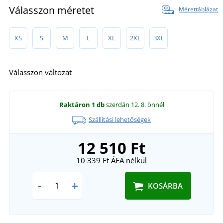
Válasszon méretet
Mérettáblázat
XS
S
M
L
XL
2XL
3XL
Válasszon változat
Raktáron
1 db
szerdán 12. 8.
önnél
Szállítási lehetőségek
12 510 Ft
10 339 Ft
ÁFA nélkül
-
+
KOSÁRBA