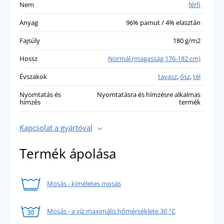
Nem
férfi
Anyag
96% pamut / 4% elasztán
Fajsúly
180 g/m2
Hossz
Normál (magasság 176-182 cm)
Évszakok
tavasz
,
ősz
,
tél
Nyomtatás és
Nyomtatásra és hímzésre alkalmas
hímzés
termék
Kapcsolat a gyártóval
Termék ápolása
Mosás - kíméletes mosás
Mosás - a víz maximális hőmérséklete 30 °C