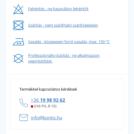
Fehérítés - ne használjon fehérítőt
Szárítás - nem szárítható szárítógépben
Vasalás - közepesen forró vasalás, max. 150 °C
Professzionális tisztítás - ne alkalmazzon
vegytisztítást.
Termékkel kapcsolatos kérdések
+36
19 98 92 62
(Hé-Pé, 8-16)
info@bontis.hu