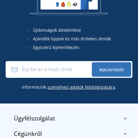
Újdonságok áttekintése
Ajándék tippek és más érdekes témák
Egyszerű kijelentkezés
BEJELENTKEZÉS
Információk
személyes adatok feldolgozására
.
Ügyfélszolgálat
Cégünkről
Kapcsolat