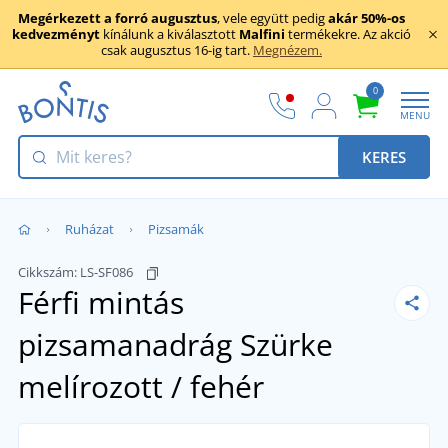
Megérkezett a forró augusztus
, vele együtt pedig
akár 50%-os
kedvezményt
kínálunk a kiválasztott
Malfini
termékekre. Az akció
csak augusztus 16-ig tart.
Megnézem.
0
MENU
KERES
Ruházat
Pizsamák
Cikkszám:
LS-SF086
Férfi mintás
pizsamanadrág
Szürke
melírozott / fehér