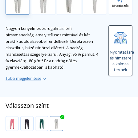
+7
következők
Nagyon kényelmes és rugalmas férfi
pizsamanadrág, amely stílusos mintával és két
praktikus oldalzsebbel rendelkezik. Derékrészén
elasztikus, húzózsinórral ellátott. A nadrág
Nyomtatásra
mandzsettás szegéllyel zárul. Anyag: 96 % pamut, 4
és hímzésre
% elasztán; 180 g/m² Ez a nadrág női és
alkalmas
gyermekváltozatban is kapható.
termék
Több megjelenítése
Válasszon színt