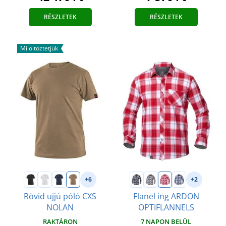
RÉSZLETEK
RÉSZLETEK
Mi öltöztetjük
+6
+2
Rövid ujjú póló CXS
Flanel ing ARDON
NOLAN
OPTIFLANNELS
RAKTÁRON
7 NAPON BELÜL