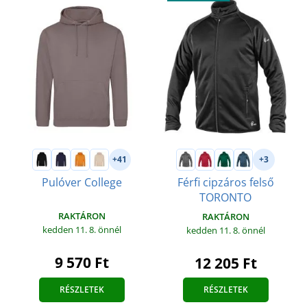
+41
+3
Pulóver College
Férfi cipzáros felső
TORONTO
RAKTÁRON
RAKTÁRON
kedden 11. 8.
önnél
kedden 11. 8.
önnél
9 570 Ft
12 205 Ft
RÉSZLETEK
RÉSZLETEK