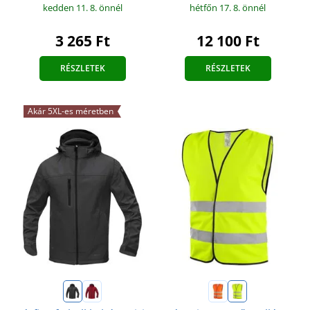
kedden 11. 8.
önnél
hétfőn 17. 8.
önnél
3 265 Ft
12 100 Ft
RÉSZLETEK
RÉSZLETEK
Akár 5XL-es méretben