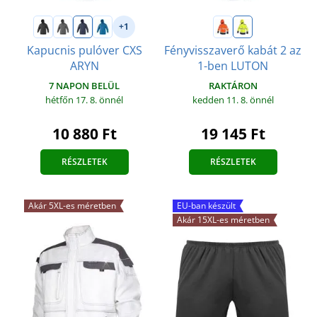
+1
Kapucnis pulóver CXS
Fényvisszaverő kabát 2 az
ARYN
1-ben LUTON
7 NAPON BELÜL
RAKTÁRON
hétfőn 17. 8.
önnél
kedden 11. 8.
önnél
10 880 Ft
19 145 Ft
RÉSZLETEK
RÉSZLETEK
Akár 5XL-es méretben
EU-ban készült
Akár 15XL-es méretben