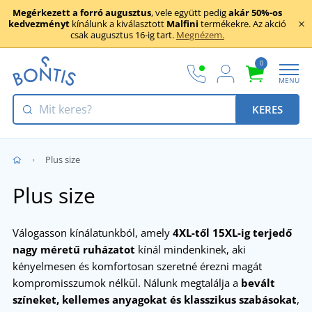
Megérkezett a forró augusztus
, vele együtt pedig
akár 50%-os
kedvezményt
kínálunk a kiválasztott
Malfini
termékekre. Az akció
csak augusztus 16-ig tart.
Megnézem.
0
MENU
KERES
Plus size
Plus size
Válogasson kínálatunkból, amely
4XL-től 15XL-ig terjedő
nagy méretű ruházatot
kínál mindenkinek, aki
kényelmesen és komfortosan szeretné érezni magát
kompromisszumok nélkül. Nálunk megtalálja a
bevált
színeket, kellemes anyagokat és klasszikus szabásokat
,