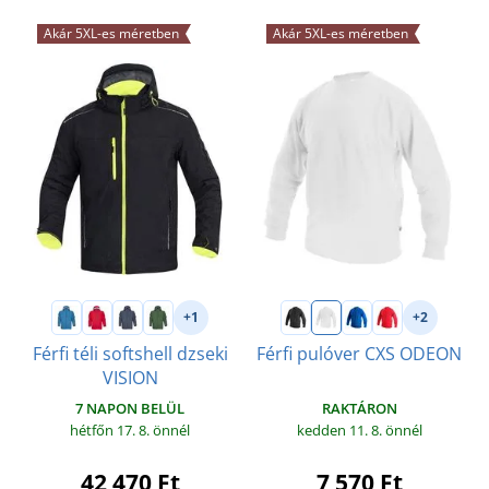
Akár 5XL-es méretben
Akár 5XL-es méretben
+1
+2
Férfi téli softshell dzseki
Férfi pulóver CXS ODEON
VISION
RAKTÁRON
7 NAPON BELÜL
kedden 11. 8.
önnél
hétfőn 17. 8.
önnél
7 570 Ft
42 470 Ft