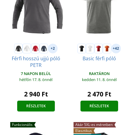
+2
+42
Férfi hosszú ujjú póló
Basic férfi póló
PETR
RAKTÁRON
7 NAPON BELÜL
kedden 11. 8.
önnél
hétfőn 17. 8.
önnél
2 470 Ft
2 940 Ft
RÉSZLETEK
RÉSZLETEK
Funkcionális
Akár 5XL-es méretben
Elasztikus