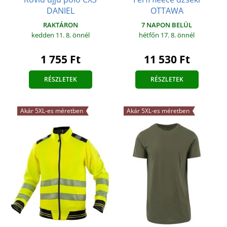
DANIEL
OTTAWA
RAKTÁRON
7 NAPON BELÜL
kedden 11. 8.
önnél
hétfőn 17. 8.
önnél
1 755 Ft
11 530 Ft
RÉSZLETEK
RÉSZLETEK
Akár 5XL-es méretben
Akár 5XL-es méretben