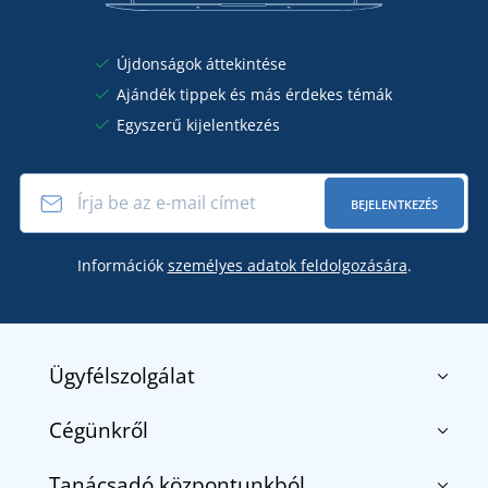
Újdonságok áttekintése
Ajándék tippek és más érdekes témák
Egyszerű kijelentkezés
BEJELENTKEZÉS
Információk
személyes adatok feldolgozására
.
Ügyfélszolgálat
Cégünkről
Kapcsolat
Általános szerződési feltételek
Tanácsadó központunkból
Rólunk