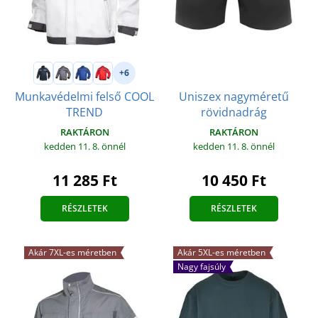
+6
Uniszex nagyméretű
Munkavédelmi felső COOL
rövidnadrág
TREND
RAKTÁRON
RAKTÁRON
kedden 11. 8.
önnél
kedden 11. 8.
önnél
10 450 Ft
11 285 Ft
RÉSZLETEK
RÉSZLETEK
Akár 7XL-es méretben
Akár 5XL-es méretben
Nagy fajsúly