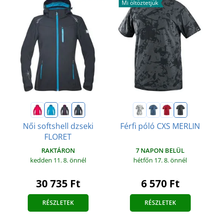
Mi öltöztetjük
Női softshell dzseki
Férfi póló CXS MERLIN
FLORET
7 NAPON BELÜL
RAKTÁRON
hétfőn 17. 8.
önnél
kedden 11. 8.
önnél
6 570 Ft
30 735 Ft
RÉSZLETEK
RÉSZLETEK