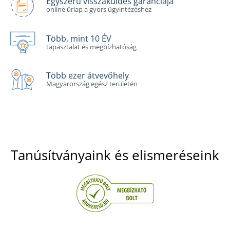
Egyszerű visszaküldés garanciája
online űrlap a gyors ügyintézéshez
Több, mint 10 ÉV
tapasztalat és megbízhatóság
Több ezer átvevőhely
Magyarország egész területén
Tanúsítványaink és elismeréseink