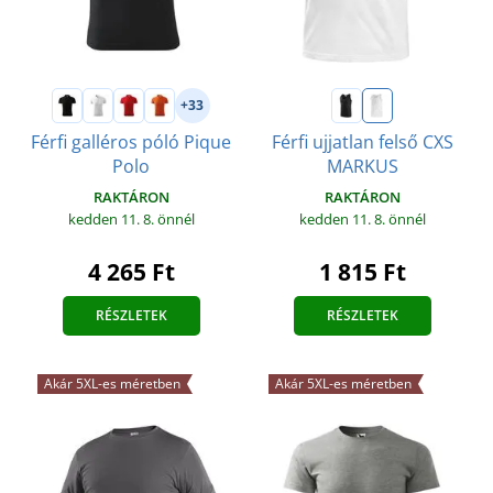
+33
Férfi galléros póló Pique
Férfi ujjatlan felső CXS
Polo
MARKUS
RAKTÁRON
RAKTÁRON
kedden 11. 8.
önnél
kedden 11. 8.
önnél
4 265 Ft
1 815 Ft
RÉSZLETEK
RÉSZLETEK
Akár 5XL-es méretben
Akár 5XL-es méretben