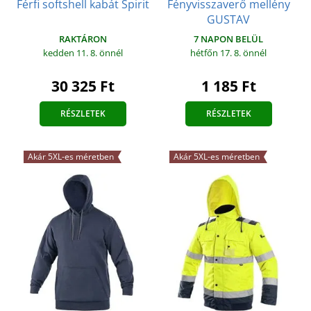
Férfi softshell kabát Spirit
Fényvisszaverő mellény
GUSTAV
RAKTÁRON
7 NAPON BELÜL
kedden 11. 8.
önnél
hétfőn 17. 8.
önnél
30 325 Ft
1 185 Ft
RÉSZLETEK
RÉSZLETEK
Akár 5XL-es méretben
Akár 5XL-es méretben