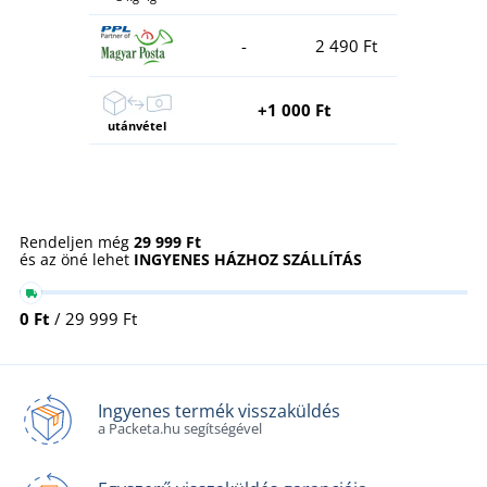
-
2 490 Ft
+1 000 Ft
utánvétel
Rendeljen még
29 999 Ft
és az öné lehet
INGYENES HÁZHOZ SZÁLLÍTÁS
0 Ft
/ 29 999 Ft
Ingyenes termék visszaküldés
a Packeta.hu segítségével