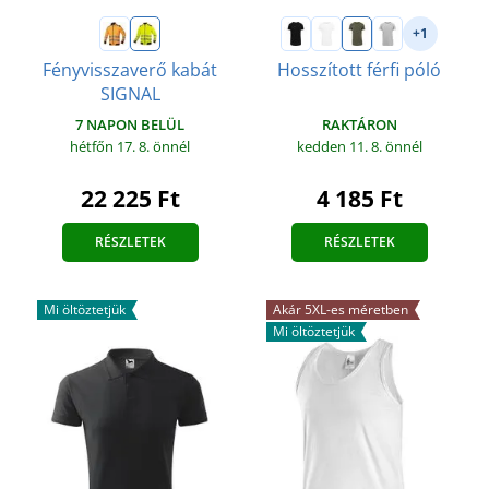
+1
Fényvisszaverő kabát
Hosszított férfi póló
SIGNAL
RAKTÁRON
7 NAPON BELÜL
kedden 11. 8.
önnél
hétfőn 17. 8.
önnél
4 185 Ft
22 225 Ft
RÉSZLETEK
RÉSZLETEK
Mi öltöztetjük
Akár 5XL-es méretben
Mi öltöztetjük