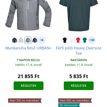
+6
+30
Munkaruha felső URBAN+
Férfi póló Heavy Oversize
Tee
7 NAPON BELÜL
RAKTÁRON
hétfőn 17. 8.
önnél
kedden 11. 8.
önnél
21 855 Ft
5 835 Ft
RÉSZLETEK
RÉSZLETEK
Akár 5XL-es méretben
Akár 6XL-es méretben
Mi öltöztetjük