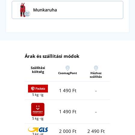
Munkaruha
Árak és szállítási módok
Szállítási
költség
CsomagPont
Házhoz
szállítás
1 490 Ft
-
5 kg -ig
1 490 Ft
-
5 kg -ig
2 000 Ft
2 490 Ft
3 kg -ig