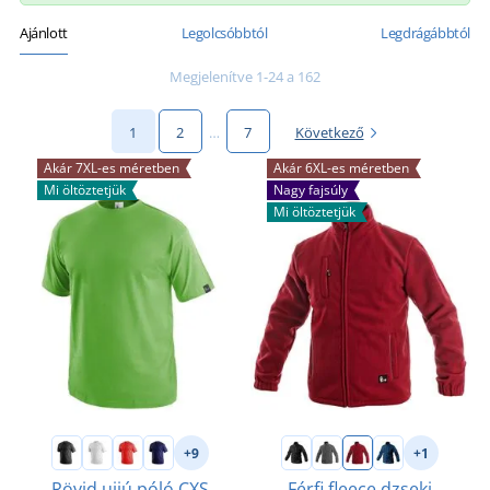
Ajánlott
Legolcsóbbtól
Legdrágábbtól
Megjelenítve 1-24 a 162
1
2
…
7
Következő
Akár 7XL-es méretben
Akár 6XL-es méretben
Mi öltöztetjük
Nagy fajsúly
Mi öltöztetjük
+9
+1
Rövid ujjú póló CXS
Férfi fleece dzseki