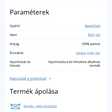
Paraméterek
Gyártó
Beechfield
Nem
férfi
,
női
Anyag
100% pamut
Évszakok
tavasz
,
nyár
,
ősz
Nyomtatás és
Nyomtatásra és hímzésre alkalmas
hímzés
termék
Kapcsolat a gyártóval
Termék ápolása
Mosás - nem mosható