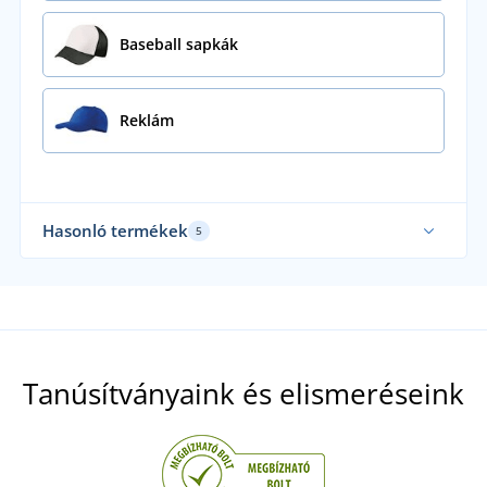
Baseball sapkák
Reklám
Hasonló termékek
5
Mi viseljük
Tanúsítványaink és elismeréseink