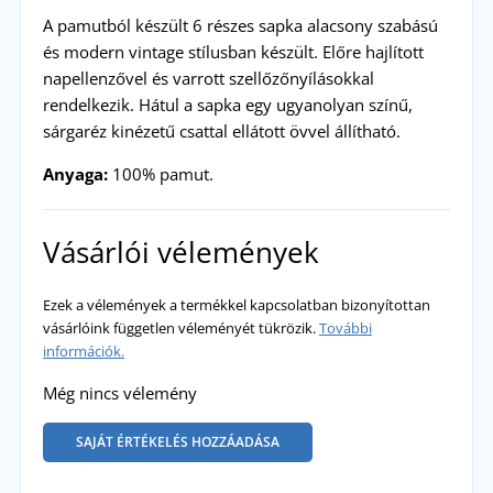
A pamutból készült 6 részes sapka alacsony szabású
és modern vintage stílusban készült. Előre hajlított
napellenzővel és varrott szellőzőnyílásokkal
rendelkezik. Hátul a sapka egy ugyanolyan színű,
sárgaréz kinézetű csattal ellátott övvel állítható.
Anyaga:
100% pamut.
Vásárlói vélemények
Ezek a vélemények a termékkel kapcsolatban bizonyítottan
vásárlóink független véleményét tükrözik.
További
információk.
Még nincs vélemény
SAJÁT ÉRTÉKELÉS HOZZÁADÁSA