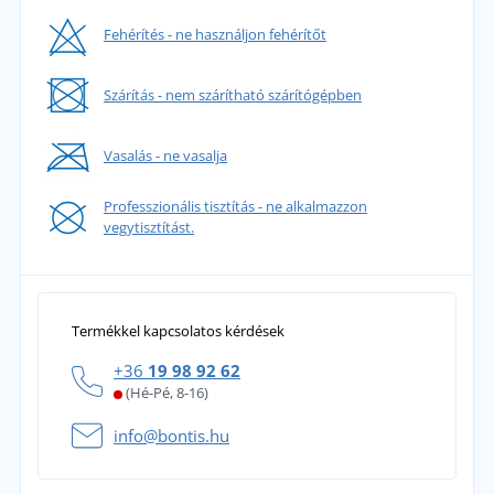
Fehérítés - ne használjon fehérítőt
Szárítás - nem szárítható szárítógépben
Vasalás - ne vasalja
Professzionális tisztítás - ne alkalmazzon
vegytisztítást.
Termékkel kapcsolatos kérdések
+36
19 98 92 62
(Hé-Pé, 8-16)
info@bontis.hu