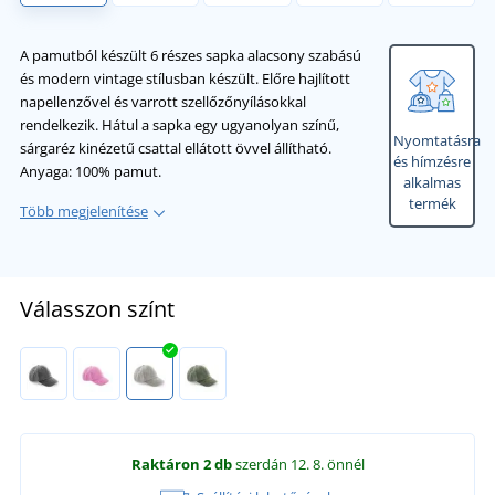
A pamutból készült 6 részes sapka alacsony szabású
és modern vintage stílusban készült. Előre hajlított
napellenzővel és varrott szellőzőnyílásokkal
rendelkezik. Hátul a sapka egy ugyanolyan színű,
Nyomtatásra
sárgaréz kinézetű csattal ellátott övvel állítható.
és hímzésre
Anyaga: 100% pamut.
alkalmas
termék
Több megjelenítése
Válasszon színt
Raktáron
2 db
szerdán 12. 8.
önnél