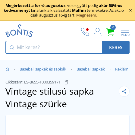
Megérkezett a forró augusztus
, vele együtt pedig
akár 50%-os
kedvezményt
kínálunk a kiválasztott
Malfini
termékekre. Az akció
csak augusztus 16-ig tart.
Megnézem.
0
MENU
KERES
Baseball sapkák és sapkák
Baseball sapkák
Reklám
Cikkszám:
LS-B655-1000359171
Vintage stílusú sapka
Vintage szürke