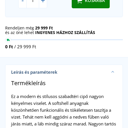
-
+
KOSÁRBA
Rendeljen még
29 999 Ft
és az öné lehet
INGYENES HÁZHOZ SZÁLLÍTÁS
0 Ft
/ 29 999 Ft
Leírás és paraméterek
Termékleírás
Ez a modern és stílusos szabadtéri cipő nagyon
kényelmes viselet. A softshell anyagnak
köszönhetően funkcionális és tökéletesen taszítja a
vizet. Tehát nem kell aggódni a nedves fűben való
járás miatt, a láb mindig száraz marad. Nagyon tartós