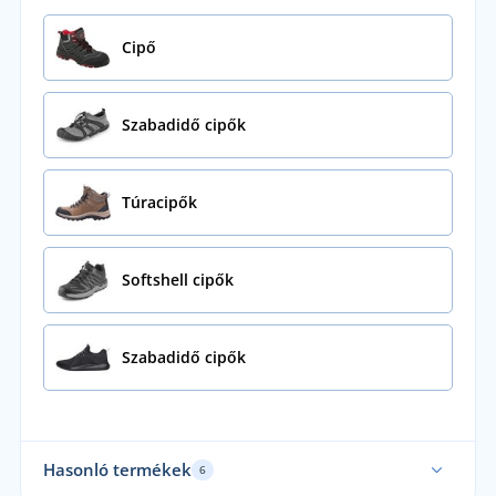
Cipő
Szabadidő cipők
Túracipők
Softshell cipők
Szabadidő cipők
Hasonló termékek
6