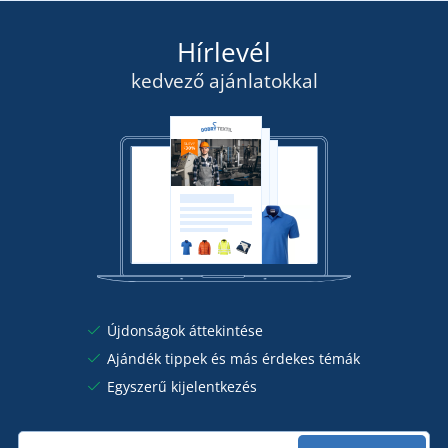
16 490 Ft
Hírlevél
RÉSZLETEK
kedvező ajánlatokkal
Újdonságok áttekintése
Ajándék tippek és más érdekes témák
Egyszerű kijelentkezés