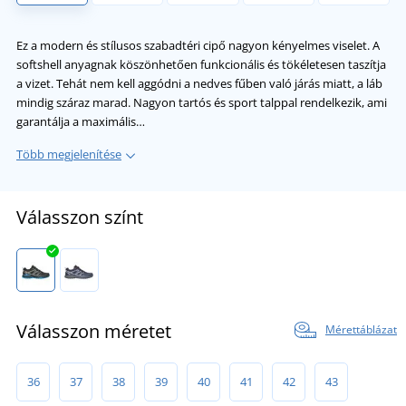
Ez a modern és stílusos szabadtéri cipő nagyon kényelmes viselet. A
softshell anyagnak köszönhetően funkcionális és tökéletesen taszítja
a vizet. Tehát nem kell aggódni a nedves fűben való járás miatt, a láb
mindig száraz marad. Nagyon tartós és sport talppal rendelkezik, ami
garantálja a maximális…
Több megjelenítése
Válasszon színt
Válasszon méretet
Mérettáblázat
36
37
38
39
40
41
42
43