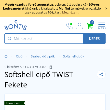
Megérkezett a forró augusztus
, vele együtt pedig
akár 50%-os
kedvezményt
kínálunk a kiválasztott
Malfini
termékekre. Az akció
csak augusztus 16-ig tart.
Megnézem.
0
MENU
KERES
Cipő
Szabadidő cipők
Softshell cipők
Cikkszám:
ARD-G3317/G3318
Softshell cipő TWIST
Fekete
Funkcionális