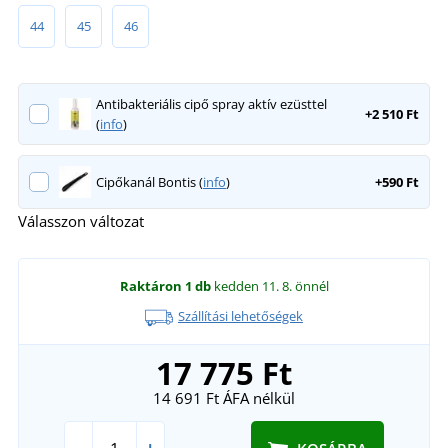
44
45
46
Antibakteriális cipő spray aktív ezüsttel
+2 510 Ft
(
info
)
Cipőkanál Bontis (
info
)
+590 Ft
Válasszon változat
Raktáron
1 db
kedden 11. 8.
önnél
Szállítási lehetőségek
17 775 Ft
14 691 Ft
ÁFA nélkül