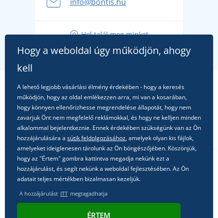
info@bontis.hu
fel a gondtalan nyaralásra
Tippek friss outfitekhez a gondtalan nyárért
Hol talál meg minket
A kedvenc City póló főszerepben: outfitek minden
Hogy a weboldal úgy működjön, ahogy
alkalomra!
kell
A lehető legjobb vásárlási élmény érdekében - hogy a keresés
működjön, hogy az oldal emlékezzen arra, mi van a kosarában,
hogy könnyen ellenőrizhesse megrendelése állapotát, hogy nem
zavarjuk Önt nem megfelelő reklámokkal, és hogy ne kelljen minden
alkalommal bejelentkeznie. Ennek érdekében szükségünk van az Ön
hozzájárulására a
sütik feldolgozásához
, amelyek olyan kis fájlok,
amelyeket ideiglenesen tárolunk az Ön böngészőjében. Köszönjük,
hogy az "Értem" gombra kattintva megadja nekünk ezt a
hozzájárulást, és segít nekünk a weboldal fejlesztésében. Az Ön
Kövessen minket a közösségi hálózatokon
adatait teljes mértékben bizalmasan kezeljük.
A hozzájárulást
ITT
megtagadhatja
ÉRTEM