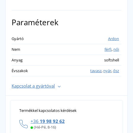
Paraméterek
Gyártó
Ardon
Nem
férfi
,
női
Anyag
softshell
Évszakok
tavasz
,
nyár
,
ősz
Kapcsolat a gyártóval
Termékkel kapcsolatos kérdések
+36
19 98 92 62
(Hé-Pé, 8-16)