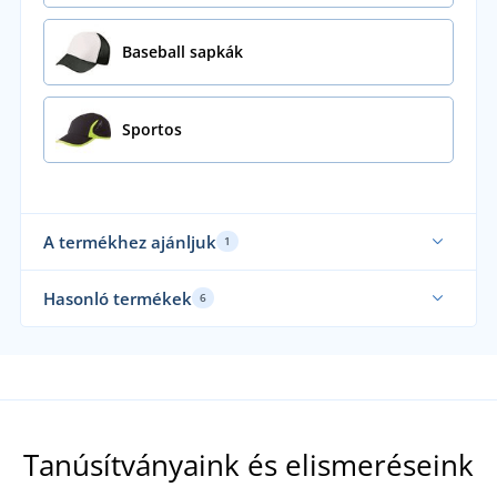
Baseball sapkák
Sportos
A termékhez ajánljuk
1
Funkcionális
Hasonló termékek
6
Újdonság
Mi viseljük
Tanúsítványaink és elismeréseink