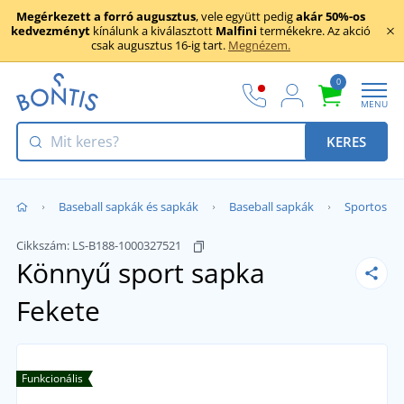
Megérkezett a forró augusztus
, vele együtt pedig
akár 50%-os
kedvezményt
kínálunk a kiválasztott
Malfini
termékekre. Az akció
csak augusztus 16-ig tart.
Megnézem.
0
MENU
KERES
Baseball sapkák és sapkák
Baseball sapkák
Sportos
Cikkszám:
LS-B188-1000327521
Könnyű sport sapka
Fekete
Funkcionális