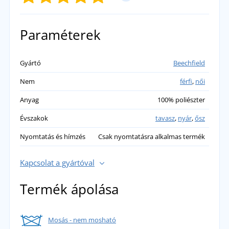
SAJÁT ÉRTÉKELÉS HOZZÁADÁSA
Paraméterek
B
Gyártó
Beechfield
Nagyon szép sapka, alig várom a nyarat.
Nem
férfi
,
női
Csodálatos anyag, könnyű, légáteresztő.
přidáno 28.03.2024
Anyag
100% poliészter
Évszakok
tavasz
,
nyár
,
ősz
Nyomtatás és hímzés
Csak nyomtatásra alkalmas termék
Kapcsolat a gyártóval
Termék ápolása
Mosás - nem mosható