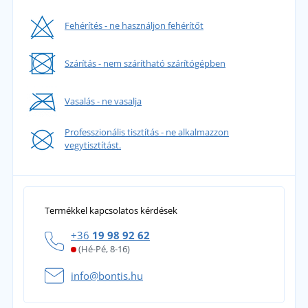
Fehérítés - ne használjon fehérítőt
Szárítás - nem szárítható szárítógépben
Vasalás - ne vasalja
Professzionális tisztítás - ne alkalmazzon
vegytisztítást.
Termékkel kapcsolatos kérdések
+36
19 98 92 62
(Hé-Pé, 8-16)
info@bontis.hu