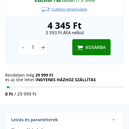
Raktáron
1 db
kedden 11. 8.
önnél
Szállítási lehetőségek
4 345 Ft
3 593 Ft
ÁFA nélkül
-
+
KOSÁRBA
Rendeljen még
29 999 Ft
és az öné lehet
INGYENES HÁZHOZ SZÁLLÍTÁS
0 Ft
/ 29 999 Ft
Leírás és paraméterek