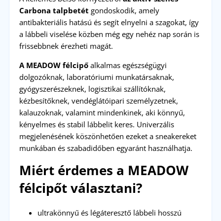
Carbona talpbetét
gondoskodik, amely
antibakteriális hatású és segít elnyelni a szagokat, így
a lábbeli viselése közben még egy nehéz nap során is
frissebbnek érezheti magát.
A MEADOW félcipő
alkalmas egészségügyi
dolgozóknak, laboratóriumi munkatársaknak,
gyógyszerészeknek, logisztikai szállítóknak,
kézbesítőknek, vendéglátóipari személyzetnek,
kalauzoknak, valamint mindenkinek, aki könnyű,
kényelmes és stabil lábbelit keres. Univerzális
megjelenésének köszönhetően ezeket a sneakereket
munkában és szabadidőben egyaránt használhatja.
Miért érdemes a MEADOW
félcipőt választani?
ultrakönnyű és légáteresztő lábbeli hosszú