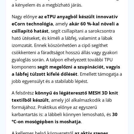
a kényelem és a megbízható járás.
Nagy előnye
az eTPU anyagból készült innovatív
eCorn technológia
, amely
akár 60 %-kal növeli a
csillapító hatást
, segít csillapítani a sarokcsontra
ható ütéseket, és kíméli a lábfej, valamint a lábak
izomzatát. Ennek köszönhetően a cipő segíthet
csökkenteni a fáradtságot hosszú állás vagy gyakori
gyaloglás során. A talpon elhelyezett további TPU
komponens
segít megelőzni a szupinációt, vagyis
a lábfej túlzott kifelé dőlését
. Emellett támogatja a
jobb egyensúlyt és a stabilabb lépést.
A felsőrész
könnyű és légáteresztő MESH 3D knit
textilből készült
, amely jól alkalmazkodik a láb
formájához. Praktikus előnye az egyszerű
karbantartás is: a lábbeli könnyen lemosható, és
30
°C-on mosógépben is moshatja
.
A kellemes belső környezetről
az aktív szenes