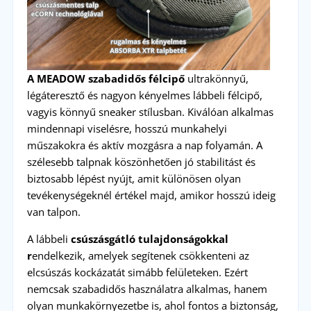
A MEADOW szabadidős félcipő
ultrakönnyű,
légáteresztő és nagyon kényelmes lábbeli félcipő,
vagyis könnyű sneaker stílusban. Kiválóan alkalmas
mindennapi viselésre, hosszú munkahelyi
műszakokra és aktív mozgásra a nap folyamán. A
szélesebb talpnak köszönhetően jó stabilitást és
biztosabb lépést nyújt, amit különösen olyan
tevékenységeknél értékel majd, amikor hosszú ideig
van talpon.
A lábbeli
csúszásgátló tulajdonságokkal
r
endelkezik, amelyek segítenek csökkenteni az
elcsúszás kockázatát simább felületeken. Ezért
nemcsak szabadidős használatra alkalmas, hanem
olyan munkakörnyezetbe is, ahol fontos a biztonság,