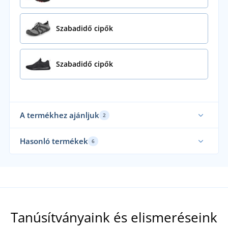
Szabadidő cipők
Szabadidő cipők
A termékhez ajánljuk
2
Új
Hasonló termékek
6
Tanúsítványaink és elismeréseink