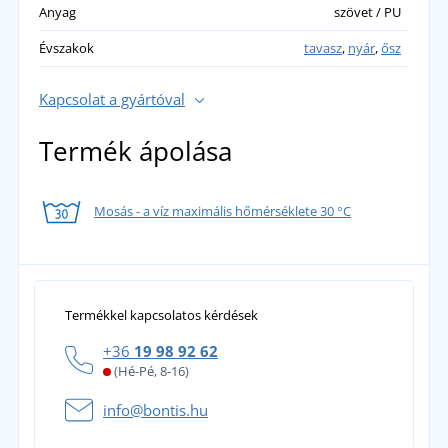
Anyag
szövet / PU
Évszakok
tavasz
,
nyár
,
ősz
Kapcsolat a gyártóval
Termék ápolása
Mosás - a víz maximális hőmérséklete 30 °C
Termékkel kapcsolatos kérdések
+36
19 98 92 62
(Hé-Pé, 8-16)
info@bontis.hu