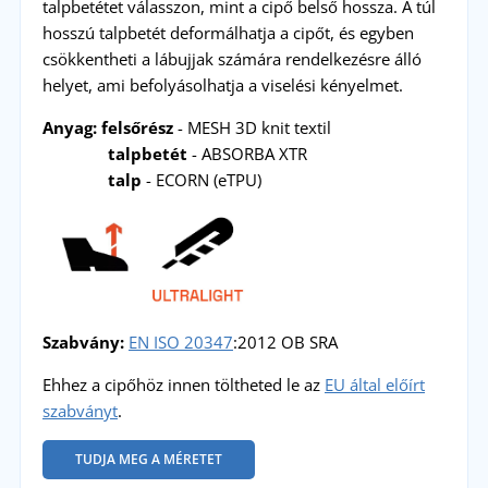
talpbetétet válasszon, mint a cipő belső hossza. A túl
hosszú talpbetét deformálhatja a cipőt, és egyben
csökkentheti a lábujjak számára rendelkezésre álló
helyet, ami befolyásolhatja a viselési kényelmet.
Anyag: felsőrész
- MESH 3D knit textil
talpbetét
- ABSORBA XTR
talp
- ECORN (eTPU)
Szabvány:
EN ISO 20347
:2012 OB SRA
Ehhez a cipőhöz innen töltheted le az
EU által előírt
szabványt
.
TUDJA MEG A MÉRETET