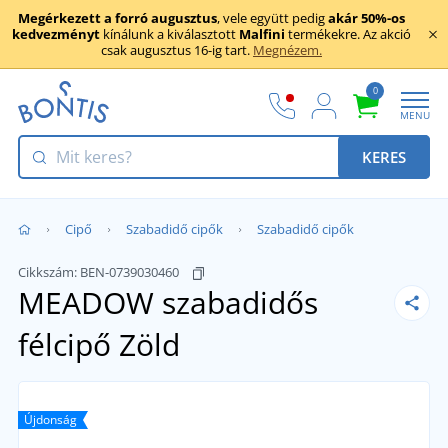
Megérkezett a forró augusztus
, vele együtt pedig
akár 50%-os
kedvezményt
kínálunk a kiválasztott
Malfini
termékekre. Az akció
csak augusztus 16-ig tart.
Megnézem.
0
MENU
KERES
Cipő
Szabadidő cipők
Szabadidő cipők
Cikkszám:
BEN-0739030460
MEADOW szabadidős
félcipő
Zöld
Újdonság