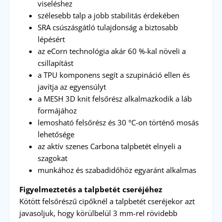
viseléshez
szélesebb talp a jobb stabilitás érdekében
SRA csúszásgátló tulajdonság a biztosabb
lépésért
az eCorn technológia akár 60 %-kal növeli a
csillapítást
a TPU komponens segít a szupináció ellen és
javítja az egyensúlyt
a MESH 3D knit felsőrész alkalmazkodik a láb
formájához
lemosható felsőrész és 30 °C-on történő mosás
lehetősége
az aktív szenes Carbona talpbetét elnyeli a
szagokat
munkához és szabadidőhöz egyaránt alkalmas
Figyelmeztetés a talpbetét cseréjéhez
Kötött felsőrészű cipőknél a talpbetét cseréjekor azt
javasoljuk, hogy körülbelül 3 mm-rel rövidebb