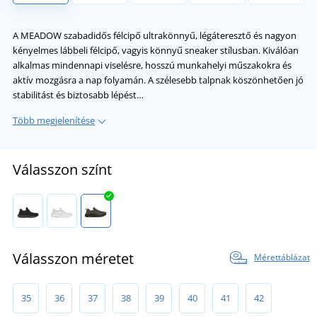
A MEADOW szabadidős félcipő ultrakönnyű, légáteresztő és nagyon
kényelmes lábbeli félcipő, vagyis könnyű sneaker stílusban. Kiválóan
alkalmas mindennapi viselésre, hosszú munkahelyi műszakokra és
aktív mozgásra a nap folyamán. A szélesebb talpnak köszönhetően jó
stabilitást és biztosabb lépést…
Több megjelenítése
Válasszon színt
Válasszon méretet
Mérettáblázat
35
36
37
38
39
40
41
42