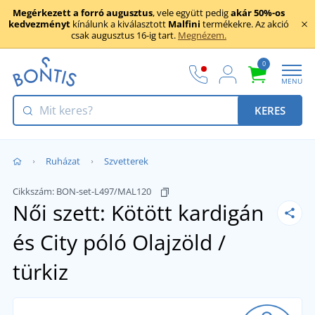
Megérkezett a forró augusztus
, vele együtt pedig
akár 50%-os
kedvezményt
kínálunk a kiválasztott
Malfini
termékekre. Az akció
csak augusztus 16-ig tart.
Megnézem.
0
MENU
KERES
Ruházat
Szvetterek
Cikkszám:
BON-set-L497/MAL120
Női szett: Kötött kardigán
és City póló
Olajzöld /
türkiz