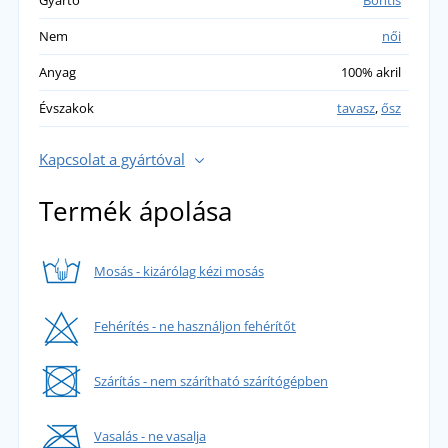
Nem
női
Anyag
100% akril
Évszakok
tavasz
,
ősz
Kapcsolat a gyártóval
Termék ápolása
Mosás - kizárólag kézi mosás
Fehérítés - ne használjon fehérítőt
Szárítás - nem szárítható szárítógépben
Vasalás - ne vasalja