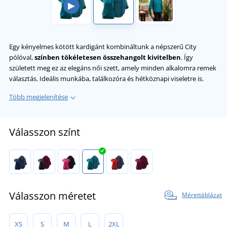
▶
Egy kényelmes kötött kardigánt kombináltunk a népszerű City
pólóval,
színben tökéletesen összehangolt kivitelben
. Így
született meg ez az elegáns női szett, amely minden alkalomra remek
választás. Ideális munkába, találkozóra és hétköznapi viseletre is.
Több megjelenítése
Válasszon színt
Válasszon méretet
Mérettáblázat
XS
S
M
L
2XL