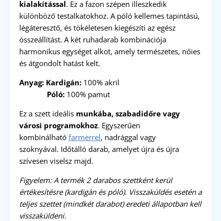
kialakítással
. Ez a fazon szépen illeszkedik
különböző testalkatokhoz. A póló kellemes tapintású,
légáteresztő, és tökéletesen kiegészíti az egész
összeállítást. A két ruhadarab kombinációja
harmonikus egységet alkot, amely természetes, nőies
és átgondolt hatást kelt.
Anyag: Kardigán:
100% akril
Póló:
100% pamut
Ez a szett ideális
munkába, szabadidőre vagy
városi programokhoz
. Egyszerűen
kombinálható
farmerrel
, nadrággal vagy
szoknyával. Időtálló darab, amelyet újra és újra
szívesen viselsz majd.
Figyelem: A termék 2 darabos szettként kerül
értékesítésre (kardigán és póló). Visszaküldés esetén a
teljes szettet (mindkét darabot) eredeti állapotban kell
visszaküldeni.