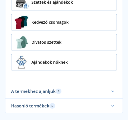
Szettek és ajándékok
Kedvező csomagok
Divatos szettek
Ajándékok nőknek
A termékhez ajánljuk
5
Mi viseljük
Mi 
Hasonló termékek
5
Új
Csehországban készült
Mi 
Mi öltöztetjük