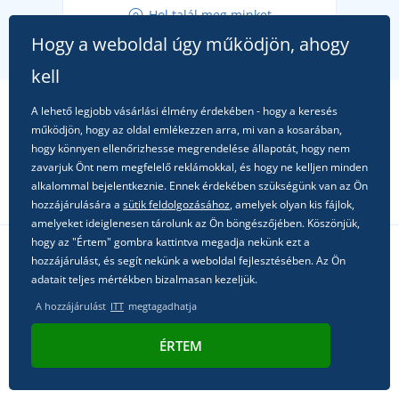
Hol talál meg minket
A kedvenc City póló főszerepben: outfitek minden
Hogy a weboldal úgy működjön, ahogy
alkalomra!
kell
A lehető legjobb vásárlási élmény érdekében - hogy a keresés
működjön, hogy az oldal emlékezzen arra, mi van a kosarában,
hogy könnyen ellenőrizhesse megrendelése állapotát, hogy nem
zavarjuk Önt nem megfelelő reklámokkal, és hogy ne kelljen minden
alkalommal bejelentkeznie. Ennek érdekében szükségünk van az Ön
hozzájárulására a
sütik feldolgozásához
, amelyek olyan kis fájlok,
amelyeket ideiglenesen tárolunk az Ön böngészőjében. Köszönjük,
hogy az "Értem" gombra kattintva megadja nekünk ezt a
hozzájárulást, és segít nekünk a weboldal fejlesztésében. Az Ön
Kövessen minket a közösségi hálózatokon
adatait teljes mértékben bizalmasan kezeljük.
A hozzájárulást
ITT
megtagadhatja
ÉRTEM
© 2011 - 2026, Dual Trade s.r.o. | Technikailag biztosítja
Simplia.cz
.