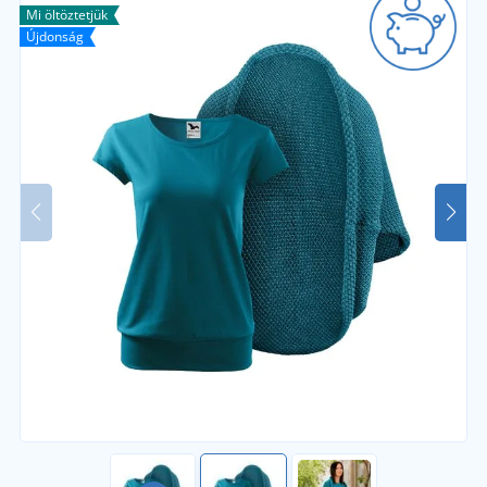
Mi öltöztetjük
Újdonság