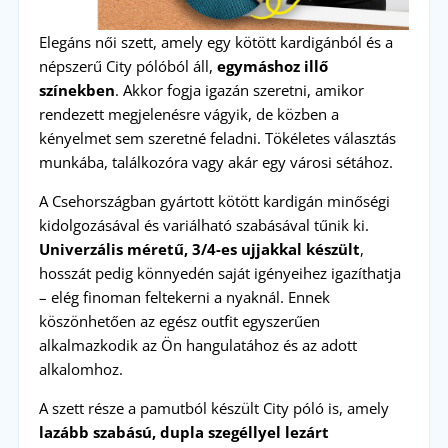
Elegáns női szett, amely egy kötött kardigánból és a
népszerű City pólóból áll,
egymáshoz illő
színekben
. Akkor fogja igazán szeretni, amikor
rendezett megjelenésre vágyik, de közben a
kényelmet sem szeretné feladni. Tökéletes választás
munkába, találkozóra vagy akár egy városi sétához.
A Csehországban gyártott kötött kardigán minőségi
kidolgozásával és variálható szabásával tűnik ki.
Univerzális méretű, 3/4-es ujjakkal készült
,
hosszát pedig könnyedén saját igényeihez igazíthatja
– elég finoman feltekerni a nyaknál. Ennek
köszönhetően az egész outfit egyszerűen
alkalmazkodik az Ön hangulatához és az adott
alkalomhoz.
A szett része a pamutból készült City póló is, amely
lazább szabású, dupla szegéllyel lezárt