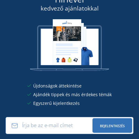
RÉSZLETEK
kedvező ajánlatokkal
Újdonságok áttekintése
Ajándék tippek és más érdekes témák
Egyszerű kijelentkezés
BEJELENTKEZÉS