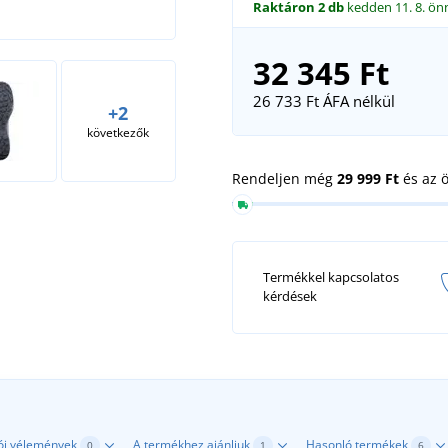
Raktáron
2 db
kedden 11. 8.
ön
32 345 Ft
26 733 Ft
ÁFA nélkül
+2
következők
Rendeljen még
29 999 Ft
és az 
Termékkel kapcsolatos
kérdések
ói vélemények
A termékhez ajánljuk
Hasonló termékek
0
1
6