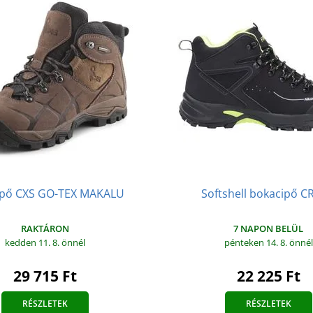
ipő CXS GO-TEX MAKALU
Softshell bokacipő C
RAKTÁRON
7 NAPON BELÜL
kedden 11. 8.
önnél
pénteken 14. 8.
önnél
29 715 Ft
22 225 Ft
RÉSZLETEK
RÉSZLETEK