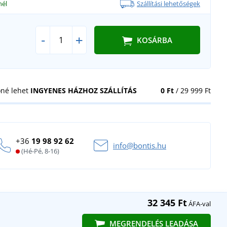
nél
Szállítási lehetőségek
-
+
KOSÁRBA
öné lehet
INGYENES HÁZHOZ SZÁLLÍTÁS
0 Ft
/ 29 999 Ft
+36
19 98 92 62
info@bontis.hu
(Hé-Pé, 8-16)
32 345 Ft
ÁFA-val
MEGRENDELÉS LEADÁSA