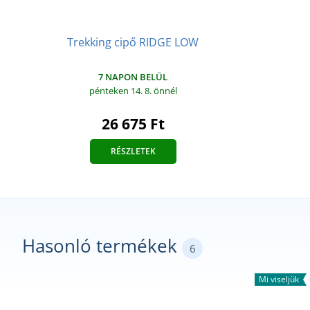
Trekking cipő RIDGE LOW
7 NAPON BELÜL
pénteken 14. 8.
önnél
26 675 Ft
RÉSZLETEK
Hasonló termékek
6
Mi viseljük