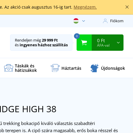
. Az akció csak augusztus 16-ig tart.
Megnézem.
Fiókom
0
0 Ft
Rendeljen még
29 999 Ft
és
ingyenes házhoz szállítás
ÁFA-val
Táskák és
Háztartás
Újdonságok
hátizsákok
 RIDGE HIGH
38
 trekking bokacipő kiváló választás szabadtéri
 terepen is. A cipő szára magasabb, erős boka résszel és