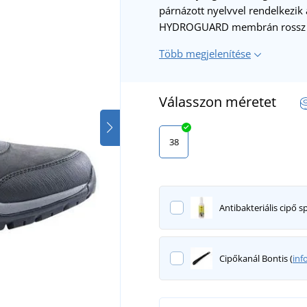
párnázott nyelvvel rendelkezik
HYDROGUARD membrán rossz id
Több megjelenítése
Válasszon méretet
38
Antibakteriális cipő sp
Cipőkanál Bontis (
inf