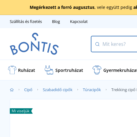
Megérkezett a forró augusztus
, vele együtt pedig
a
Szállítás és fizetés
Blog
Kapcsolat
Ruházat
Sportruházat
Gyermekruháza
Cipő
Szabadidő cipők
Túracipők
Trekking cipő
Mi viseljük