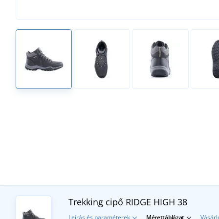
Trekking cipő RIDGE HIGH
38
Leírás és paraméterek
Mérettáblázat
Vásárl