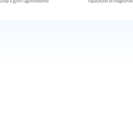
 űrlap a gyors ügyintézéshez
tapasztalat és megbízha