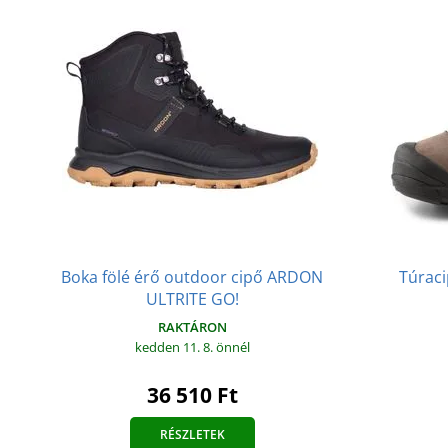
Boka fölé érő outdoor cipő ARDON
Túrac
ULTRITE GO!
RAKTÁRON
kedden 11. 8.
önnél
36 510 Ft
RÉSZLETEK