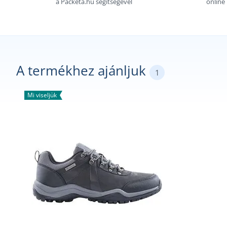
a Packeta.hu segítségével
online
A termékhez ajánljuk
1
Mi viseljük