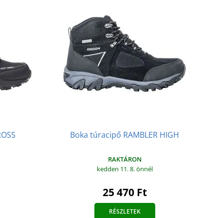
ROSS
Boka túracipő RAMBLER HIGH
RAKTÁRON
kedden 11. 8.
önnél
25 470 Ft
RÉSZLETEK