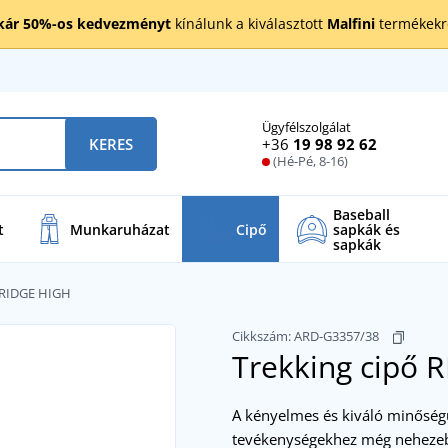
kár 50%-os kedvezményt
kínálunk a kiválasztott
Malfini
termékekre
Ügyfélszolgálat
+36
19 98 92 62
KERES
(Hé-Pé, 8-16)
Baseball
t
Munkaruházat
Cipő
sapkák és
sapkák
 RIDGE HIGH
Cikkszám:
ARD-G3357/38
Trekking cipő
A kényelmes és kiváló minőségű
tevékenységekhez még nehezebb