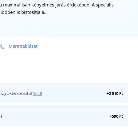
 a maximálisan kényelmes járás érdekében. A speciális
őben is biztosítja a…
Mérettáblázat
ray aktív ezüsttel (
info
)
+2 510 Ft
o
)
+590 Ft