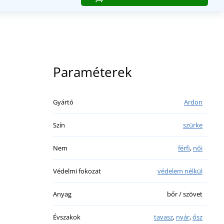
Paraméterek
Gyártó
Ardon
Szín
szürke
Nem
férfi
,
női
Védelmi fokozat
védelem nélkül
Anyag
bőr / szövet
Évszakok
tavasz
,
nyár
,
ősz