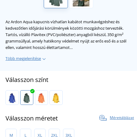
Az Ardon Aqua kapucnis vízhatlan kabátot munkavégzéshez és
kedvezőtlen időjárási körülmények közötti mozgáshoz tervezték.
Tartós, vízálló Plavitex (PVC/poliészter) anyagból készül, 350 g/m²
grammsúllyal, amely hatékony védelmet nyújt az erős eső és a szél
ellen, valamint hosszú élettartamot…
Több megjelenítése
Válasszon színt
Válasszon méretet
Mérettáblázat
M
L
XL
2XL
3XL