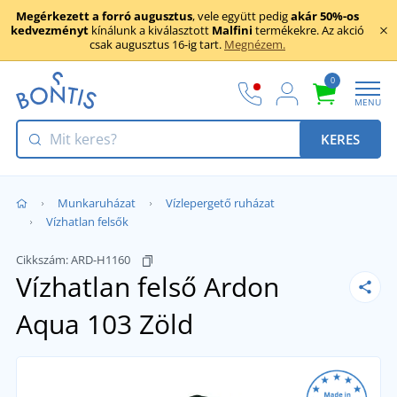
Megérkezett a forró augusztus
, vele együtt pedig
akár 50%-os
kedvezményt
kínálunk a kiválasztott
Malfini
termékekre. Az akció
csak augusztus 16-ig tart.
Megnézem.
0
MENU
KERES
Munkaruházat
Vízlepergető ruházat
Vízhatlan felsők
Cikkszám:
ARD-H1160
Vízhatlan felső Ardon
Aqua 103
Zöld