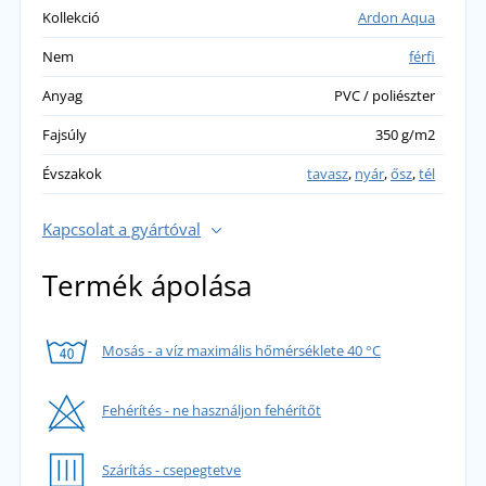
Kollekció
Ardon Aqua
Nem
férfi
Anyag
PVC / poliészter
Fajsúly
350 g/m2
Évszakok
tavasz
,
nyár
,
ősz
,
tél
Kapcsolat a gyártóval
Termék ápolása
Mosás - a víz maximális hőmérséklete 40 °C
Fehérítés - ne használjon fehérítőt
Szárítás - csepegtetve