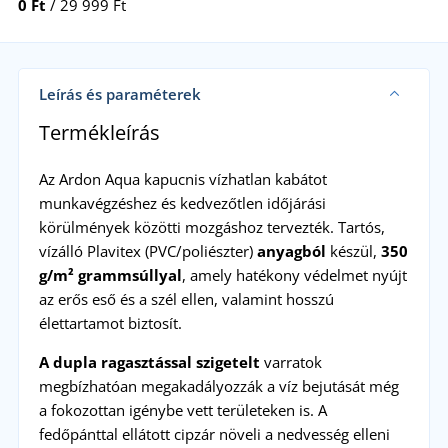
0 Ft
/ 29 999 Ft
Leírás és paraméterek
Termékleírás
Az Ardon Aqua kapucnis vízhatlan kabátot
munkavégzéshez és kedvezőtlen időjárási
körülmények közötti mozgáshoz tervezték. Tartós,
vízálló Plavitex (PVC/poliészter)
anyagból
készül,
350
g/m² grammsúllyal
, amely hatékony védelmet nyújt
az erős eső és a szél ellen, valamint hosszú
élettartamot biztosít.
A dupla ragasztással szigetelt
varratok
megbízhatóan megakadályozzák a víz bejutását még
a fokozottan igénybe vett területeken is. A
fedőpánttal ellátott cipzár növeli a nedvesség elleni