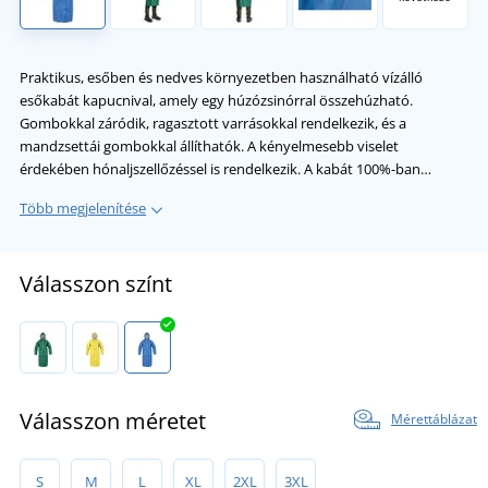
Praktikus, esőben és nedves környezetben használható vízálló
esőkabát kapucnival, amely egy húzózsinórral összehúzható.
Gombokkal záródik, ragasztott varrásokkal rendelkezik, és a
mandzsettái gombokkal állíthatók. A kényelmesebb viselet
érdekében hónaljszellőzéssel is rendelkezik. A kabát 100%-ban…
Több megjelenítése
Válasszon színt
Válasszon méretet
Mérettáblázat
S
M
L
XL
2XL
3XL