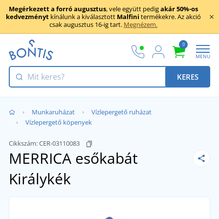
Megérkezett a forró augusztus
, vele együtt pedig
akár 50%-os
kedvezményt
kínálunk a kiválasztott
Malfini
termékekre. Az akció
csak augusztus 16-ig tart.
Megnézem.
0
MENU
KERES
Munkaruházat
Vízlepergető ruházat
Vízlepergető köpenyek
Cikkszám:
CER-03110083
MERRICA esőkabát
Királykék