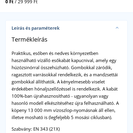
0 Ft
/ 29 999 Ft
Leírás és paraméterek
Termékleírás
Praktikus, esőben és nedves környezetben
használható vízálló esőkabát kapucnival, amely egy
húzózsinórral összehúzható. Gombokkal záródik,
ragasztott varrásokkal rendelkezik, és a mandzsettái
gombokkal állíthatók. A kényelmesebb viselet
érdekében hónaljszellőzéssel is rendelkezik. A kabát
100%-ban újrahasznosítható - ugyanolyan vagy
hasonló modell elkészítéséhez újra felhasználható. A
köpeny 13 000 mm vízoszlop-nyomásnak áll ellen,
illetve mosható is (legfeljebb 5 mosási ciklusban).
Szabvány: EN 343 (21X)