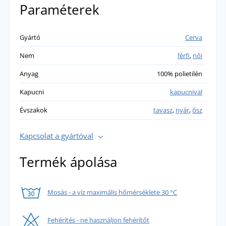
Paraméterek
Gyártó
Cerva
Nem
férfi
,
női
Anyag
100% polietilén
Kapucni
kapucnival
Évszakok
tavasz
,
nyár
,
ősz
Kapcsolat a gyártóval
Termék ápolása
Mosás - a víz maximális hőmérséklete 30 °C
Fehérítés - ne használjon fehérítőt