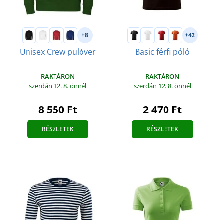
+8
+42
Unisex Crew pulóver
Basic férfi póló
RAKTÁRON
RAKTÁRON
szerdán 12. 8.
önnél
szerdán 12. 8.
önnél
8 550 Ft
2 470 Ft
RÉSZLETEK
RÉSZLETEK