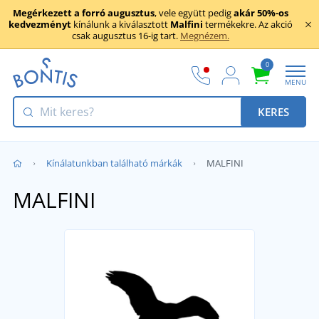
Megérkezett a forró augusztus
, vele együtt pedig
akár 50%-os
kedvezményt
kínálunk a kiválasztott
Malfini
termékekre. Az akció
csak augusztus 16-ig tart.
Megnézem.
0
MENU
KERES
Kínálatunkban található márkák
MALFINI
MALFINI