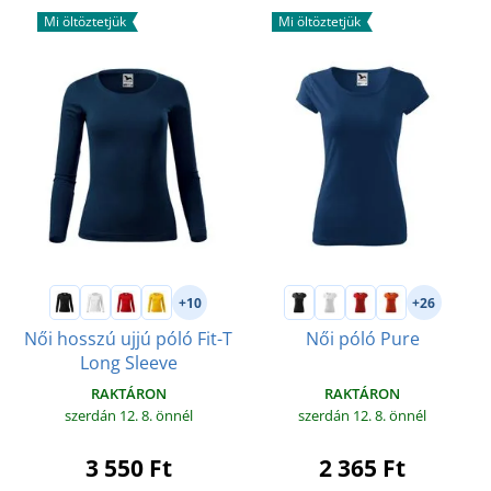
Mi öltöztetjük
Mi öltöztetjük
+10
+26
Női hosszú ujjú póló Fit-T
Női póló Pure
Long Sleeve
RAKTÁRON
RAKTÁRON
szerdán 12. 8.
önnél
szerdán 12. 8.
önnél
2 365 Ft
3 550 Ft