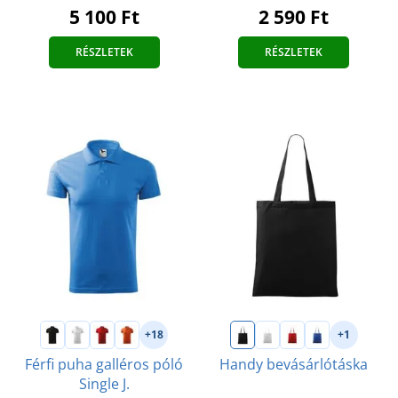
5 100 Ft
2 590 Ft
RÉSZLETEK
RÉSZLETEK
+18
+1
Férfi puha galléros póló
Handy bevásárlótáska
Single J.