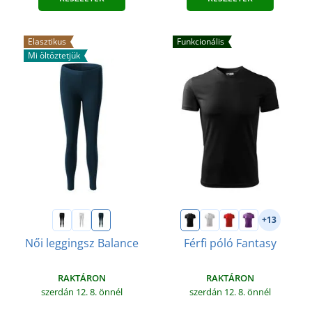
Elasztikus
Funkcionális
Mi öltöztetjük
+13
Női leggingsz Balance
Férfi póló Fantasy
RAKTÁRON
RAKTÁRON
szerdán 12. 8.
önnél
szerdán 12. 8.
önnél