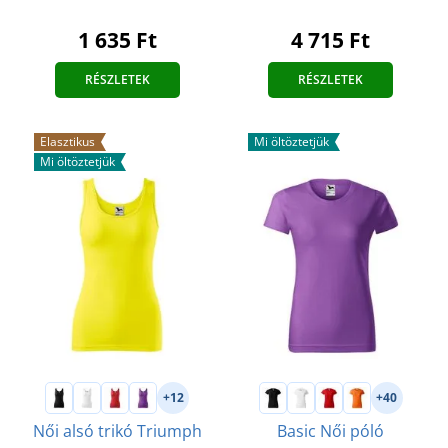
1 635 Ft
4 715 Ft
RÉSZLETEK
RÉSZLETEK
Elasztikus
Mi öltöztetjük
Mi öltöztetjük
+12
+40
Női alsó trikó Triumph
Basic Női póló