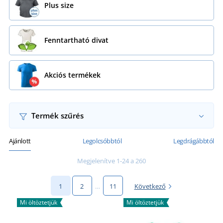
Plus size
Fenntartható divat
Akciós termékek
Termék szűrés
Ajánlott
Legolcsóbbtól
Legdrágábbtól
Megjelenítve 1-24 a 260
1
2
…
11
Következő
Mi öltöztetjük
Mi öltöztetjük