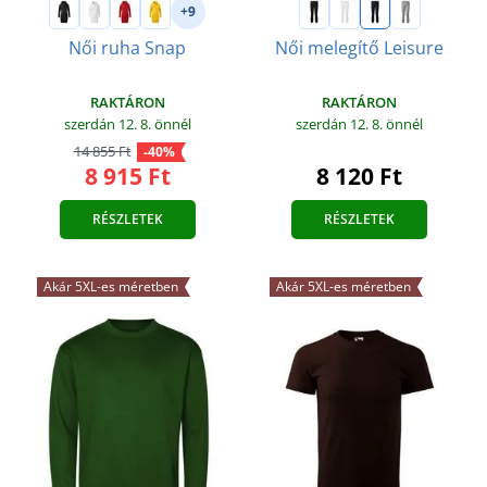
+9
Női ruha Snap
Női melegítő Leisure
RAKTÁRON
RAKTÁRON
szerdán 12. 8.
önnél
szerdán 12. 8.
önnél
14 855 Ft
-40%
8 915 Ft
8 120 Ft
RÉSZLETEK
RÉSZLETEK
Akár 5XL-es méretben
Akár 5XL-es méretben