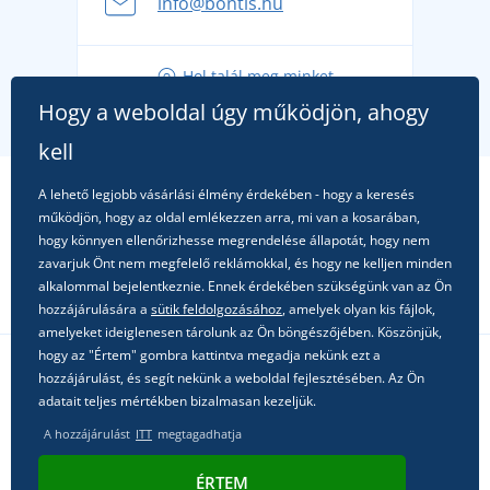
info@bontis.hu
fel a gondtalan nyaralásra
Tippek friss outfitekhez a gondtalan nyárért
Hol talál meg minket
A kedvenc City póló főszerepben: outfitek minden
Hogy a weboldal úgy működjön, ahogy
alkalomra!
kell
A lehető legjobb vásárlási élmény érdekében - hogy a keresés
működjön, hogy az oldal emlékezzen arra, mi van a kosarában,
hogy könnyen ellenőrizhesse megrendelése állapotát, hogy nem
zavarjuk Önt nem megfelelő reklámokkal, és hogy ne kelljen minden
alkalommal bejelentkeznie. Ennek érdekében szükségünk van az Ön
hozzájárulására a
sütik feldolgozásához
, amelyek olyan kis fájlok,
amelyeket ideiglenesen tárolunk az Ön böngészőjében. Köszönjük,
hogy az "Értem" gombra kattintva megadja nekünk ezt a
hozzájárulást, és segít nekünk a weboldal fejlesztésében. Az Ön
Kövessen minket a közösségi hálózatokon
adatait teljes mértékben bizalmasan kezeljük.
A hozzájárulást
ITT
megtagadhatja
ÉRTEM