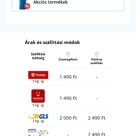
Akciós termékek
Árak és szállítási módok
Szállítási
költség
CsomagPont
Házhoz
szállítás
1 490 Ft
-
5 kg -ig
1 490 Ft
-
5 kg -ig
2 000 Ft
2 490 Ft
3 kg -ig
-
2 490 Ft