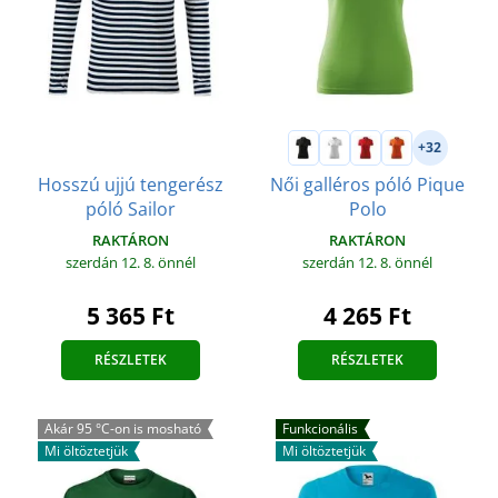
+32
Hosszú ujjú tengerész
Női galléros póló Pique
póló Sailor
Polo
RAKTÁRON
RAKTÁRON
szerdán 12. 8.
önnél
szerdán 12. 8.
önnél
5 365 Ft
4 265 Ft
RÉSZLETEK
RÉSZLETEK
Akár 95 °C-on is mosható
Funkcionális
Mi öltöztetjük
Mi öltöztetjük