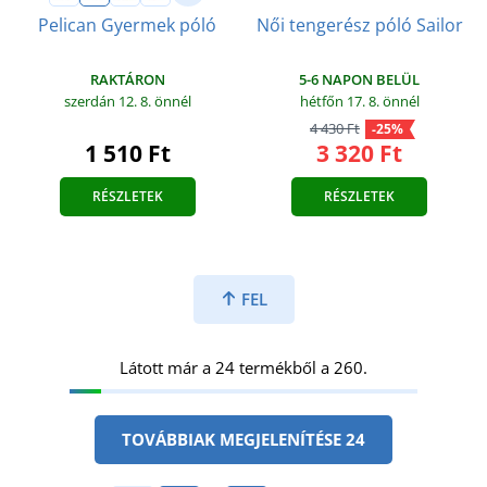
Női tengerész póló Sailor
Pelican Gyermek póló
5-6 NAPON BELÜL
RAKTÁRON
hétfőn 17. 8.
önnél
szerdán 12. 8.
önnél
4 430 Ft
-25%
3 320 Ft
1 510 Ft
RÉSZLETEK
RÉSZLETEK
FEL
Látott már a 24 termékből a 260.
TOVÁBBIAK MEGJELENÍTÉSE 24