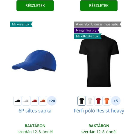
RÉSZLETEK
RÉSZLETEK
Mi viseljük
Akár 95 °C-on is mosható
Nagy fajsúly
Mi öltöztetjük
+20
+5
6P siltes sapka
Férfi póló Resist heavy
RAKTÁRON
RAKTÁRON
szerdán 12. 8.
önnél
szerdán 12. 8.
önnél