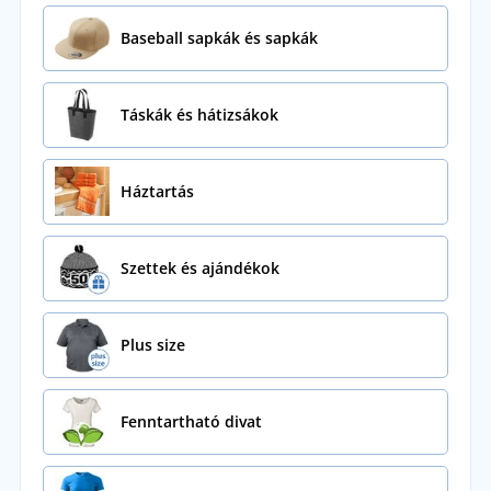
Baseball sapkák és sapkák
Táskák és hátizsákok
Háztartás
Szettek és ajándékok
Plus size
Fenntartható divat