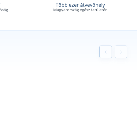
V
Több ezer átvevőhely
tóság
Magyarország egész területén