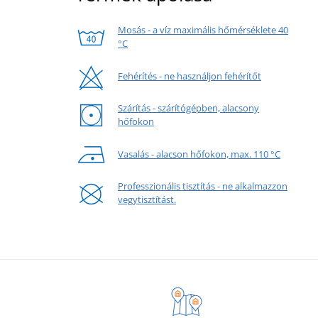
Mosás - a víz maximális hőmérséklete 40
°C
Fehérítés - ne használjon fehérítőt
Szárítás - szárítógépben, alacsony
hőfokon
Vasalás - alacson hőfokon, max. 110 °C
Professzionális tisztítás - ne alkalmazzon
vegytisztítást.