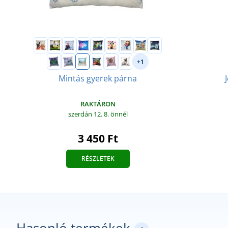
+1
Mintás gyerek párna
RAKTÁRON
szerdán 12. 8.
önnél
3 450 Ft
RÉSZLETEK