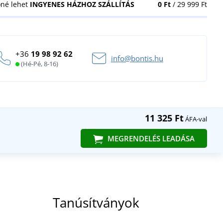
öné lehet
INGYENES HÁZHOZ SZÁLLÍTÁS
0 Ft
/ 29 999 Ft
+36
19 98 92 62
info@bontis.hu
(Hé-Pé, 8-16)
11 325 Ft
ÁFA-val
MEGRENDELÉS LEADÁSA
Tanúsítványok