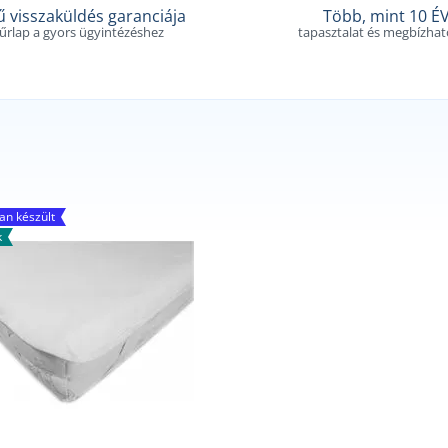
 visszaküldés garanciája
Több, mint 10 É
 űrlap a gyors ügyintézéshez
tapasztalat és megbízha
n készült
k