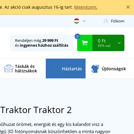
. Az akció csak augusztus 16-ig tart.
Megnézem.
Fiókom
0
0 Ft
Rendeljen még
29 999 Ft
és
ingyenes házhoz szállítás
ÁFA-val
Táskák és
Háztartás
Újdonságok
hátizsákok
Traktor
Traktor 2
huzat örömet, energiát és egy kis kalandot visz a
ségű 3D fotónyomásnak köszönhetően a minta nagyon