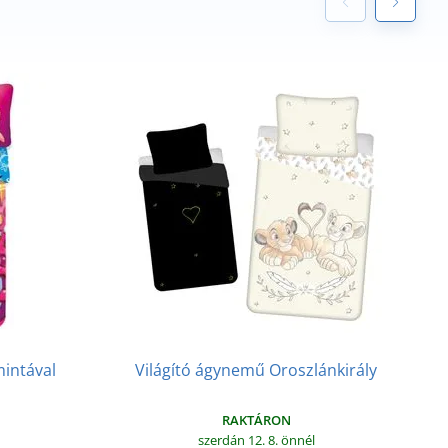
intával
Világító ágynemű Oroszlánkirály
RAKTÁRON
szerdán 12. 8.
önnél