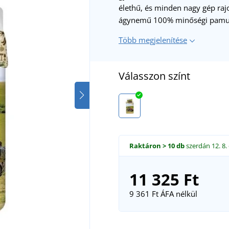
élethű, és minden nagy gép rajo
ágynemű 100% minőségi pamut
Több megjelenítése
Válasszon színt
Raktáron
> 10 db
szerdán 12. 8.
11 325 Ft
9 361 Ft
ÁFA nélkül