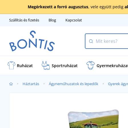
Megérkezett a forró augusztus
, vele együtt pedig
a
Szállítás és fizetés
Blog
Kapcsolat
Ruházat
Sportruházat
Gyermekruháza
Háztartás
Ágyneműhuzatok és lepedők
Gyerek ág