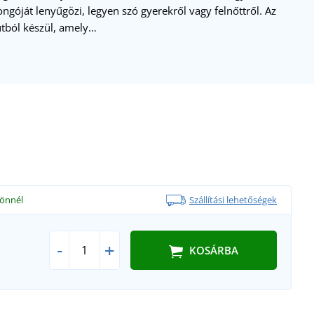
ngóját lenyűgözi, legyen szó gyerekről vagy felnőttről. Az
ból készül, amely…
önnél
Szállítási lehetőségek
-
+
KOSÁRBA