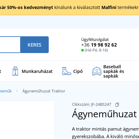
kár 50%-os kedvezményt
kínálunk a kiválasztott
Malfini
termékekre
Ügyfélszolgálat
+36
19 98 92 62
KERES
(Hé-Pé, 8-16)
Baseball
t
Munkaruházat
Cipő
sapkák és
sapkák
yneműk
Ágyneműhuzat Traktor
Cikkszám:
JF-24BS247
Ágyneműhuzat 
A traktor mintás pamut ágynemű
gyerekszobába. A kiváló minő