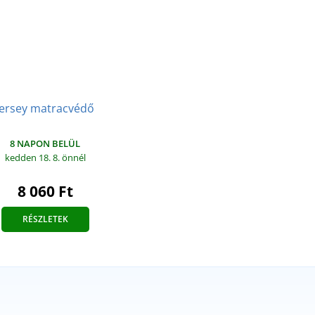
Jersey matracvédő
8 NAPON BELÜL
kedden 18. 8.
önnél
8 060 Ft
RÉSZLETEK