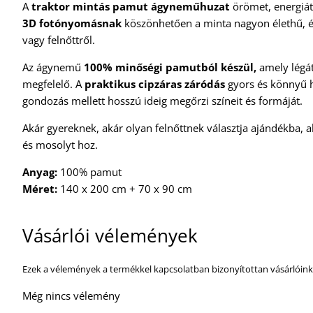
A
traktor mintás pamut ágyneműhuzat
örömet, energiát
3D fotónyomásnak
köszönhetően a minta nagyon élethű, é
vagy felnőttről.
Az ágynemű
100% minőségi pamutból készül,
amely légát
megfelelő. A
praktikus cipzáras záródás
gyors és könnyű hu
gondozás mellett hosszú ideig megőrzi színeit és formáját.
Akár gyereknek, akár olyan felnőttnek választja ajándékba,
és mosolyt hoz.
Anyag:
100% pamut
Méret:
140 x 200 cm + 70 x 90 cm
Vásárlói vélemények
Ezek a vélemények a termékkel kapcsolatban bizonyítottan vásárlóink
Még nincs vélemény