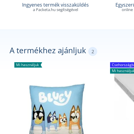
Ingyenes termék visszaküldés
Egyszerű
a Packeta.hu segítségével
online
A termékhez ajánljuk
2
Mi használjuk
Csehországba
Mi használju