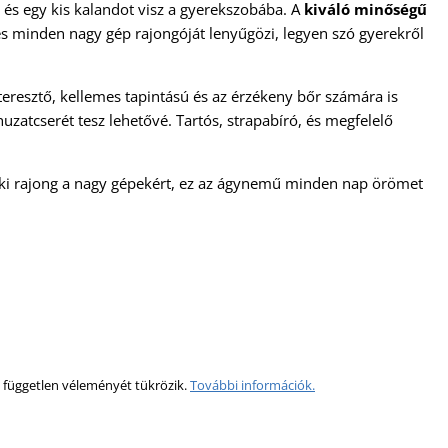
 és egy kis kalandot visz a gyerekszobába. A
kiváló minőségű
s minden nagy gép rajongóját lenyűgözi, legyen szó gyerekről
eresztő, kellemes tapintású és az érzékeny bőr számára is
zatcserét tesz lehetővé. Tartós, strapabíró, és megfelelő
 aki rajong a nagy gépekért, ez az ágynemű minden nap örömet
 független véleményét tükrözik.
További információk.