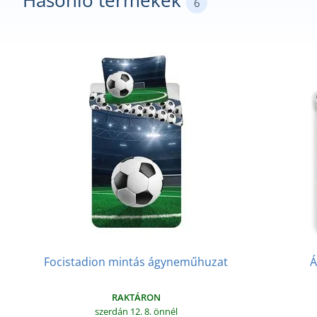
Hasonló termékek
6
Focistadion mintás ágyneműhuzat
Á
RAKTÁRON
szerdán 12. 8.
önnél