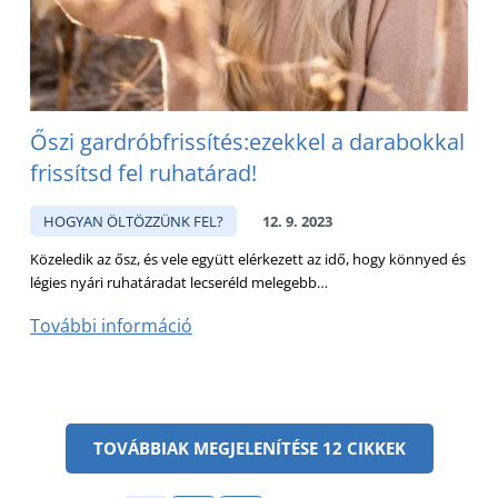
Őszi gardróbfrissítés:ezekkel a darabokkal
frissítsd fel ruhatárad!
HOGYAN ÖLTÖZZÜNK FEL?
12. 9. 2023
Közeledik az ősz, és vele együtt elérkezett az idő, hogy könnyed és
légies nyári ruhatáradat lecseréld melegebb…
További információ
TOVÁBBIAK MEGJELENÍTÉSE 12 CIKKEK