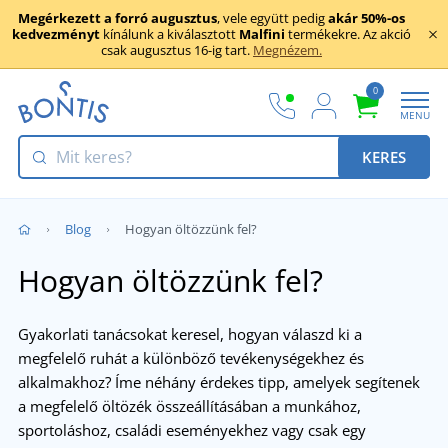
Megérkezett a forró augusztus
, vele együtt pedig
akár 50%-os
kedvezményt
kínálunk a kiválasztott
Malfini
termékekre. Az akció
csak augusztus 16-ig tart.
Megnézem.
0
MENU
KERES
Blog
Hogyan öltözzünk fel?
Hogyan öltözzünk fel?
Gyakorlati tanácsokat keresel, hogyan válaszd ki a
megfelelő ruhát a különböző tevékenységekhez és
alkalmakhoz? Íme néhány érdekes tipp, amelyek segítenek
a megfelelő öltözék összeállításában a munkához,
sportoláshoz, családi eseményekhez vagy csak egy