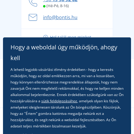
kényelmesen és biztonságosan
(Hé-Pé, 8-16)
A nyári kaland a csomagolással kezdődik - készüljön
info@bontis.hu
fel a gondtalan nyaralásra
Tippek friss outfitekhez a gondtalan nyárért
Hol talál meg minket
A kedvenc City póló főszerepben: outfitek minden
Hogy a weboldal úgy működjön, ahogy
alkalomra!
kell
A lehető legjobb vásárlási élmény érdekében - hogy a keresés
működjön, hogy az oldal emlékezzen arra, mi van a kosarában,
hogy könnyen ellenőrizhesse megrendelése állapotát, hogy nem
zavarjuk Önt nem megfelelő reklámokkal, és hogy ne kelljen minden
alkalommal bejelentkeznie. Ennek érdekében szükségünk van az Ön
hozzájárulására a
sütik feldolgozásához
, amelyek olyan kis fájlok,
amelyeket ideiglenesen tárolunk az Ön böngészőjében. Köszönjük,
hogy az "Értem" gombra kattintva megadja nekünk ezt a
hozzájárulást, és segít nekünk a weboldal fejlesztésében. Az Ön
Kövessen minket a közösségi hálózatokon
adatait teljes mértékben bizalmasan kezeljük.