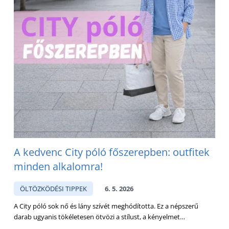
A kedvenc City póló főszerepben: outfitek
minden alkalomra!
ÖLTÖZKÖDÉSI TIPPEK
6. 5. 2026
A City póló sok nő és lány szívét meghódította. Ez a népszerű
darab ugyanis tökéletesen ötvözi a stílust, a kényelmet…