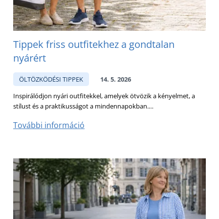
Tippek friss outfitekhez a gondtalan
nyárért
ÖLTÖZKÖDÉSI TIPPEK
14. 5. 2026
Inspirálódjon nyári outfitekkel, amelyek ötvözik a kényelmet, a
stílust és a praktikusságot a mindennapokban.…
További információ