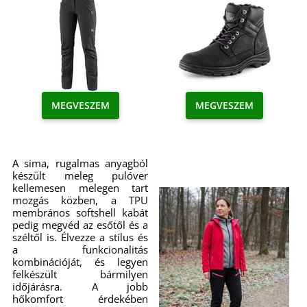
MEGVESZEM
MEGVESZEM
A sima, rugalmas anyagból
készült meleg pulóver
kellemesen melegen tart
mozgás közben, a TPU
membrános softshell kabát
pedig megvéd az esőtől és a
széltől is. Élvezze a stílus és
a funkcionalitás
kombinációját, és legyen
felkészült bármilyen
időjárásra. A jobb
hőkomfort érdekében