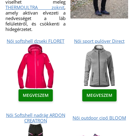
viselhet meleg
THERMOULTRA zoknit
,
amely aktívan elvezeti a
nedvességet a láb
felületéről, és csökkenti a
hidegérzetet.
Női softshell dzseki FLORET
Női sport pulóver Direct
MEGVESZEM
MEGVESZEM
Női Softshell nadrág ARDON
Női outdoor cipő BLOOM
CREATRON