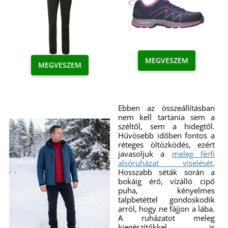
MEGVESZEM
MEGVESZEM
Ebben az összeállításban
nem kell tartania sem a
széltől, sem a hidegtől.
Hűvösebb időben fontos a
réteges öltözködés, ezért
javasoljuk a
meleg férfi
alsóruházat viselését
.
Hosszabb séták során a
bokáig érő, vízálló cipő
puha, kényelmes
talpbetéttel gondoskodik
arról, hogy ne fájjon a lába.
A ruházatot meleg
kiegészítőkkel is