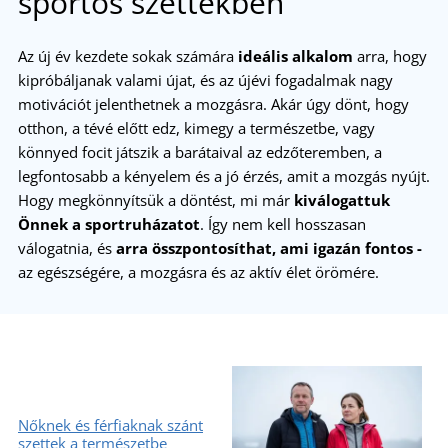
sportos szettekben
Az új év kezdete sokak számára
ideális alkalom
arra, hogy
kipróbáljanak valami újat, és az újévi fogadalmak nagy
motivációt jelenthetnek a mozgásra. Akár úgy dönt, hogy
otthon, a tévé előtt edz, kimegy a természetbe, vagy
könnyed focit játszik a barátaival az edzőteremben, a
legfontosabb a kényelem és a jó érzés, amit a mozgás nyújt.
Hogy megkönnyítsük a döntést, mi már
kiválogattuk
Önnek a sportruházatot
. Így nem kell hosszasan
válogatnia, és
arra összpontosíthat, ami igazán fontos -
az egészségére, a mozgásra és az aktív élet örömére.
Nőknek és férfiaknak szánt
szettek a természetbe