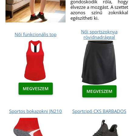
gondoskodik róla, hogy
élvezze a mozgást. A szettet
azonos színű zoknikkal
egészítheti ki.
Női sportszoknya
Női funkcionális top
rövidnadrággal
MEGVESZEM
MEGVESZEM
Sportos bokazokni JN210
Sportcipő CXS BARBADOS