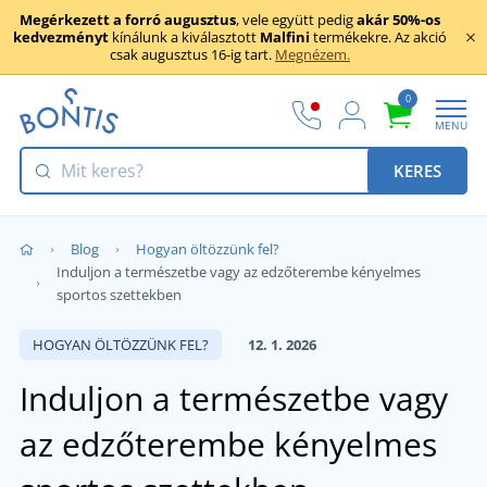
Megérkezett a forró augusztus
, vele együtt pedig
akár 50%-os
kedvezményt
kínálunk a kiválasztott
Malfini
termékekre. Az akció
csak augusztus 16-ig tart.
Megnézem.
0
MENU
KERES
Blog
Hogyan öltözzünk fel?
Induljon a természetbe vagy az edzőterembe kényelmes
sportos szettekben
HOGYAN ÖLTÖZZÜNK FEL?
12. 1. 2026
Induljon a természetbe vagy
az edzőterembe kényelmes