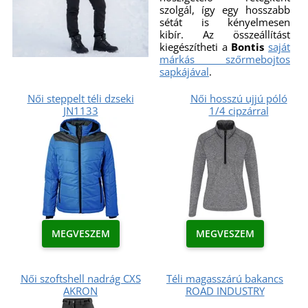
szolgál, így egy hosszabb
sétát is kényelmesen
kibír. Az összeállítást
kiegészítheti a
Bontis
saját
márkás szőrmebojtos
sapkájával
.
Női steppelt téli dzseki
Női hosszú ujjú póló
JN1133
1/4 cipzárral
MEGVESZEM
MEGVESZEM
Női szoftshell nadrág CXS
Téli magasszárú bakancs
AKRON
ROAD INDUSTRY