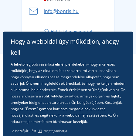
A nyári kaland a csomagolással kezdődik - készüljön
info@bontis.hu
fel a gondtalan nyaralásra
Tippek friss outfitekhez a gondtalan nyárért
Hol talál meg minket
A kedvenc City póló főszerepben: outfitek minden
Hogy a weboldal úgy működjön, ahogy
alkalomra!
kell
A lehető legjobb vásárlási élmény érdekében - hogy a keresés
működjön, hogy az oldal emlékezzen arra, mi van a kosarában,
hogy könnyen ellenőrizhesse megrendelése állapotát, hogy nem
zavarjuk Önt nem megfelelő reklámokkal, és hogy ne kelljen minden
alkalommal bejelentkeznie. Ennek érdekében szükségünk van az Ön
hozzájárulására a
sütik feldolgozásához
, amelyek olyan kis fájlok,
amelyeket ideiglenesen tárolunk az Ön böngészőjében. Köszönjük,
hogy az "Értem" gombra kattintva megadja nekünk ezt a
hozzájárulást, és segít nekünk a weboldal fejlesztésében. Az Ön
Kövessen minket a közösségi hálózatokon
adatait teljes mértékben bizalmasan kezeljük.
A hozzájárulást
ITT
megtagadhatja