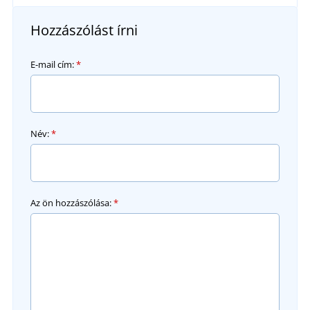
Hozzászólást írni
E-mail cím:
*
Név:
*
Az ön hozzászólása:
*