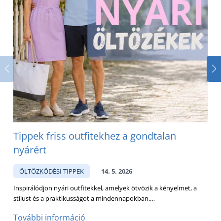
Tippek friss outfitekhez a gondtalan
nyárért
ÖLTÖZKÖDÉSI TIPPEK
14. 5. 2026
Inspirálódjon nyári outfitekkel, amelyek ötvözik a kényelmet, a
A
stílust és a praktikusságot a mindennapokban.…
d
További információ
T