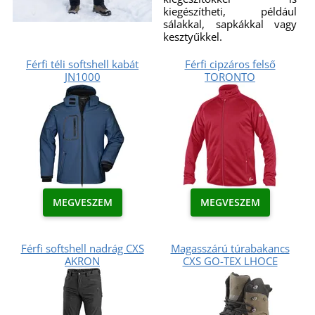
kiegészítheti, például
sálakkal, sapkákkal vagy
kesztyűkkel.
Férfi téli softshell kabát
Férfi cipzáros felső
JN1000
TORONTO
MEGVESZEM
MEGVESZEM
Férfi softshell nadrág CXS
Magasszárú túrabakancs
AKRON
CXS GO-TEX LHOCE