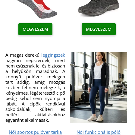
MEGVESZEM
MEGVESZEM
A magas derekú
leggingszek
nagyon népszerűek, mert
nem csúsznak le, és biztosan
a helyükön maradnak. A
könnyű pulóver melegen
tart addig, amíg mozgás
közben fel nem melegszik, a
kényelmes, légáteresztő cipő
pedig sehol sem nyomja a
lábát. A cipők rendkívül
sokoldalúak, kültéri és
beltéri aktivitásokhoz
egyaránt alkalmasak.
Női sportos pulóver tarka
Női funkcionális póló