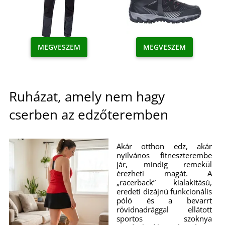
MEGVESZEM
MEGVESZEM
Ruházat, amely nem hagy
cserben az edzőteremben
Akár otthon edz, akár
nyilvános fitneszterembe
jár, mindig remekül
érezheti magát. A
„racerback” kialakítású,
eredeti dizájnú funkcionális
póló és a bevarrt
rövidnadrággal ellátott
sportos szoknya