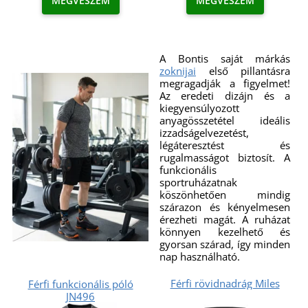
MEGVESZEM
MEGVESZEM
A Bontis saját márkás
zoknijai
első pillantásra
megragadják a figyelmet!
Az eredeti dizájn és a
kiegyensúlyozott
anyagösszetétel ideális
izzadságelvezetést,
légáteresztést és
rugalmasságot biztosít. A
funkcionális
sportruházatnak
köszönhetően mindig
szárazon és kényelmesen
érezheti magát. A ruházat
könnyen kezelhető és
gyorsan szárad, így minden
nap használható.
Férfi rövidnadrág Miles
Férfi funkcionális póló
JN496