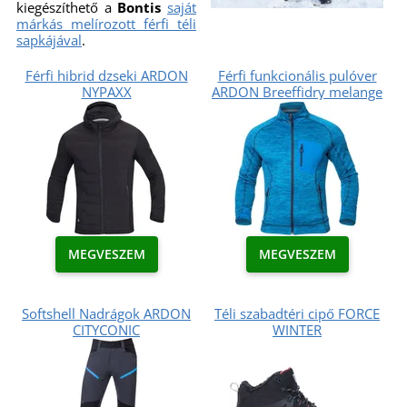
kiegészíthető a
Bontis
saját
márkás melírozott férfi téli
sapkájával
.
Férfi hibrid dzseki ARDON
Férfi funkcionális pulóver
NYPAXX
ARDON Breeffidry melange
MEGVESZEM
MEGVESZEM
Softshell Nadrágok ARDON
Téli szabadtéri cipő FORCE
CITYCONIC
WINTER