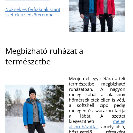
Nőknek és férfiaknak szánt
szettek az edzőterembe
Megbízható ruházat a
természetbe
Menjen el egy sétára a téli
természetbe megbízható
ruházatban. A nagyon
meleg kabát a alacsony
hőmérsékletek ellen is véd,
a softshell cipő pedig
melegen és szárazon tartja
a lábát. A szettet
kiegészítheti
meleg
alsóruházattal
, amely alsó,
hőszigetelő rétegként