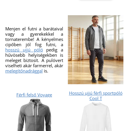
Menjen el futni a barátaival
vagy a gyerekekkel a
tornaterembe! A kényelmes
cipőben jól fog futni, a
hosszú ujjú póló
pedig a
hűvösebb helyiségekben is
meleget biztosít. A pulóvert
viselheti akár farmerrel, akár
melegítőnadrággal
is.
Hosszú ujjú férfi sportpóló
Férfi felső Voyage
Cool T