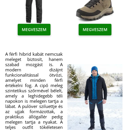
MEGVESZEM
MEGVESZEM
A férfi hibrid kabát nemcsak
meleget biztosít, hanem
szabad mozgást is. A
modern dizájnt
funkcionalitással ötvözi,
amelyet minden férfi
értékelni fog. A cipő meleg
szintetikus szőrmével bélelt,
amely a leghidegebb téli
napokon is melegen tartja a
lábat. A pulóver sziluettje és
az ujjak formázottak, a
praktikus állógallér pedig
melegen tartja a nyakat. A
teljes outfit tökéletesen